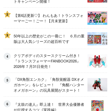
トキャンペーン開催！
2
【第6話更新♡】 わんもあ！トランスフォ
ーマーごー！ごー！【月末更新】
3
50年以上の歴史がこの一冊に！ ６月の重
版は大人気シリーズの超百科です
クリアボディのスタースクリーム付き！
『トランスフォーマーFANBOOK2026』
2026年７月31日発売！
「DX角獣エンカク」「角獣覚醒器 DXオメ
ガホーン」をレビュー！ 『角醒ハンター
オメガホーン』の玩具展開がスタート！
『太鼓の達人』即上達！ 世界大会優勝者
が伝授するコツ《実践編》