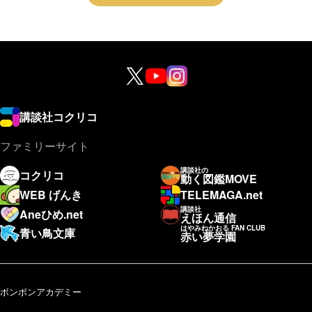
講談社コクリコ
ファミリーサイト
講談社の
コクリコ
動く図鑑MOVE
WEB げんき
TELEMAGA.net
講談社
Aneひめ.net
えほん通信
はやみねかおる FAN CLUB
青い鳥文庫
赤い夢学園
ボンボンアカデミー