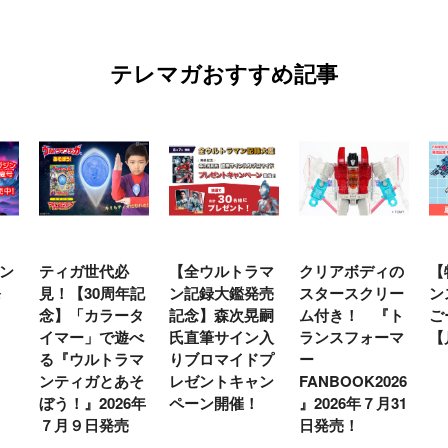
テレマガおすすめ記事
必
【全ウルトラマ
クリアボディの
【特別編】トラ
周年記
ン記録大鑑発売
スタースクリー
ンスフォーマー
ータ
記念】森次晃嗣
ム付き！ 『ト
ごー！ごー！
遊べ
氏直筆サイン入
ランスフォーマ
【月イチ更新】
ラマ
りブロマイドプ
ー
あそ
レゼントキャン
FANBOOK2026
26年
ペーン開催！
』2026年７月31
売
日発売！