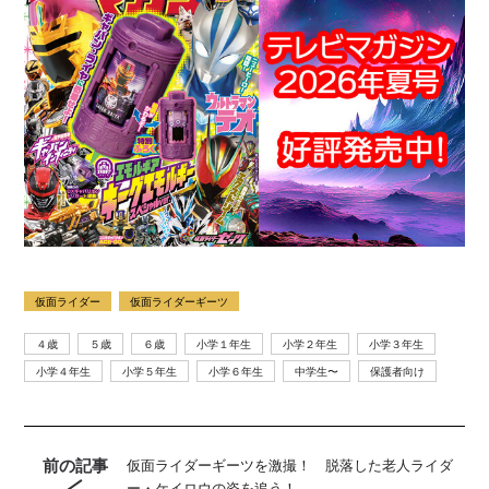
仮面ライダー
仮面ライダーギーツ
４歳
５歳
６歳
小学１年生
小学２年生
小学３年生
小学４年生
小学５年生
小学６年生
中学生〜
保護者向け
前の記事
仮面ライダーギーツを激撮！ 脱落した老人ライダ
ー・ケイロウの姿を追う！