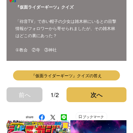
『仮面ライダーギーツ』クイズ
「祢音TV」で赤い帽子の少女は雑木林にいるとの目撃
情報がフォロワーから寄せられましたが、その雑木林
はどこの裏にあった？
①教会 ②寺 ③神社
『仮面ライダーギーツ』クイズの答え
前へ
1/2
次へ
ブックマーク
share