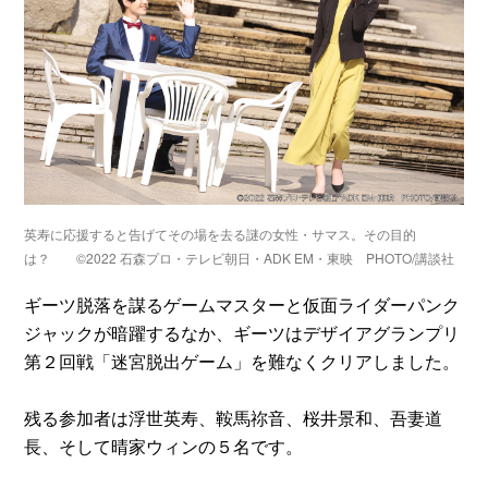
英寿に応援すると告げてその場を去る謎の女性・サマス。その目的
は？ ©2022 石森プロ・テレビ朝日・ADK EM・東映 PHOTO/講談社
ギーツ脱落を謀るゲームマスターと仮面ライダーパンク
ジャックが暗躍するなか、ギーツはデザイアグランプリ
第２回戦「迷宮脱出ゲーム」を難なくクリアしました。
残る参加者は浮世英寿、鞍馬祢音、桜井景和、吾妻道
長、そして晴家ウィンの５名です。