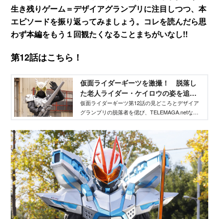
生き残りゲーム＝デザイアグランプリに注目しつつ、本
エピソードを振り返ってみましょう。コレを読んだら思
わず本編をもう１回観たくなることまちがいなし!!
第12話はこちら！
仮面ライダーギーツを激撮！ 脱落し
た老人ライダー・ケイロウの姿を追
う！ - TELEMAGA.net｜講談社
仮面ライダーギーツ第12話の見どころとデザイア
グランプリの脱落者を偲び、TELEMAGA.netなら
ではの視点と、撮影現場で撮り下ろした特写画像
で振り返ります。これを読めばもう１回本編を見
返したくなること請け合いです。