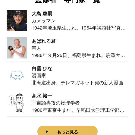
大島 康嗣
カメラマン
1942年埼玉県生まれ。1964年講談社写真部
カメ...
あばれる君
芸人
1986年９月25日、福島県生まれ。駒澤大学
法学部...
白雲 ひな
漫画家
北海道出身。テレマガネット発の新人漫画
家。2020...
高水 裕一
宇宙論専攻の物理学者
1980年東京生まれ。早稲田大学理工学部物
理学科卒...
もっと見る