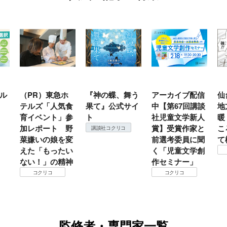
東急ホ
『神の蝶、舞う
アーカイブ配信
仙台の冬は東北
人気食
果て』公式サイ
中【第67回講談
地方では温
ト」参
ト
社児童文学新人
暖？ 本当のと
ト 野
賞】受賞作家と
ころは仙台に来
講談社コクリコ
娘を変
前選考委員に聞
て検証すべし！
ったい
く「児童文学創
コクリコ
の精神
作セミナー」
コクリコ
監修者・専門家一覧