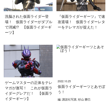
洗脳された仮面ライダー登
『仮面ライダーギーツ』で速
場！ 仮面ライダーがダブル
攻退場！ 仮面ライダーレタ
で消滅!? 【仮面ライダーギ
ーをテレマガが捉えた！
ーツ】
2022.10.25
ゲームマスターの正体をテレ
仮面ライダーギーツとあそぼ
マガが激写！ これが仮面ラ
う！
イダーグレアだ！ 【仮面ラ
イダーギーツ】
編: 講談社写真: 杉山 勝巳