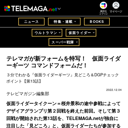
マイページ
講談社
コクリコ
ニュース
特集・連載
BOOKS
ウルトラマン
仮面ライダー
スーパー戦隊
テレマガが新フォームを特写！ 仮面ライダ
ーギーツ コマンドフォームだ！
３分でわかる『仮面ライダーギーツ』見どころ＆DGPチェック
ポイント【第13話】
2022.12.04
テレビマガジン編集部
仮面ライダータイクーン＝桜井景和の途中参戦によって
デザイアグランプリ第２回戦を終えた前回。そして第３
回戦が開始された第13話を、TELEMAGA.netが独自に
注目した「見どころ」と、仮面ライダーたちが参加する