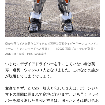
空から落ちてきた新たなアイテムで英寿は仮面ライダーギーツ コマンドフ
ォーム・キャノンモードへと変身！ ©2022 石森プロ・テレビ朝日・
ADK EM・東映 PHOTO/講談社
いまだにデザイアドライバーを手にしていない者は英
寿、道長、ウィンの３人となりました。このなかの誰か
が脱落してしまうでしょう。
変身できず、ただの一般人と化した３人は、ポーンジャ
マトの軍団に囲まれて窮地に陥ります。いち早くドライ
バーを取り返した景和と祢音は、困ったときは助け合お