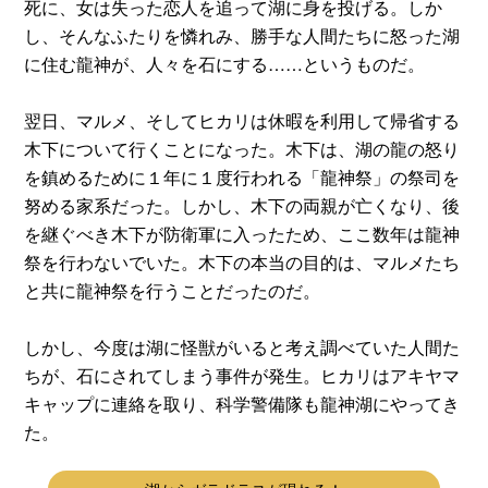
死に、女は失った恋人を追って湖に身を投げる。しか
し、そんなふたりを憐れみ、勝手な人間たちに怒った湖
に住む龍神が、人々を石にする……というものだ。
翌日、マルメ、そしてヒカリは休暇を利用して帰省する
木下について行くことになった。木下は、湖の龍の怒り
を鎮めるために１年に１度行われる「龍神祭」の祭司を
努める家系だった。しかし、木下の両親が亡くなり、後
を継ぐべき木下が防衛軍に入ったため、ここ数年は龍神
祭を行わないでいた。木下の本当の目的は、マルメたち
と共に龍神祭を行うことだったのだ。
しかし、今度は湖に怪獣がいると考え調べていた人間た
ちが、石にされてしまう事件が発生。ヒカリはアキヤマ
キャップに連絡を取り、科学警備隊も龍神湖にやってき
た。