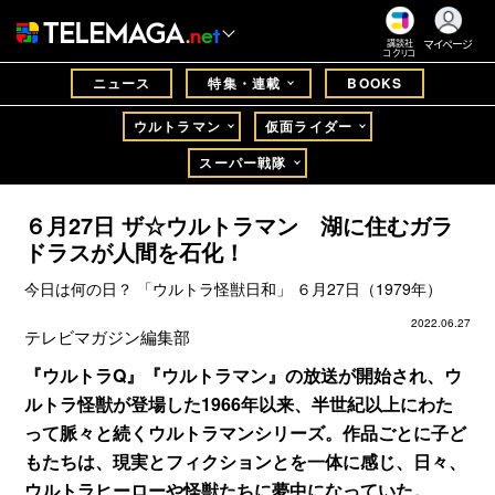
マイページ
講談社
コクリコ
ニュース
特集・連載
BOOKS
ウルトラマン
仮面ライダー
スーパー戦隊
６月27日 ザ☆ウルトラマン 湖に住むガラ
ドラスが人間を石化！
今日は何の日？ 「ウルトラ怪獣日和」 ６月27日（1979年）
2022.06.27
テレビマガジン編集部
『ウルトラQ』『ウルトラマン』の放送が開始され、ウ
ルトラ怪獣が登場した1966年以来、半世紀以上にわた
って脈々と続くウルトラマンシリーズ。作品ごとに子ど
もたちは、現実とフィクションとを一体に感じ、日々、
ウルトラヒーローや怪獣たちに夢中になっていた。