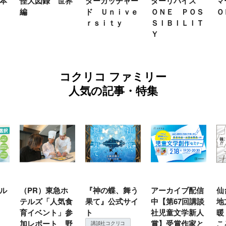
本
怪大図録 世界
ダーガッチャー
ダーリバイス
マ
編
ド Ｕｎｉｖｅ
ＯＮＥ ＰＯＳ
Ｏ
ｒｓｉｔｙ
ＳＩＢＩＬＩＴ
Ｙ
コクリコ ファミリー
人気の記事・特集
ル
（PR）東急ホ
『神の蝶、舞う
アーカイブ配信
仙
テルズ「人気食
果て』公式サイ
中【第67回講談
地
育イベント」参
ト
社児童文学新人
暖
加レポート 野
賞】受賞作家と
こ
講談社コクリコ