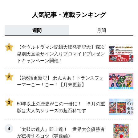
人気記事・連載ランキング
週間
月間
【全ウルトラマン記録大鑑発売記念】森次
1
晃嗣氏直筆サイン入りブロマイドプレゼン
トキャンペーン開催！
2
【第6話更新♡】 わんもあ！トランスフォ
ーマーごー！ごー！【月末更新】
3
50年以上の歴史がこの一冊に！ ６月の重
版は大人気シリーズの超百科です
『太鼓の達人』即上達！ 世界大会優勝者
が伝授するコツ《実践編》