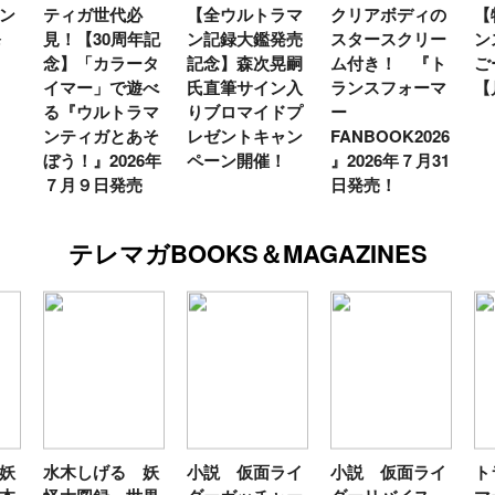
ン
ティガ世代必
【全ウルトラマ
クリアボディの
【
発
見！【30周年記
ン記録大鑑発売
スタースクリー
ン
念】「カラータ
記念】森次晃嗣
ム付き！ 『ト
ご
イマー」で遊べ
氏直筆サイン入
ランスフォーマ
【
る『ウルトラマ
りブロマイドプ
ー
ンティガとあそ
レゼントキャン
FANBOOK2026
ぼう！』2026年
ペーン開催！
』2026年７月31
７月９日発売
日発売！
テレマガBOOKS＆MAGAZINES
妖
水木しげる 妖
小説 仮面ライ
小説 仮面ライ
ト