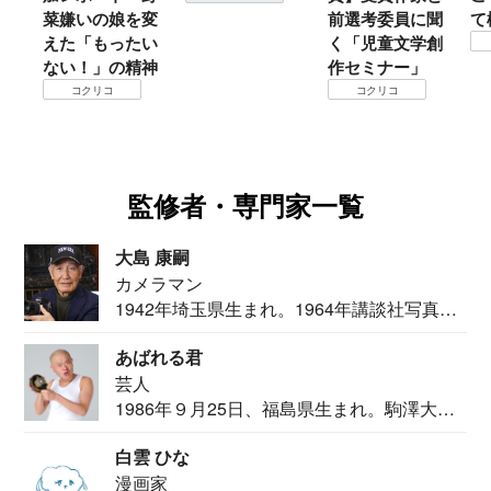
菜嫌いの娘を変
前選考委員に聞
て
えた「もったい
く「児童文学創
ない！」の精神
作セミナー」
コクリコ
コクリコ
監修者・専門家一覧
大島 康嗣
カメラマン
1942年埼玉県生まれ。1964年講談社写真部
カメ...
あばれる君
芸人
1986年９月25日、福島県生まれ。駒澤大学
法学部...
白雲 ひな
漫画家