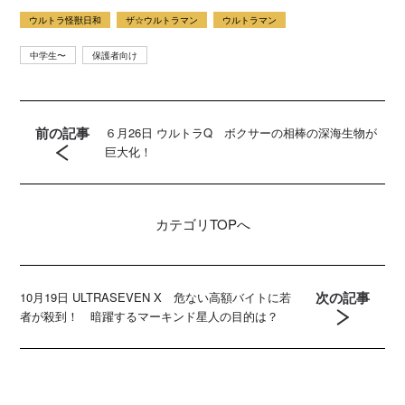
ウルトラ怪獣日和
ザ☆ウルトラマン
ウルトラマン
中学生〜
保護者向け
前の記事
６月26日 ウルトラQ ボクサーの相棒の深海生物が
巨大化！
カテゴリ
TOPへ
次の記事
10月19日 ULTRASEVEN X 危ない高額バイトに若
者が殺到！ 暗躍するマーキンド星人の目的は？