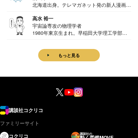
北海道出身。テレマガネット発の新人漫画
家。2020...
高水 裕一
宇宙論専攻の物理学者
1980年東京生まれ。早稲田大学理工学部物
理学科卒...
もっと見る
講談社コクリコ
ファミリーサイト
講談社の
コクリコ
動く図鑑MOVE