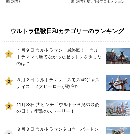
編: 講談社
編: 講談社監: 円谷プロダクション
ウルトラ怪獣日和カテゴリーのランキング
４月９日 ウルトラマン 最終回！ ウル
1
トラマンも勝てなかったゼットンを倒した
のは!?
８月２日 ウルトラマンコスモスVSジャス
2
ティス ２大ヒーローが激突!?
11月23日 大ピンチ「ウルトラ６兄弟最後
3
の日！」衝撃のストーリー！
８月３日 ウルトラマンタロウ バードン