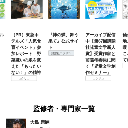
ル
（PR）東急ホ
『神の蝶、舞う
アーカイブ配信
仙
テルズ「人気食
果て』公式サイ
中【第67回講談
地
育イベント」参
ト
社児童文学新人
暖
加レポート 野
賞】受賞作家と
こ
講談社コクリコ
菜嫌いの娘を変
前選考委員に聞
て
えた「もったい
く「児童文学創
ない！」の精神
作セミナー」
コクリコ
コクリコ
監修者・専門家一覧
大島 康嗣