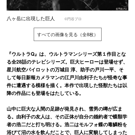
八ヶ岳に出現した巨人
©円谷プロ
すべての画像を見る（全8枚）
『ウルトラQ』は、ウルトラマンシリーズ第１作目とな
る全28話のテレビシリーズ。巨大ヒーローは登場せず、
星川航空パイロットの万城目 淳、助手の戸川一平、そ
して毎日新報カメラマンの江戸川由利子たちが怪奇な事
件に遭遇する模様を描く。本作で出現した怪獣たちは以
降の作品にも登場をはたしている。
山中に巨大な人間の足跡が発見され、雪男の噂が広ま
る。由利子の友人は、その正体が自分の婚約者で蝶類学
者の浩二だと打ち明ける。浩二はモルフォ蝶の毒鱗粉を
浴びて沼の水を飲んだことで、巨人に変貌してしまった