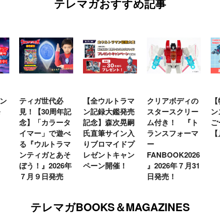
テレマガおすすめ記事
ン
ティガ世代必
【全ウルトラマ
クリアボディの
【
発
見！【30周年記
ン記録大鑑発売
スタースクリー
ン
念】「カラータ
記念】森次晃嗣
ム付き！ 『ト
ご
イマー」で遊べ
氏直筆サイン入
ランスフォーマ
【
る『ウルトラマ
りブロマイドプ
ー
ンティガとあそ
レゼントキャン
FANBOOK2026
ぼう！』2026年
ペーン開催！
』2026年７月31
７月９日発売
日発売！
テレマガBOOKS＆MAGAZINES