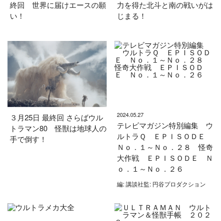
終回 世界に届けエースの願
力を得た北斗と南の戦いがは
い！
じまる！
2024.05.27
３月25日 最終回 さらばウル
テレビマガジン特別編集 ウ
トラマン80 怪獣は地球人の
ルトラＱ ＥＰＩＳＯＤＥ
手で倒す！
Ｎｏ．１～Ｎｏ．２８ 怪奇
大作戦 ＥＰＩＳＯＤＥ Ｎ
ｏ．１～Ｎｏ．２６
編: 講談社監: 円谷プロダクション