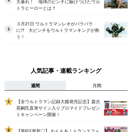
大暴れ！ 地球のピンチに駆けつけたウル
トラヒーローとは？
３月21日 ウルトラマンレオがバラバラ
に!? 大ピンチをウルトラマンキングが救
う！
人気記事・連載ランキング
週間
月間
【全ウルトラマン記録大鑑発売記念】森次
1
晃嗣氏直筆サイン入りブロマイドプレゼン
トキャンペーン開催！
2
【第6話更新♡】 わんもあ！トランスフォ