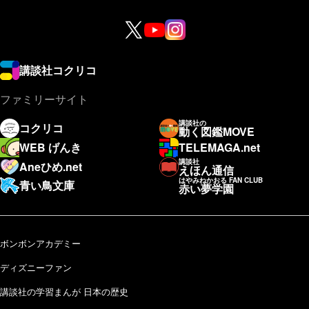
講談社コクリコ
ファミリーサイト
講談社の
コクリコ
動く図鑑MOVE
WEB げんき
TELEMAGA.net
講談社
Aneひめ.net
えほん通信
はやみねかおる FAN CLUB
青い鳥文庫
赤い夢学園
ボンボンアカデミー
ディズニーファン
講談社の学習まんが 日本の歴史