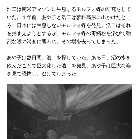
浩二は南米アマゾンに生息するモルフォ蝶の研究をして
いた。１年前、あや子と浩二は蓼科高原に出かけたとこ
ろ、日本には生息しないモルフォ蝶を発見。浩二はそれ
を捕まえようとするが、モルフォ蝶の毒鱗粉を浴びて強
烈な喉の渇きに襲われ、その場を去ってしまった。
あや子は数日間、浩二を探していた。ある日、沼の水を
飲んだことで巨大化した浩二を発見。あや子は巨大な姿
を見て恐怖し、逃げてしまった。