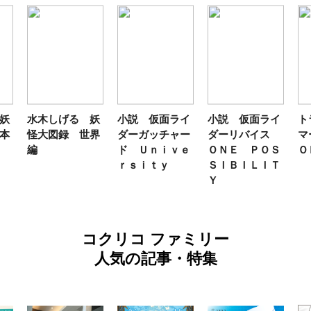
妖
水木しげる 妖
小説 仮面ライ
小説 仮面ライ
ト
本
怪大図録 世界
ダーガッチャー
ダーリバイス
マ
編
ド Ｕｎｉｖｅ
ＯＮＥ ＰＯＳ
Ｏ
ｒｓｉｔｙ
ＳＩＢＩＬＩＴ
Ｙ
コクリコ ファミリー
人気の記事・特集