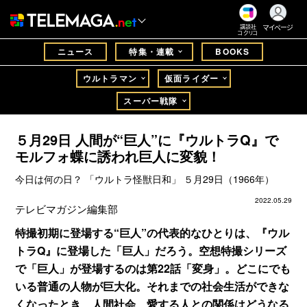
マイページ
講談社
コクリコ
ニュース
特集・連載
BOOKS
ウルトラマン
仮面ライダー
スーパー戦隊
５月29日 人間が“巨人”に『ウルトラQ』で
モルフォ蝶に誘われ巨人に変貌！
今日は何の日？ 「ウルトラ怪獣日和」 ５月29日（1966年）
2022.05.29
テレビマガジン編集部
特撮初期に登場する“巨人”の代表的なひとりは、『ウル
トラQ』に登場した「巨人」だろう。空想特撮シリーズ
で「巨人」が登場するのは第22話「変身」。どこにでも
いる普通の人物が巨大化。それまでの社会生活ができな
くなったとき、人間社会、愛する人との関係はどうなる