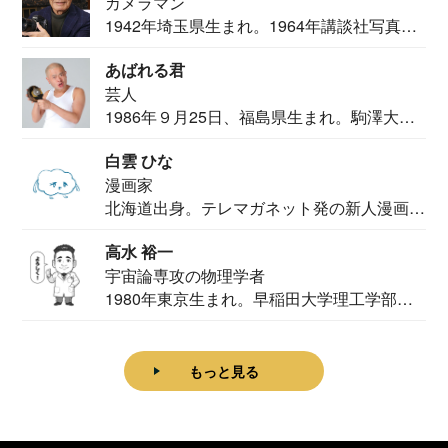
カメラマン
1942年埼玉県生まれ。1964年講談社写真部
カメ...
あばれる君
芸人
1986年９月25日、福島県生まれ。駒澤大学
法学部...
白雲 ひな
漫画家
北海道出身。テレマガネット発の新人漫画
家。2020...
高水 裕一
宇宙論専攻の物理学者
1980年東京生まれ。早稲田大学理工学部物
理学科卒...
もっと見る