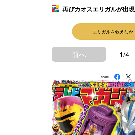
再びカオスエリガルが出現
エリガルを救えなか
前へ
1/4
share