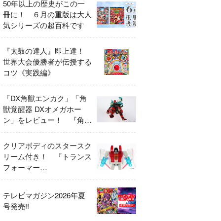
50年以上の歴史がこの一
冊に！ ６月の重版は大人
気シリーズの超百科です
『太鼓の達人』即上達！
世界大会優勝者が伝授する
コツ《実践編》
「DX角獣エンカク」「角
獣覚醒器 DXオメガホー
ン」をレビュー！ 『角醒
ハンター オメガホーン』
の玩具展開がスタート！
クリアボディのスタースク
リーム付き！ 『トランス
フォーマー
FANBOOK2026』2026年
７月31日発売！
テレビマガジン2026年夏
号発売!!