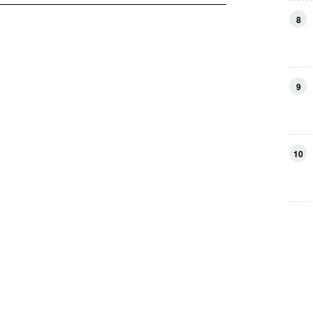
者が殺到！ 暗躍す
るマーキンド星人の
8
目的は？
9
10