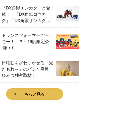
「DX角獣エンカク」と合
体！ 「DX角獣ゴウカ
ク」「DX角獣ザンカク」
をレビュー！
トランスフォーマーごー！
ごー！ ３～19話限定公
開中！
日曜朝をざわつかせる「光
たもれ～」のパジャ麻呂
ひみつ独占取材！
もっと見る