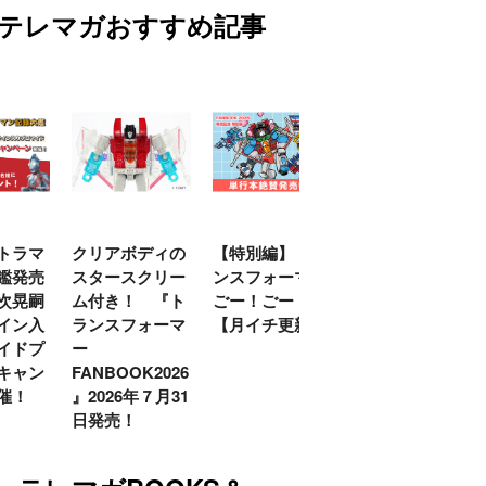
テレマガおすすめ記事
トラマ
クリアボディの
【特別編】トラ
【第6話更新
鑑発売
スタースクリー
ンスフォーマー
♡】 わんもあ！
次晃嗣
ム付き！ 『ト
ごー！ごー！
トランスフォー
イン入
ランスフォーマ
【月イチ更新】
マーごー！ご
イドプ
ー
ー！【月末更
キャン
FANBOOK2026
新】
催！
』2026年７月31
日発売！