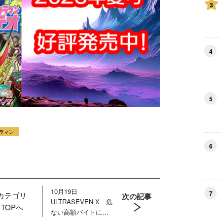
3
4
5
ラマン
6
10月19日
7
カテゴリ
次の記事
ULTRASEVEN X 危
TOPへ
ない高額バイトに若