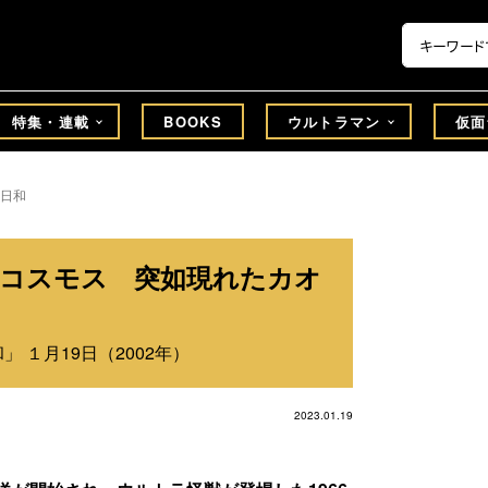
特集・連載
BOOKS
ウルトラマン
仮面
日和
ンコスモス 突如現れたカオ
 １月19日（2002年）
2023.01.19