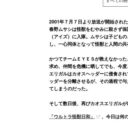
すべての画
2001年７月７日より放送が開始され
春野ムサシは怪獣をむやみに殺さず保
（アイズ）に入隊。ムサシは子どもの
し、一心同体となって怪獣と人間の共
かつてチームＥＹＥＳが救えなかった
求め、仲間を危機に晒してでも、今度
エリガルはカオスヘッダーに侵食され
ッダーを分離させるが、その過程で与
てしまうのだった。
そして数日後、再びカオスエリガルが
「ウルトラ怪獣日和」
、今日は何