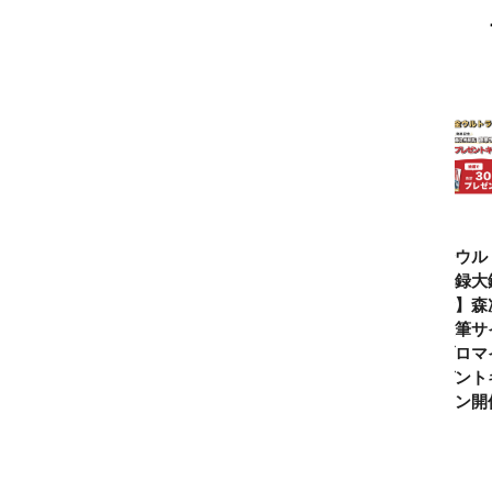
仮面ライダー誕
テレビマガジン
ティガ世代必
【全ウル
生55周年記
2026年夏号発
見！【30周年記
ン記録大
念！ 仮面ライ
売!!
念】「カラータ
記念】森
ダー１号＝本郷
イマー」で遊べ
氏直筆サ
猛を演じた藤岡
る『ウルトラマ
りブロマ
弘、氏特別イン
ンティガとあそ
レゼント
タビュー
ぼう！』2026年
ペーン開
７月９日発売