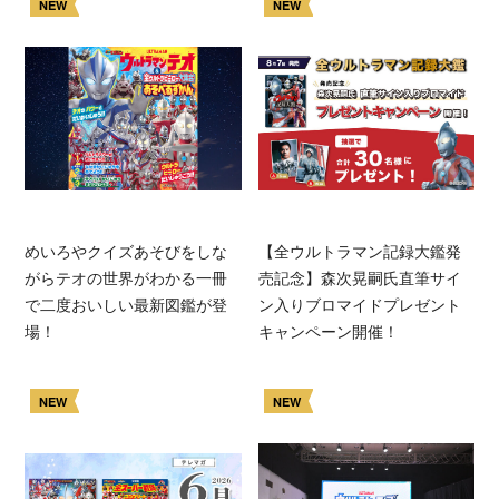
NEW
NEW
めいろやクイズあそびをしな
【全ウルトラマン記録大鑑発
がらテオの世界がわかる一冊
売記念】森次晃嗣氏直筆サイ
で二度おいしい最新図鑑が登
ン入りブロマイドプレゼント
場！
キャンペーン開催！
NEW
NEW