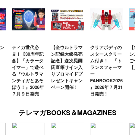
ン
ティガ世代必
【全ウルトラマ
クリアボディの
【
発
見！【30周年記
ン記録大鑑発売
スタースクリー
ン
念】「カラータ
記念】森次晃嗣
ム付き！ 『ト
ご
イマー」で遊べ
氏直筆サイン入
ランスフォーマ
【
る『ウルトラマ
りブロマイドプ
ー
ンティガとあそ
レゼントキャン
FANBOOK2026
ぼう！』2026年
ペーン開催！
』2026年７月31
７月９日発売
日発売！
テレマガBOOKS＆MAGAZINES