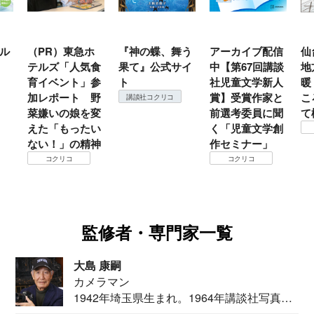
ル
（PR）東急ホ
『神の蝶、舞う
アーカイブ配信
仙
テルズ「人気食
果て』公式サイ
中【第67回講談
地
育イベント」参
ト
社児童文学新人
暖
加レポート 野
賞】受賞作家と
こ
講談社コクリコ
菜嫌いの娘を変
前選考委員に聞
て
えた「もったい
く「児童文学創
ない！」の精神
作セミナー」
コクリコ
コクリコ
監修者・専門家一覧
大島 康嗣
カメラマン
1942年埼玉県生まれ。1964年講談社写真部