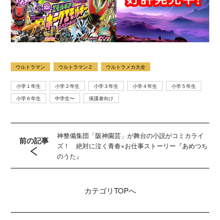
ウルトラマン
ウルトラマンＺ
ウルトラメカ大全
小学１年生
小学２年生
小学３年生
小学４年生
小学５年生
小学６年生
中学生〜
保護者向け
神整備集団「阪神園芸」が舞台の小説がコミカライ
前の記事
ズ！ 絶対に泣く青春×お仕事ストーリー『あめつち
のうた』
カテゴリ
TOPへ