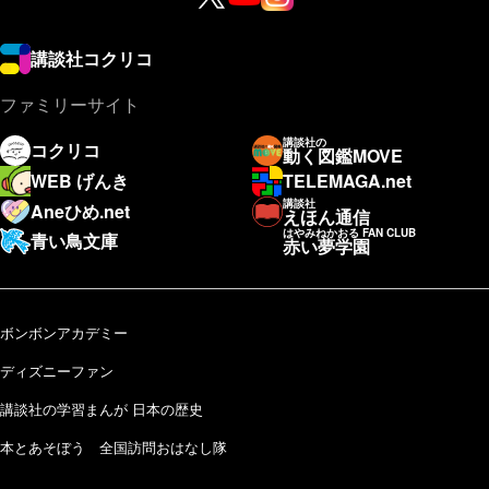
講談社コクリコ
ファミリーサイト
講談社の
コクリコ
動く図鑑MOVE
WEB げんき
TELEMAGA.net
講談社
Aneひめ.net
えほん通信
はやみねかおる FAN CLUB
青い鳥文庫
赤い夢学園
ボンボンアカデミー
ディズニーファン
講談社の学習まんが 日本の歴史
本とあそぼう 全国訪問おはなし隊