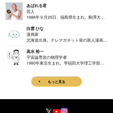
カメ...
あばれる君
芸人
1986年９月25日、福島県生まれ。駒澤大学
法学部...
白雲 ひな
漫画家
北海道出身。テレマガネット発の新人漫画
家。2020...
高水 裕一
宇宙論専攻の物理学者
1980年東京生まれ。早稲田大学理工学部物
理学科卒...
もっと見る