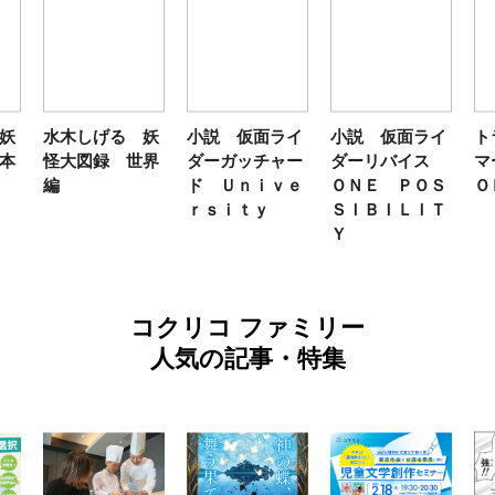
妖
水木しげる 妖
小説 仮面ライ
小説 仮面ライ
ト
本
怪大図録 世界
ダーガッチャー
ダーリバイス
マ
編
ド Ｕｎｉｖｅ
ＯＮＥ ＰＯＳ
Ｏ
ｒｓｉｔｙ
ＳＩＢＩＬＩＴ
Ｙ
コクリコ ファミリー
人気の記事・特集