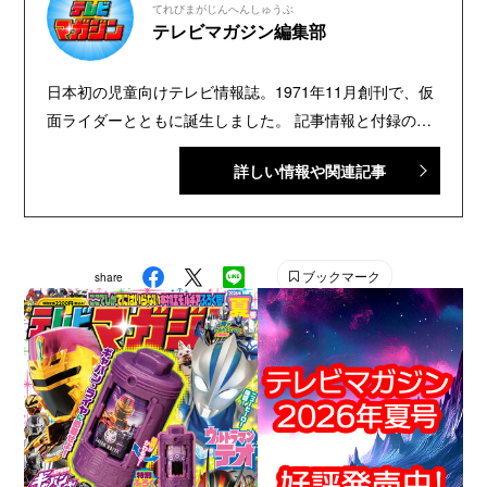
てれびまがじんへんしゅうぶ
テレビマガジン編集部
日本初の児童向けテレビ情報誌。1971年11月創刊で、仮
面ライダーとともに誕生しました。 記事情報と付録の詳
細は、YouTubeの『テレビマガジン 公式動画チャンネ
詳しい情報や関連記事
ル』で配信中。講談社発行の幼年・児童・少年・少女向
け雑誌の中では、『なかよし』『たのしい幼稚園』『週
刊少年マガジン』『別冊フレンド』に次いで歴史が長い
雑誌です。 【SNS】 X（旧Twitter）：@tele_maga
ブックマーク
share
Instagram：＠tele_maga