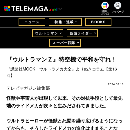
マイページ
講談社
コクリコ
ニュース
特集・連載
BOOKS
ウルトラマン
仮面ライダー
スーパー戦隊
『ウルトラマンＺ』特空機で平和を守れ！
『講談社MOOK ウルトラメカ大全』よりぬきコラム【第16
回】
2024.08.10
テレビマガジン編集部
怪獣や宇宙人が出現して以来、その対抗手段として最先
端のライドメカが次々と生みだされてきました。
ウルトラヒーローが怪獣と死闘を繰り広げるようになっ
てからも、そうしたライドメカの進化は止まることな