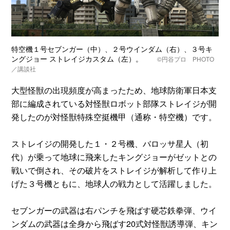
特空機１号セブンガー（中）、２号ウインダム（右）、３号キ
ングジョー ストレイジカスタム（左）。
©
円谷プロ PHOTO
／講談社
大型怪獣の出現頻度が高まったため、地球防衛軍日本支
部に編成されている対怪獣ロボット部隊ストレイジが開
発したのが対怪獣特殊空挺機甲（通称・特空機）です。
ストレイジの開発した１・２号機、バロッサ星人（初
代）が乗って地球に飛来したキングジョーがゼットとの
戦いで倒され、その破片をストレイジが解析して作り上
げた３号機ともに、地球人の戦力として活躍しました。
セブンガーの武器は右パンチを飛ばす硬芯鉄拳弾、ウイ
ンダムの武器は全身から飛ばす20式対怪獣誘導弾、キン