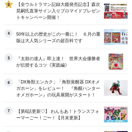
【全ウルトラマン記録大鑑発売記念】森次
3
晃嗣氏直筆サイン入りブロマイドプレゼン
トキャンペーン開催！
50年以上の歴史がこの一冊に！ ６月の重
版は大人気シリーズの超百科です
『太鼓の達人』即上達！ 世界大会優勝者
が伝授するコツ《実践編》
「DX角獣エンカク」「角獣覚醒器 DXオメ
ガホーン」をレビュー！ 『角醒ハンター
オメガホーン』の玩具展開がスタート！
【第6話更新♡】 わんもあ！トランスフォ
ーマーごー！ごー！【月末更新】