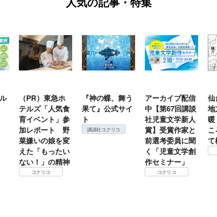
人気の記事・特集
ル
（PR）東急ホ
『神の蝶、舞う
アーカイブ配信
仙
テルズ「人気食
果て』公式サイ
中【第67回講談
地
育イベント」参
ト
社児童文学新人
暖
加レポート 野
賞】受賞作家と
こ
講談社コクリコ
菜嫌いの娘を変
前選考委員に聞
て
えた「もったい
く「児童文学創
ない！」の精神
作セミナー」
コクリコ
コクリコ