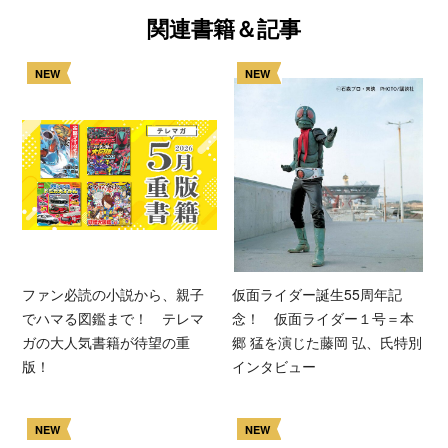
関連書籍＆記事
NEW
NEW
ファン必読の小説から、親子
仮面ライダー誕生55周年記
でハマる図鑑まで！ テレマ
念！ 仮面ライダー１号＝本
ガの大人気書籍が待望の重
郷 猛を演じた藤岡 弘、氏特別
版！
インタビュー
NEW
NEW