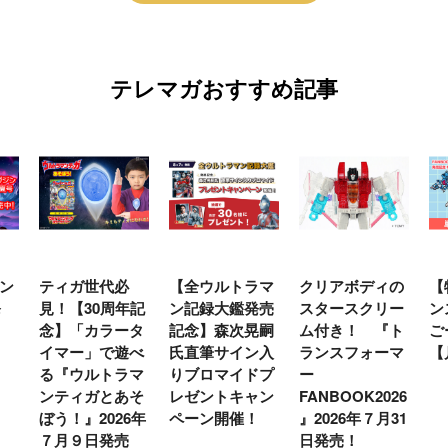
テレマガおすすめ記事
ン
ティガ世代必
【全ウルトラマ
クリアボディの
【
発
見！【30周年記
ン記録大鑑発売
スタースクリー
ン
念】「カラータ
記念】森次晃嗣
ム付き！ 『ト
ご
イマー」で遊べ
氏直筆サイン入
ランスフォーマ
【
る『ウルトラマ
りブロマイドプ
ー
ンティガとあそ
レゼントキャン
FANBOOK2026
ぼう！』2026年
ペーン開催！
』2026年７月31
７月９日発売
日発売！