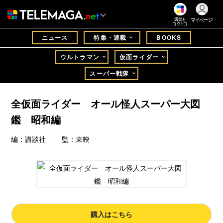
マイページ
講談社
コクリコ
ニュース
特集・連載
BOOKS
ウルトラマン
仮面ライダー
スーパー戦隊
全仮面ライダー オール怪人スーパー大図
鑑 昭和編
編：講談社 監：東映
購入はこちら