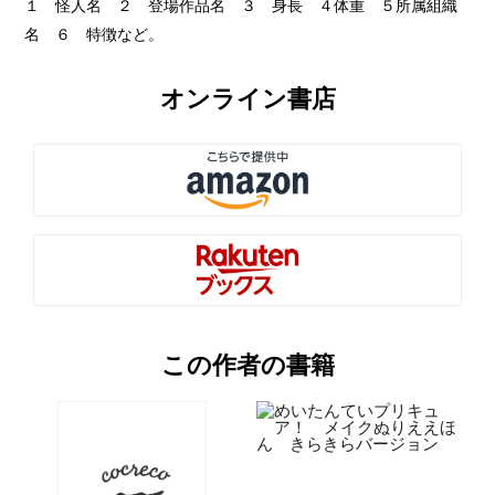
１ 怪人名 ２ 登場作品名 ３ 身長 ４体重 ５所属組織
名 ６ 特徴など。
オンライン書店
この作者の書籍