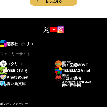
もっと見る
講談社コクリコ
ファミリーサイト
講談社の
コクリコ
動く図鑑MOVE
WEB げんき
TELEMAGA.net
講談社
Aneひめ.net
えほん通信
はやみねかおる FAN CLUB
青い鳥文庫
赤い夢学園
ボンボンアカデミー