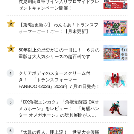
次晃嗣氏直筆サイン入りブロマイドプレ
ゼントキャンペーン開催！
2
【第6話更新♡】 わんもあ！トランスフ
ォーマーごー！ごー！【月末更新】
3
50年以上の歴史がこの一冊に！ ６月の
重版は大人気シリーズの超百科です
クリアボディのスタースクリーム付
4
き！ 『トランスフォーマー
FANBOOK2026』2026年７月31日発売！
「DX角獣エンカク」「角獣覚醒器 DXオ
5
メガホーン」をレビュー！ 『角醒ハン
ター オメガホーン』の玩具展開がスタ
ート！
6
『太鼓の達人』即上達！ 世界大会優勝