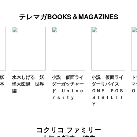
テレマガBOOKS＆MAGAZINES
妖
水木しげる 妖
小説 仮面ライ
小説 仮面ライ
ト
本
怪大図録 世界
ダーガッチャー
ダーリバイス
マ
編
ド Ｕｎｉｖｅ
ＯＮＥ ＰＯＳ
Ｏ
ｒｓｉｔｙ
ＳＩＢＩＬＩＴ
Ｙ
コクリコ ファミリー