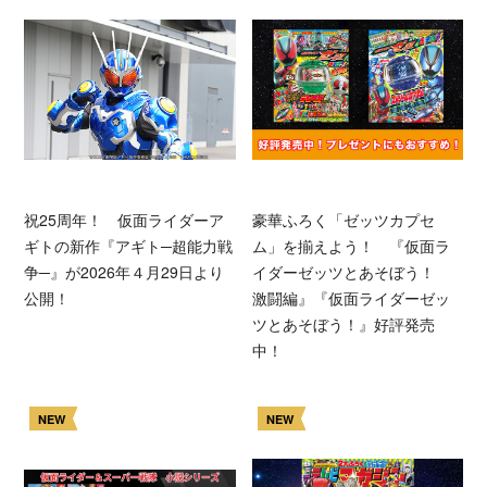
祝25周年！ 仮面ライダーア
豪華ふろく「ゼッツカプセ
ギトの新作『アギト─超能力戦
ム」を揃えよう！ 『仮面ラ
争─』が2026年４月29日より
イダーゼッツとあそぼう！
公開！
激闘編』『仮面ライダーゼッ
ツとあそぼう！』好評発売
中！
NEW
NEW