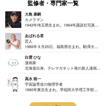
監修者・専門家一覧
大島 康嗣
カメラマン
1942年埼玉県生まれ。1964年講談社写真部
カメ...
あばれる君
芸人
1986年９月25日、福島県生まれ。駒澤大学
法学部...
白雲 ひな
漫画家
北海道出身。テレマガネット発の新人漫画
家。2020...
高水 裕一
宇宙論専攻の物理学者
1980年東京生まれ。早稲田大学理工学部物
理学科卒...