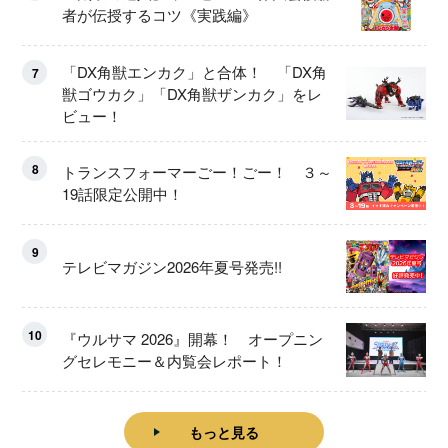
者が伝授するコツ《実践編》
「DX角獣エンカク」と合体！ 「DX角
7
獣ゴウカク」「DX角獣ザンカク」をレ
ビュー！
8
トランスフォーマーごー！ごー！ ３～
19話限定公開中！
9
テレビマガジン2026年夏号発売!!
10
『ウルサマ 2026』開幕！ オープニン
グセレモニー＆内覧会レポート！
もっと見る