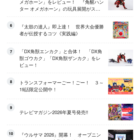
メガホーン」をレビュー！ 『角醒ハン
ター オメガホーン』の玩具展開がスタ
ート！
6
『太鼓の達人』即上達！ 世界大会優勝
者が伝授するコツ《実践編》
「DX角獣エンカク」と合体！ 「DX角
7
獣ゴウカク」「DX角獣ザンカク」をレ
ビュー！
8
トランスフォーマーごー！ごー！ ３～
19話限定公開中！
9
テレビマガジン2026年夏号発売!!
10
『ウルサマ 2026』開幕！ オープニン