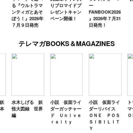
る『ウルトラマ
りブロマイドプ
ー
ンティガとあそ
レゼントキャン
FANBOOK2026
ぼう！』2026年
ペーン開催！
』2026年７月31
７月９日発売
日発売！
テレマガBOOKS＆MAGAZINES
妖
水木しげる 妖
小説 仮面ライ
小説 仮面ライ
ト
本
怪大図録 世界
ダーガッチャー
ダーリバイス
マ
編
ド Ｕｎｉｖｅ
ＯＮＥ ＰＯＳ
Ｏ
ｒｓｉｔｙ
ＳＩＢＩＬＩＴ
Ｙ