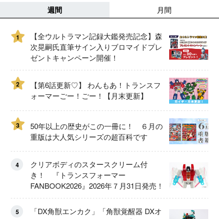
週間
月間
【全ウルトラマン記録大鑑発売記念】森
1
次晃嗣氏直筆サイン入りブロマイドプレ
ゼントキャンペーン開催！
2
【第6話更新♡】 わんもあ！トランスフ
ォーマーごー！ごー！【月末更新】
3
50年以上の歴史がこの一冊に！ ６月の
重版は大人気シリーズの超百科です
クリアボディのスタースクリーム付
4
き！ 『トランスフォーマー
FANBOOK2026』2026年７月31日発売！
「DX角獣エンカク」「角獣覚醒器 DXオ
5