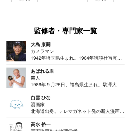
監修者・専門家一覧
大島 康嗣
カメラマン
1942年埼玉県生まれ。1964年講談社写真部
カメ...
あばれる君
芸人
1986年９月25日、福島県生まれ。駒澤大学
法学部...
白雲 ひな
漫画家
北海道出身。テレマガネット発の新人漫画
家。2020...
高水 裕一
宇宙論専攻の物理学者