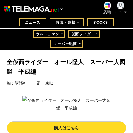
マイページ
講談社
コクリコ
ニュース
特集・連載
BOOKS
ウルトラマン
仮面ライダー
スーパー戦隊
全仮面ライダー オール怪人 スーパー大図
鑑 平成編
編：講談社 監：東映
購入はこちら