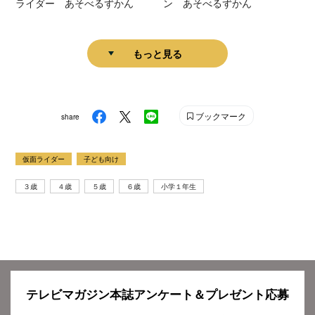
ライダー あそべるずかん
ン あそべるずかん
もっと見る
ブックマーク
share
仮面ライダー
子ども向け
３歳
４歳
５歳
６歳
小学１年生
テレビマガジン本誌アンケート＆プレゼント応募