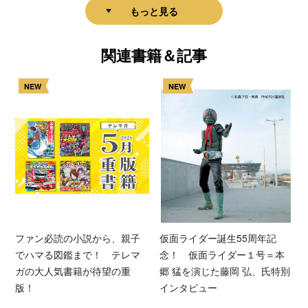
もっと見る
関連書籍＆記事
NEW
NEW
ファン必読の小説から、親子
仮面ライダー誕生55周年記
でハマる図鑑まで！ テレマ
念！ 仮面ライダー１号＝本
ガの大人気書籍が待望の重
郷 猛を演じた藤岡 弘、氏特別
版！
インタビュー