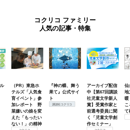
コクリコ ファミリー
人気の記事・特集
ル
（PR）東急ホ
『神の蝶、舞う
アーカイブ配信
仙
テルズ「人気食
果て』公式サイ
中【第67回講談
地
育イベント」参
ト
社児童文学新人
暖
加レポート 野
賞】受賞作家と
こ
講談社コクリコ
菜嫌いの娘を変
前選考委員に聞
て
えた「もったい
く「児童文学創
ない！」の精神
作セミナー」
コクリコ
コクリコ