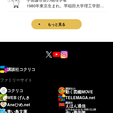
1980年東京生まれ。早稲田大学理工学部物
理学科卒...
もっと見る
講談社コクリコ
ファミリーサイト
講談社の
コクリコ
動く図鑑MOVE
WEB げんき
TELEMAGA.net
講談社
Aneひめ.net
えほん通信
はやみねかおる FAN CLUB
青い鳥文庫
赤い夢学園