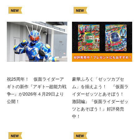
NEW
NEW
祝25周年！ 仮面ライダーア
豪華ふろく「ゼッツカプセ
ギトの新作『アギト─超能力戦
ム」を揃えよう！ 『仮面ラ
争─』が2026年４月29日より
イダーゼッツとあそぼう！
公開！
激闘編』『仮面ライダーゼッ
ツとあそぼう！』好評発売
中！
NEW
NEW