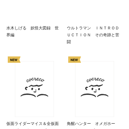
水木しげる 妖怪大図録 世
ウルトラマン ＩＮＴＲＯＤ
界編
ＵＣＴＩＯＮ その奇跡と苦
闘
NEW
NEW
仮面ライダーマイス＆全仮面
角醒ハンター オメガホー