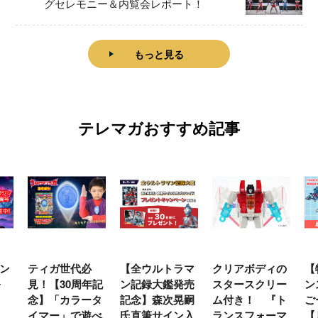
グセレモニー＆内覧会レポート！
もっと見る
テレマガおすすめ記事
ン
ティガ世代必
【全ウルトラマ
クリアボディの
【
発
見！【30周年記
ン記録大鑑発売
スタースクリー
ン
念】「カラータ
記念】森次晃嗣
ム付き！ 『ト
ご
イマー」で遊べ
氏直筆サイン入
ランスフォーマ
【