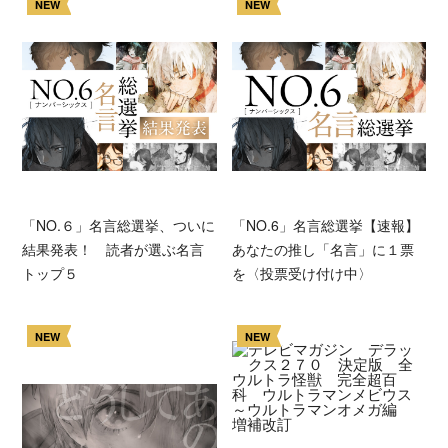
NEW
NEW
「NO.６」名言総選挙、ついに
「NO.6」名言総選挙【速報】
結果発表！ 読者が選ぶ名言
あなたの推し「名言」に１票
トップ５
を〈投票受け付け中〉
NEW
NEW