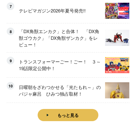
7
テレビマガジン2026年夏号発売!!
「DX角獣エンカク」と合体！ 「DX角
8
獣ゴウカク」「DX角獣ザンカク」をレ
ビュー！
9
トランスフォーマーごー！ごー！ ３～
19話限定公開中！
10
日曜朝をざわつかせる「光たもれ～」の
パジャ麻呂 ひみつ独占取材！
もっと見る