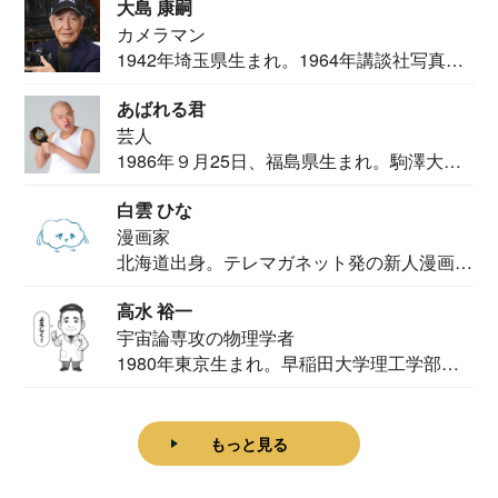
大島 康嗣
カメラマン
1942年埼玉県生まれ。1964年講談社写真部
カメ...
あばれる君
芸人
1986年９月25日、福島県生まれ。駒澤大学
法学部...
白雲 ひな
漫画家
北海道出身。テレマガネット発の新人漫画
家。2020...
高水 裕一
宇宙論専攻の物理学者
1980年東京生まれ。早稲田大学理工学部物
理学科卒...
もっと見る