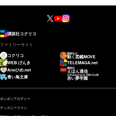
講談社コクリコ
ファミリーサイト
講談社の
コクリコ
動く図鑑MOVE
WEB げんき
TELEMAGA.net
講談社
Aneひめ.net
えほん通信
はやみねかおる FAN CLUB
青い鳥文庫
赤い夢学園
ボンボンアカデミー
ディズニーファン