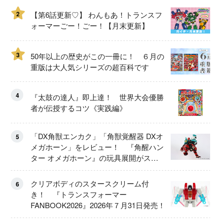
2
【第6話更新♡】 わんもあ！トランスフ
ォーマーごー！ごー！【月末更新】
3
50年以上の歴史がこの一冊に！ ６月の
重版は大人気シリーズの超百科です
4
『太鼓の達人』即上達！ 世界大会優勝
者が伝授するコツ《実践編》
「DX角獣エンカク」「角獣覚醒器 DXオ
5
メガホーン」をレビュー！ 『角醒ハン
ター オメガホーン』の玩具展開がスタ
ート！
クリアボディのスタースクリーム付
6
き！ 『トランスフォーマー
FANBOOK2026』2026年７月31日発売！