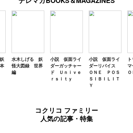
テレマガBOOKS＆MAGAZINES
水木しげる 妖
小説 仮面ライ
小説 仮面ライ
トランス
怪大図録 世界
ダーガッチャー
ダーリバイス
マーＦＡ
編
ド Ｕｎｉｖｅ
ＯＮＥ ＰＯＳ
ＯＫ２０
ｒｓｉｔｙ
ＳＩＢＩＬＩＴ
Ｙ
コクリコ ファミリー
人気の記事・特集