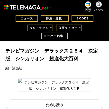
マイページ
講談社
コクリコ
ニュース
特集・連載
BOOKS
ウルトラマン
仮面ライダー
スーパー戦隊
テレビマガジン デラックス２６４ 決定
版 シンカリオン 超進化大百科
編：講談社
ためし読み