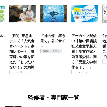
（PR）東急ホ
『神の蝶、舞う
アーカイブ配信
仙台の冬
テルズ「人気食
果て』公式サイ
中【第67回講談
地方では
育イベント」参
ト
社児童文学新人
暖？ 本
加レポート 野
賞】受賞作家と
ころは仙
講談社コクリコ
菜嫌いの娘を変
前選考委員に聞
て検証す
えた「もったい
く「児童文学創
コクリ
ない！」の精神
作セミナー」
コクリコ
コクリコ
監修者・専門家一覧