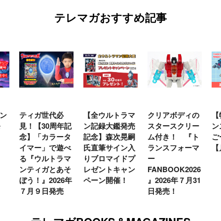
テレマガおすすめ記事
ガ世代必
【全ウルトラマ
クリアボディの
【特別編】ト
【30周年記
ン記録大鑑発売
スタースクリー
ンスフォーマ
「カラータ
記念】森次晃嗣
ム付き！ 『ト
ごー！ごー！
ー」で遊べ
氏直筆サイン入
ランスフォーマ
【月イチ更新
ウルトラマ
りブロマイドプ
ー
ィガとあそ
レゼントキャン
FANBOOK2026
』2026年
ペーン開催！
』2026年７月31
９日発売
日発売！