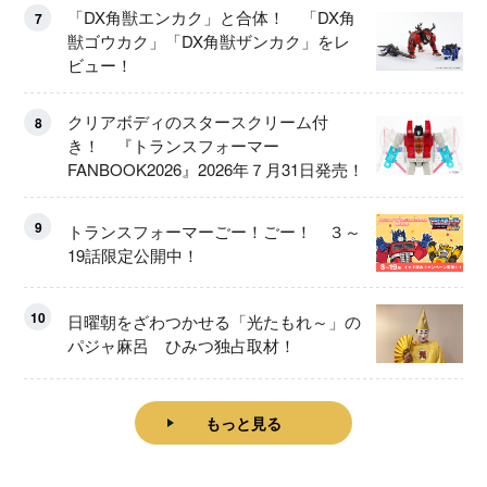
「DX角獣エンカク」と合体！ 「DX角
7
獣ゴウカク」「DX角獣ザンカク」をレ
ビュー！
クリアボディのスタースクリーム付
8
き！ 『トランスフォーマー
FANBOOK2026』2026年７月31日発売！
9
トランスフォーマーごー！ごー！ ３～
19話限定公開中！
10
日曜朝をざわつかせる「光たもれ～」の
パジャ麻呂 ひみつ独占取材！
もっと見る