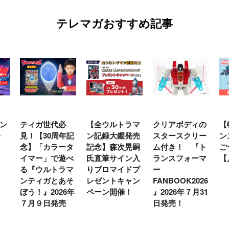
テレマガおすすめ記事
代必
【全ウルトラマ
クリアボディの
【特別編】トラ
0周年記
ン記録大鑑発売
スタースクリー
ンスフォーマー
ラータ
記念】森次晃嗣
ム付き！ 『ト
ごー！ごー！
で遊べ
氏直筆サイン入
ランスフォーマ
【月イチ更新】
トラマ
りブロマイドプ
ー
とあそ
レゼントキャン
FANBOOK2026
026年
ペーン開催！
』2026年７月31
発売
日発売！