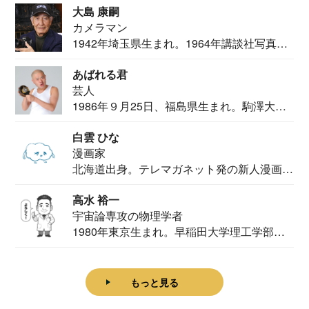
大島 康嗣
カメラマン
1942年埼玉県生まれ。1964年講談社写真部
カメ...
あばれる君
芸人
1986年９月25日、福島県生まれ。駒澤大学
法学部...
白雲 ひな
漫画家
北海道出身。テレマガネット発の新人漫画
家。2020...
高水 裕一
宇宙論専攻の物理学者
1980年東京生まれ。早稲田大学理工学部物
理学科卒...
もっと見る