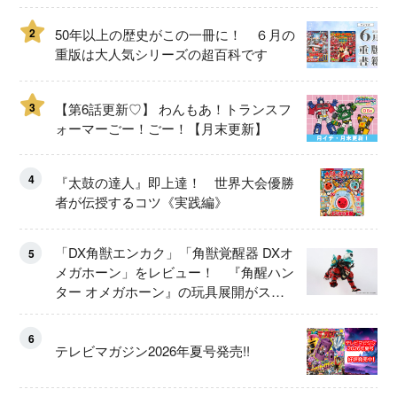
2
50年以上の歴史がこの一冊に！ ６月の
重版は大人気シリーズの超百科です
3
【第6話更新♡】 わんもあ！トランスフ
ォーマーごー！ごー！【月末更新】
4
『太鼓の達人』即上達！ 世界大会優勝
者が伝授するコツ《実践編》
「DX角獣エンカク」「角獣覚醒器 DXオ
5
メガホーン」をレビュー！ 『角醒ハン
ター オメガホーン』の玩具展開がスタ
ート！
6
テレビマガジン2026年夏号発売!!