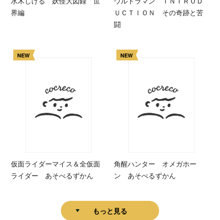
水木しげる 妖怪大図録 世
ウルトラマン ＩＮＴＲＯＤ
界編
ＵＣＴＩＯＮ その奇跡と苦
闘
NEW
NEW
仮面ライダーマイス＆全仮面
角醒ハンター オメガホー
ライダー あそべるずかん
ン あそべるずかん
もっと見る