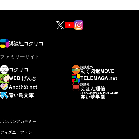
講談社コクリコ
ファミリーサイト
講談社の
コクリコ
動く図鑑MOVE
WEB げんき
TELEMAGA.net
講談社
Aneひめ.net
えほん通信
はやみねかおる FAN CLUB
青い鳥文庫
赤い夢学園
ボンボンアカデミー
ディズニーファン