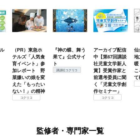
）東急ホ
『神の蝶、舞う
アーカイブ配信
仙台の冬は東北
「人気食
果て』公式サイ
中【第67回講談
地方では温
ント」参
ト
社児童文学新人
暖？ 本当のと
ート 野
賞】受賞作家と
ころは仙台に来
講談社コクリコ
の娘を変
前選考委員に聞
て検証すべし！
もったい
く「児童文学創
コクリコ
」の精神
作セミナー」
リコ
コクリコ
監修者・専門家一覧