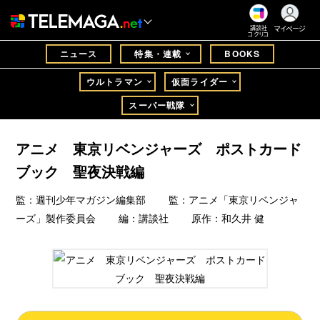
マイページ
講談社
コクリコ
ニュース
特集・連載
BOOKS
ウルトラマン
仮面ライダー
スーパー戦隊
アニメ 東京リベンジャーズ ポストカード
ブック 聖夜決戦編
監：週刊少年マガジン編集部 監：アニメ「東京リベンジャ
ーズ」製作委員会 編：講談社 原作：和久井 健