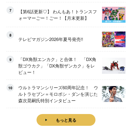
ート！
7
【第6話更新♡】 わんもあ！トランスフ
ォーマーごー！ごー！【月末更新】
8
テレビマガジン2026年夏号発売!!
「DX角獣エンカク」と合体！ 「DX角
9
獣ゴウカク」「DX角獣ザンカク」をレ
ビュー！
ウルトラマンシリーズ60周年記念！ ウ
10
ルトラセブン＝モロボシ・ダンを演じた
森次晃嗣氏特別インタビュー
もっと見る