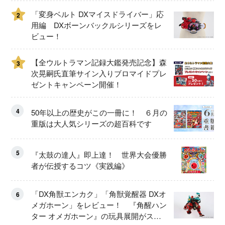
「変身ベルト DXマイスドライバー」応
2
用編 DXボーンバックルシリーズをレ
ビュー！
【全ウルトラマン記録大鑑発売記念】森
3
次晃嗣氏直筆サイン入りブロマイドプレ
ゼントキャンペーン開催！
4
50年以上の歴史がこの一冊に！ ６月の
重版は大人気シリーズの超百科です
5
『太鼓の達人』即上達！ 世界大会優勝
者が伝授するコツ《実践編》
「DX角獣エンカク」「角獣覚醒器 DXオ
6
メガホーン」をレビュー！ 『角醒ハン
ター オメガホーン』の玩具展開がスタ