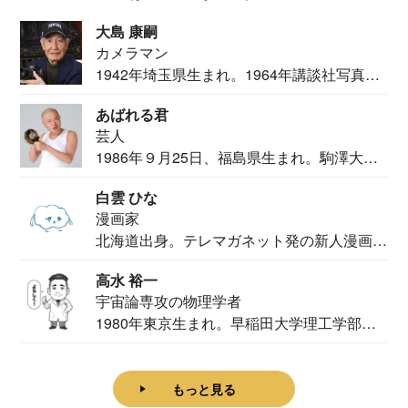
大島 康嗣
カメラマン
1942年埼玉県生まれ。1964年講談社写真部
カメ...
あばれる君
芸人
1986年９月25日、福島県生まれ。駒澤大学
法学部...
白雲 ひな
漫画家
北海道出身。テレマガネット発の新人漫画
家。2020...
高水 裕一
宇宙論専攻の物理学者
1980年東京生まれ。早稲田大学理工学部物
理学科卒...
もっと見る