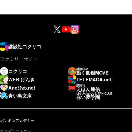
講談社コクリコ
ファミリーサイト
講談社の
コクリコ
動く図鑑MOVE
WEB げんき
TELEMAGA.net
講談社
Aneひめ.net
えほん通信
はやみねかおる FAN CLUB
青い鳥文庫
赤い夢学園
ボンボンアカデミー
ディズニーファン