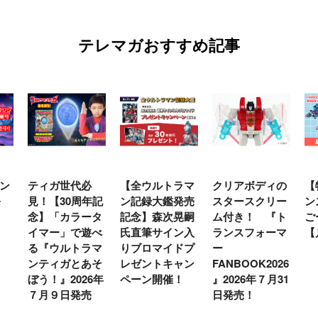
テレマガおすすめ記事
【全ウルトラマ
クリアボディの
【特別編】トラ
【
年記
ン記録大鑑発売
スタースクリー
ンスフォーマー
♡
タ
記念】森次晃嗣
ム付き！ 『ト
ごー！ごー！
ト
べ
氏直筆サイン入
ランスフォーマ
【月イチ更新】
マ
マ
りブロマイドプ
ー
ー
そ
レゼントキャン
FANBOOK2026
新
6年
ペーン開催！
』2026年７月31
日発売！