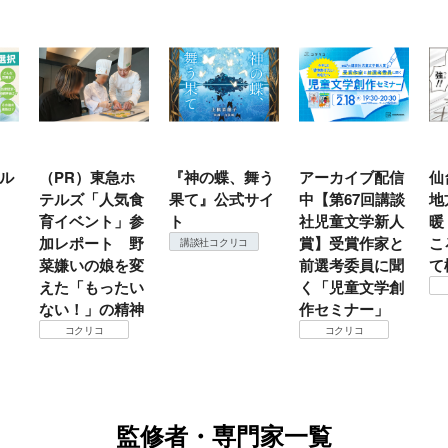
ホ
『神の蝶、舞う
アーカイブ配信
仙台の冬は東北
『
食
果て』公式サイ
中【第67回講談
地方では温
（
参
ト
社児童文学新人
暖？ 本当のと
こ
野
賞】受賞作家と
ころは仙台に来
＃
講談社コクリコ
変
前選考委員に聞
て検証すべし！
月
い
く「児童文学創
定
コクリコ
神
作セミナー」
コクリコ
監修者・専門家一覧