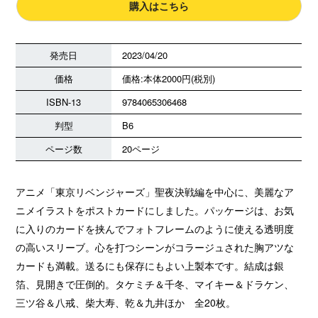
購入はこちら
発売日
2023/04/20
価格
価格:本体2000円(税別)
ISBN-13
9784065306468
判型
B6
ページ数
20ページ
アニメ「東京リベンジャーズ」聖夜決戦編を中心に、美麗なア
ニメイラストをポストカードにしました。パッケージは、お気
に入りのカードを挟んでフォトフレームのように使える透明度
の高いスリーブ。心を打つシーンがコラージュされた胸アツな
カードも満載。送るにも保存にもよい上製本です。結成は銀
箔、見開きで圧倒的。タケミチ＆千冬、マイキー＆ドラケン、
三ツ谷＆八戒、柴大寿、乾＆九井ほか 全20枚。