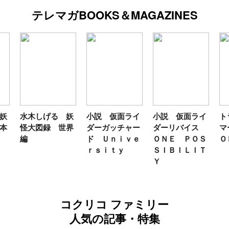
テレマガBOOKS＆MAGAZINES
妖
小説 仮面ライ
小説 仮面ライ
トランスフォー
テ
界
ダーガッチャー
ダーリバイス
マーＦＡＮＢＯ
ン
ド Ｕｎｉｖｅ
ＯＮＥ ＰＯＳ
ＯＫ２０２６
年
ｒｓｉｔｙ
ＳＩＢＩＬＩＴ
Ｙ
コクリコ ファミリー
人気の記事・特集