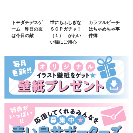
ご
トモダチデスゲ
世にもふしぎな
カラフルピーチ
長
ーム 昨日の友
ＳＣＰガチャ！
はちゃめちゃ事
部
は今日の敵
（１） かわい
件簿
い猫にご用心