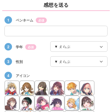
感想を送る
1
ペンネーム
必須
2
学年
必須
3
性別
4
アイコン