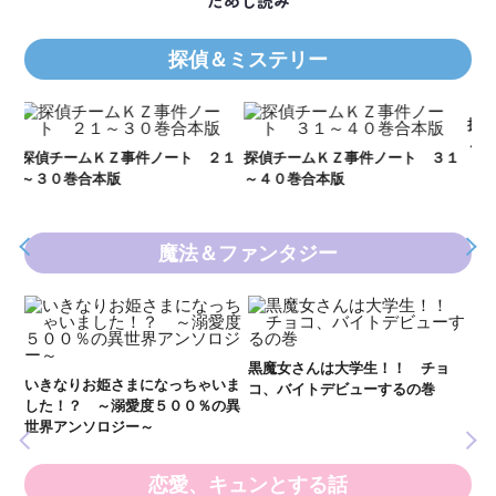
ためし読み
探偵＆ミステリー
Ｋ
数
２１
探偵チームＫＺ事件ノート ３１
探偵チームＫＺ事件ノート １１
～４０巻合本版
～２０巻合本版
魔法＆ファンタジー
妖
全
新 妖界ナビ・ルナ１～１１ 全
黒魔女さんは大学生！！ チョ
１１巻合本版
いま
コ、バイトデビューするの巻
の異
恋愛、キュンとする話