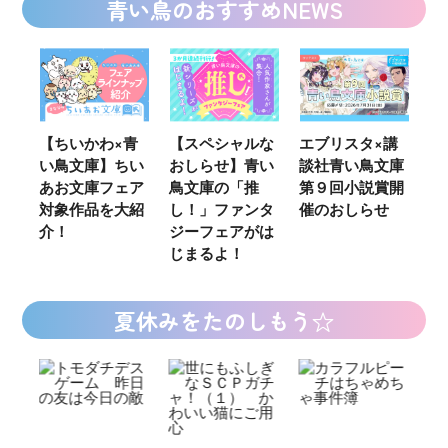
青い鳥のおすすめNEWS
ウ
【ちいかわ×青
【スペシャルな
エブリスタ×講
【
い鳥文庫】ちい
おしらせ】青い
談社青い鳥文庫
女
あお文庫フェア
鳥文庫の「推
第９回小説賞開
る
対象作品を大紹
し！」ファンタ
催のおしらせ
ミ
介！
ジーフェアがは
じまるよ！
夏休みをたのしもう☆