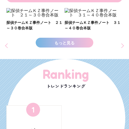
い
し
２１
探偵チームＫＺ事件ノート ３１
探偵チームＫＺ事件ノート １１
世
～４０巻合本版
～２０巻合本版
もっと見る
Ranking
トレンドランキング
1