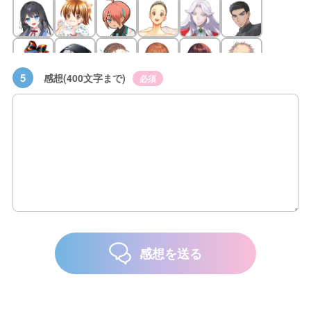
5
感想(400文字まで)
必須
感想を送る