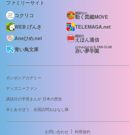
ファミリーサイト
講談社の
コクリコ
動く図鑑MOVE
WEB げんき
TELEMAGA.net
講談社
Aneひめ.net
えほん通信
はやみねかおる FAN CLUB
青い鳥文庫
赤い夢学園
ボンボンアカデミー
ディズニーファン
講談社の学習まんが 日本の歴史
本とあそぼう 全国訪問おはなし隊
お問い合わせ
利用規約