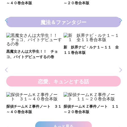
～４０巻合本版
～２０巻合本版
魔法＆ファンタジー
妖
全
新 妖界ナビ・ルナ１～１１ 全
黒魔女さんは大学生！！ チョ
１１巻合本版
いま
コ、バイトデビューするの巻
の異
恋愛、キュンとする話
い
し
２１
探偵チームＫＺ事件ノート ３１
探偵チームＫＺ事件ノート １１
世
～４０巻合本版
～２０巻合本版
もっと見る