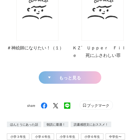
＃神絵師になりたい！（１）
ＫＺ’ Ｕｐｐｅｒ Ｆｉｌ
ｅ 死にふさわしい罪
もっと見る
ブックマーク
share
ほんとうにあった話
朝読に最適！
読書感想文におススメ！
小学３年生
小学４年生
小学５年生
小学６年生
中学生〜