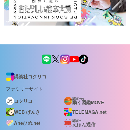
講談社コクリコ
ファミリーサイト
講談社の
コクリコ
動く図鑑MOVE
WEB げんき
TELEMAGA.net
講談社
Aneひめ.net
えほん通信