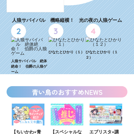
人狼サバイバル 機略縦横！ 光の夜の人狼ゲーム
2
3
4
ひなたとひかり（１）
ひなたとひかり（１
２）
人狼サバイバル 絶体
絶命！ 伯爵の人狼ゲ
ーム
青い鳥のおすすめNEWS
【ちいかわ×青
【スペシャルな
エブリスタ×講
【速報