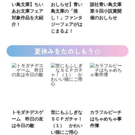
い鳥文庫】ちい
おしらせ】青い
談社青い鳥文庫
女さん
あお文庫フェア
鳥文庫の「推
第９回小説賞開
る‼』
対象作品を大紹
し！」ファンタ
催のおしらせ
ミカラ
介！
ジーフェアがは
じまるよ！
夏休みをたのしもう☆
トモダチデスゲ
世にもふしぎな
カラフルピーチ
長浜高
ーム 昨日の友
ＳＣＰガチャ！
はちゃめちゃ事
部！
は今日の敵
（１） かわい
件簿
い猫にご用心