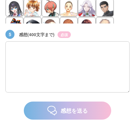
5
感想(400文字まで)
必須
感想を送る