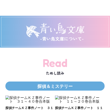
-青い鳥文庫について-
Read
ためし読み
探偵＆ミステリー
Ｋ
数
２１
探偵チームＫＺ事件ノート ３１
探偵チームＫＺ事件ノート １１