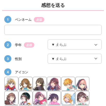
感想を送る
1
ペンネーム
必須
2
学年
必須
3
性別
4
アイコン