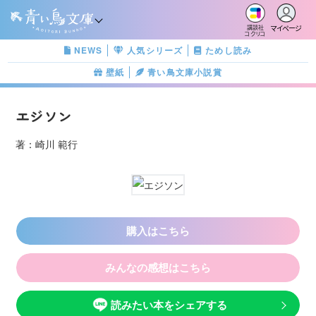
マイページ
講談社
コクリコ
NEWS
人気シリーズ
ためし読み
壁紙
青い鳥文庫小説賞
エジソン
著：崎川 範行
購入はこちら
みんなの感想はこちら
読みたい本をシェアする