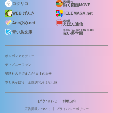
講談社の
コクリコ
動く図鑑MOVE
WEB げんき
TELEMAGA.net
講談社
Aneひめ.net
えほん通信
はやみねかおる FAN CLUB
青い鳥文庫
赤い夢学園
ボンボンアカデミー
ディズニーファン
講談社の学習まんが 日本の歴史
本とあそぼう 全国訪問おはなし隊
お問い合わせ
利用規約
広告掲載について
プライバシーポリシー