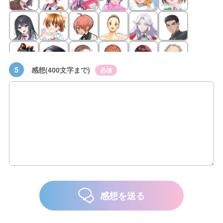
5
感想(400文字まで)
必須
感想を送る