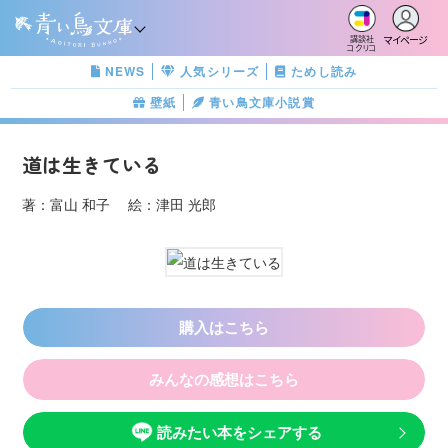
マイページ
講談社
コクリコ
NEWS
人気シリーズ
ためし読み
壁紙
青い鳥文庫小説賞
道は生きている
著：富山 和子 絵：津田 光郎
購入はこちら
みんなの感想はこちら
読みたい本をシェアする