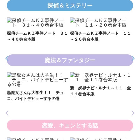
探偵＆ミステリー
Ｋ
数
２１
探偵チームＫＺ事件ノート ３１
探偵チームＫＺ事件ノート １１
～４０巻合本版
～２０巻合本版
魔法＆ファンタジー
妖
全
新 妖界ナビ・ルナ１～１１ 全
黒魔女さんは大学生！！ チョ
１１巻合本版
いま
コ、バイトデビューするの巻
の異
恋愛、キュンとする話