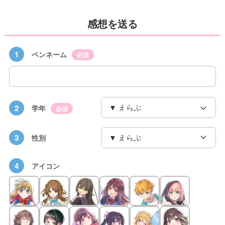
感想を送る
1
ペンネーム
必須
2
学年
必須
3
性別
4
アイコン