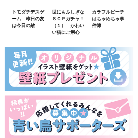
トモダチデスゲ
世にもふしぎな
カラフルピーチ
長浜高校
ーム 昨日の友
ＳＣＰガチャ！
はちゃめちゃ事
部！
は今日の敵
（１） かわい
件簿
い猫にご用心