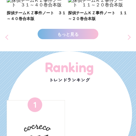
い
し
２１
探偵チームＫＺ事件ノート ３１
探偵チームＫＺ事件ノート １１
世
～４０巻合本版
～２０巻合本版
もっと見る
Ranking
トレンドランキング
1