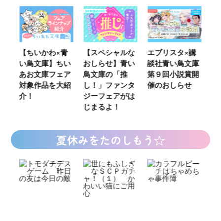
いかわ×青
【スペシャルな
エブリスタ×講
【速報】『
鳥文庫】ちい
おしらせ】青い
談社青い鳥文庫
女さんが通
お文庫フェア
鳥文庫の「推
第９回小説賞開
る‼』ついに
象作品を大紹
し！」ファンタ
催のおしらせ
ミカライズ
！
ジーフェアがは
じまるよ！
夏休みをたのしもう☆