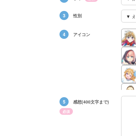
3
性別
4
アイコン
族館
悪役なんて、ご
トモダチデスゲ
世にもふしぎな
めんです！
ーム 昨日の友
ＳＣＰガチャ！
（１）
は今日の敵
（１） かわい
い猫にご用心
5
感想(400文字まで)
必須