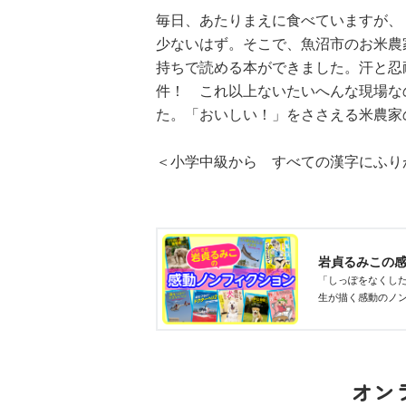
る！！（１８）
毎日、あたりまえに食べていますが、
少ないはず。そこで、魚沼市のお米農
持ちで読める本ができました。汗と忍
件！ これ以上ないたいへんな現場な
た。「おいしい！」をささえる米農家
ひなたとひかり
＜小学中級から すべての漢字にふり
（９）
岩貞るみこの
「しっぽをなくし
生が描く感動のノ
オン