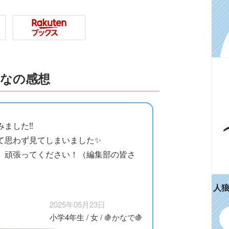
なの感想
ました‼︎
て思わず見てしまいました✨
、頑張ってください！（編集部の皆さ
人
2025年05月23日
小学4年生
/
女
/
🍇かなで🍇