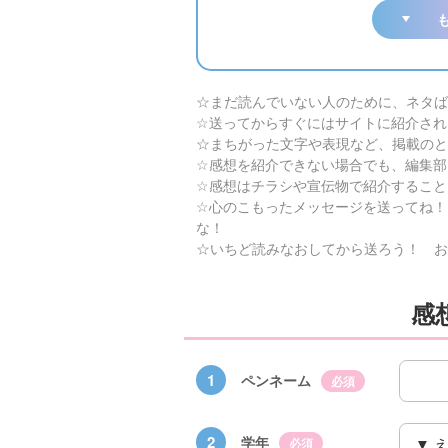
☆まだ読んでいない人のために、ネタば
☆送ってからすぐにはサイトに紹介され
☆まちがった文字や表現など、掲載のと
☆感想を紹介できない場合でも、編集部
☆感想はチラシや宣伝物で紹介すること
☆心のこもったメッセージを送ってね！
な！
☆いちど読みなおしてから送ろう！ お
感
×青
【スペシャルな
エブリスタ×講
【速報】『黒魔
ちい
おしらせ】青い
談社青い鳥文庫
女さんが通
ェア
鳥文庫の「推
第９回小説賞開
る‼』ついにコ
1
ペンネーム
必須
大紹
し！」ファンタ
催のおしらせ
ミカライズ！
ジーフェアがは
2
学年
じまるよ！
必須