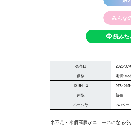
みんな
読みた
探偵チームＫＺ
ノート つぶや
霊は知っている
発売日
2025/07/
価格
定価:本体
ISBN-13
9784065
判型
新書
ページ数
240ペー
黒魔女さんは白
米不足・米価高騰がニュースになる今
さん！？ ６年
組 黒魔女さん