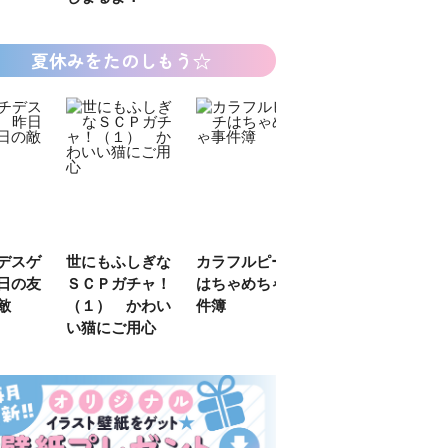
夏休みをたのしもう☆
デスゲ
世にもふしぎな
カラフルピーチ
長浜高校水族館
日の友
ＳＣＰガチャ！
はちゃめちゃ事
部！
敵
（１） かわい
件簿
い猫にご用心