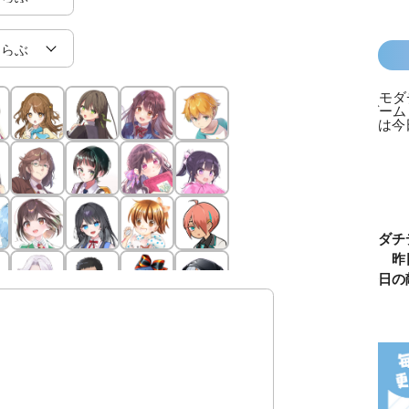
カラフルピーチ
長浜高校水族館
悪役なんて、ご
トモダチ
はちゃめちゃ事
部！
めんです！
ーム 昨
件簿
（１）
は今日の