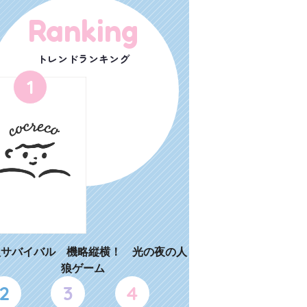
Ranking
トレンドランキング
1
狼サバイバル 機略縦横！ 光の夜の人
狼ゲーム
2
3
4