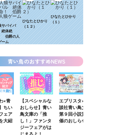
ひなたとひかり
ひなたとひかり
（１）
狼サバイバ
（１２）
 絶体絶
！ 伯爵の人
ゲーム
青い鳥のおすすめNEWS
わ×青
【スペシャルな
エブリスタ×講
【速報】『黒魔
】ちい
おしらせ】青い
談社青い鳥文庫
女さんが通
フェア
鳥文庫の「推
第９回小説賞開
る‼』ついにコ
を大紹
し！」ファンタ
催のおしらせ
ミカライズ！
ジーフェアがは
じまるよ！