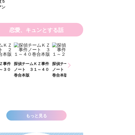
恋愛、キュンとする話
ひなたとひかり
チームＫＺ事件
探偵チームＫＺ事件
２）
ト ３１～４０
ノート １１～２０
本版
巻合本版
いきなりお姫さまに
なっちゃいまし
た！？ ～溺愛度５
００％の異世界アン
ソロジー～
もっと見る