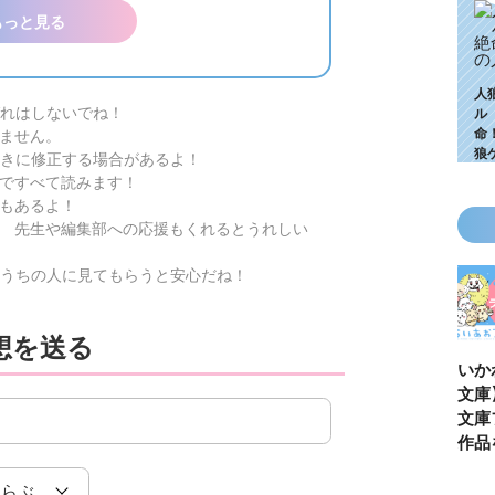
もっと見る
人
れはしないでね！
ル
命
ません。
狼
きに修正する場合があるよ！
ですべて読みます！
もあるよ！
 先生や編集部への応援もくれるとうれしい
うちの人に見てもらうと安心だね！
想を送る
KZ高校生編、つ
ゴールデンウィ
今月の壁紙ダウ
【ちいか
いに始動！ 限
ークにいっき読
ンロード
い鳥文庫
定特典＆ヒミツ
み！ 青い鳥文
あお文庫
の参加企画も!?
庫の名作「電子
対象作品
合本版」おすす
介！
め