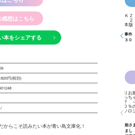
の感想はこちら
怪盗クイーンはサー
探偵チームＫＺ事件
探偵チームＫＺ事件
探偵
い本をシェアする
事件
カスがお好き ゲー
ノート １～１０巻
ノート ２１～３０
ノー
く死
ムブック
合本版
巻合本版
巻合
09
820円(税別)
401248
ジ
青い鳥文庫版 獣の
黒魔女さんと恋の魔
黒魔
奏者１～８ 全８巻
魔女
法 ６年１組 黒魔
生！
合本版
いきなりお姫さまに
だからこそ読みたい本が青い鳥文庫化！
１
女さんが通る！！
イト
なっちゃいまし
が通
（１７）
巻