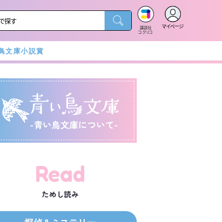
マイページ
講談社
コクリコ
鳥文庫小説賞
-青い鳥文庫について-
Read
ためし読み