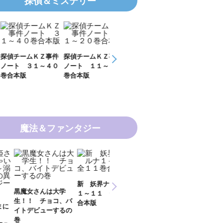
探偵＆ミステリー
チームＫＺ事件
探偵チームＫＺ事件
ＫＺ’ Ｕｐｐｅｒ
ＫＺ’ Ｕｐｐ
ト ３１～４０
ノート １１～２０
Ｆｉｌｅ 数学者
Ｆｉｌｅ 密
本版
巻合本版
の夏
開ける手
魔法＆ファンタジー
新 妖界ナビ・ルナ
女さんは大学
妖界ナビ・ルナ１～
妖界ナビ・ルナ
１～１１ 全１１巻
！ チョコ、バ
９＋番外編 全１０
外編 猫神様の
合本版
デビューするの
巻合本版
【電子オリジナ