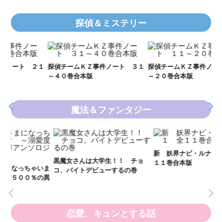
探偵＆ミステリー
Ｋ
数
２１
探偵チームＫＺ事件ノート ３１
探偵チームＫＺ事件ノート １１
～４０巻合本版
～２０巻合本版
魔法＆ファンタジー
妖
全
新 妖界ナビ・ルナ１～１１ 全
黒魔女さんは大学生！！ チョ
１１巻合本版
いま
コ、バイトデビューするの巻
の異
恋愛、キュンとする話