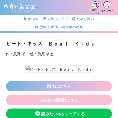
マイページ
講談社
コクリコ
NEWS
人気シリーズ
ためし読み
壁紙
青い鳥文庫小説賞
ビート・キッズ Ｂｅａｔ Ｋｉｄｓ
作：風野 潮 絵：桑原 草太
購入はこちら
みんなの感想はこちら
読みたい本をシェアする