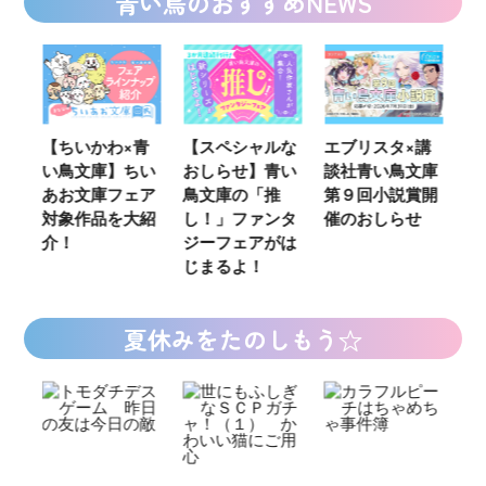
青い鳥のおすすめNEWS
ウ
【ちいかわ×青
【スペシャルな
エブリスタ×講
【
い鳥文庫】ちい
おしらせ】青い
談社青い鳥文庫
女
あお文庫フェア
鳥文庫の「推
第９回小説賞開
る
対象作品を大紹
し！」ファンタ
催のおしらせ
ミ
介！
ジーフェアがは
じまるよ！
夏休みをたのしもう☆