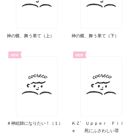
神の蝶、舞う果て（上）
神の蝶、舞う果て（下）
NEW
NEW
＃神絵師になりたい！（１）
ＫＺ’ Ｕｐｐｅｒ Ｆｉｌ
ｅ 死にふさわしい罪