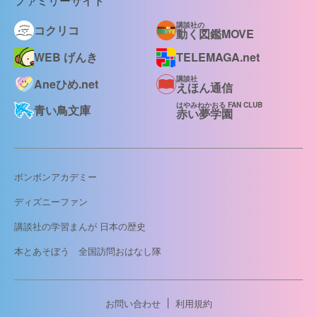
ファミリーサイト
講談社の
コクリコ
動く図鑑MOVE
WEB げんき
TELEMAGA.net
講談社
Aneひめ.net
えほん通信
はやみねかおる FAN CLUB
青い鳥文庫
赤い夢学園
ボンボンアカデミー
ディズニーファン
講談社の学習まんが 日本の歴史
本とあそぼう 全国訪問おはなし隊
お問い合わせ
利用規約