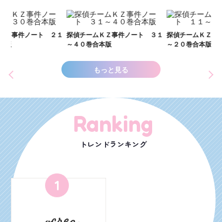
い
し
２１
探偵チームＫＺ事件ノート ３１
探偵チームＫＺ事件ノート １１
世
～４０巻合本版
～２０巻合本版
もっと見る
Ranking
トレンドランキング
1