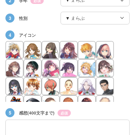
2
学年
必須
3
性別
4
アイコン
5
感想(400文字まで)
必須