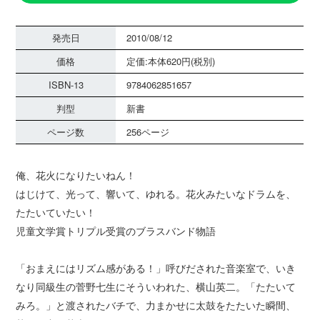
発売日
2010/08/12
価格
定価:本体620円(税別)
ISBN-13
9784062851657
判型
新書
ページ数
256ページ
俺、花火になりたいねん！
はじけて、光って、響いて、ゆれる。花火みたいなドラムを、
たたいていたい！
児童文学賞トリプル受賞のブラスバンド物語
「おまえにはリズム感がある！」呼びだされた音楽室で、いき
なり同級生の菅野七生にそういわれた、横山英二。「たたいて
みろ。」と渡されたバチで、力まかせに太鼓をたたいた瞬間、