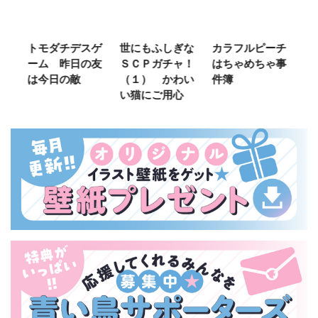
ご
トモダチデスゲ
世にもふしぎな
カラフルピーチ
長
ーム 昨日の友
ＳＣＰガチャ！
はちゃめちゃ事
部
は今日の敵
（１） かわい
件簿
い猫にご用心