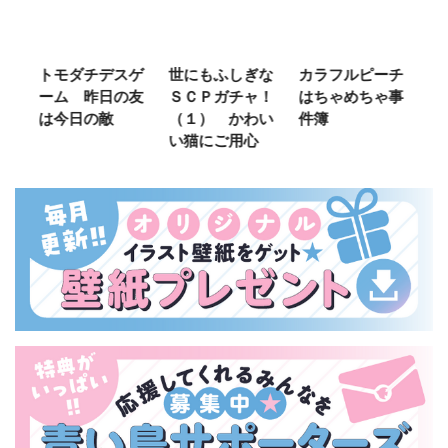
ご
トモダチデスゲ
世にもふしぎな
カラフルピーチ
長
ーム 昨日の友
ＳＣＰガチャ！
はちゃめちゃ事
部
は今日の敵
（１） かわい
件簿
い猫にご用心