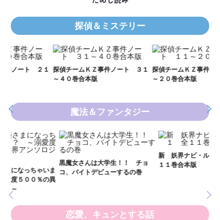
探偵＆ミステリー
Ｋ
数
２１
探偵チームＫＺ事件ノート ３１
探偵チームＫＺ事件ノート １１
～４０巻合本版
～２０巻合本版
魔法＆ファンタジー
妖
全
新 妖界ナビ・ルナ１～１１ 全
黒魔女さんは大学生！！ チョ
１１巻合本版
いま
コ、バイトデビューするの巻
の異
恋愛、キュンとする話