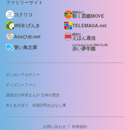
ファミリーサイト
講談社の
コクリコ
動く図鑑MOVE
WEB げんき
TELEMAGA.net
講談社
Aneひめ.net
えほん通信
はやみねかおる FAN CLUB
青い鳥文庫
赤い夢学園
ボンボンアカデミー
ディズニーファン
講談社の学習まんが 日本の歴史
本とあそぼう 全国訪問おはなし隊
お問い合わせ
利用規約