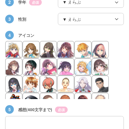
2
学年
必須
3
性別
4
アイコン
5
感想(400文字まで)
必須