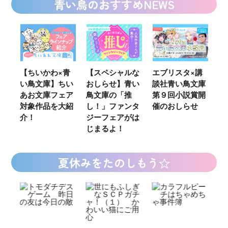
青い鳥のおすすめNEWS
ウ
【ちいかわ×青
【スペシャルな
エブリスタ×講
【
い鳥文庫】ちい
おしらせ】青い
談社青い鳥文庫
女
あお文庫フェア
鳥文庫の「推
第９回小説賞開
る
対象作品を大紹
し！」ファンタ
催のおしらせ
ミ
介！
ジーフェアがは
じまるよ！
夏休みをたのしもう☆