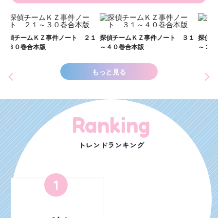
い
し
２１
探偵チームＫＺ事件ノート ３１
探偵チームＫＺ事件ノート １１
世
～４０巻合本版
～２０巻合本版
もっと見る
Ranking
トレンドランキング
1