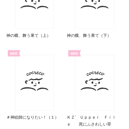
神の蝶、舞う果て（上）
神の蝶、舞う果て（下）
NEW
NEW
＃神絵師になりたい！（１）
ＫＺ’ Ｕｐｐｅｒ Ｆｉｌ
ｅ 死にふさわしい罪