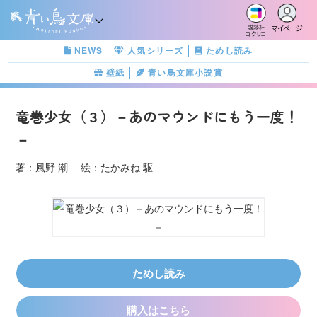
マイページ
講談社
コクリコ
NEWS
人気シリーズ
ためし読み
壁紙
青い鳥文庫小説賞
竜巻少女（３）－あのマウンドにもう一度！
－
著：風野 潮 絵：たかみね 駆
ためし読み
購入はこちら