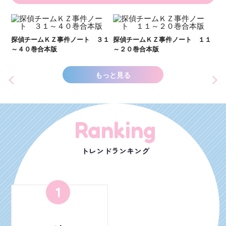
い
し
２１
探偵チームＫＺ事件ノート ３１
探偵チームＫＺ事件ノート １１
世
～４０巻合本版
～２０巻合本版
もっと見る
Ranking
トレンドランキング
1