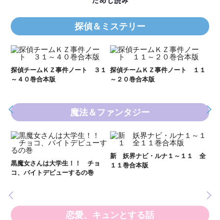
ためし読み
探偵＆ミステリー
Ｋ
数
２１
探偵チームＫＺ事件ノート ３１
探偵チームＫＺ事件ノート １１
～４０巻合本版
～２０巻合本版
魔法＆ファンタジー
妖
全
新 妖界ナビ・ルナ１～１１ 全
黒魔女さんは大学生！！ チョ
１１巻合本版
いま
コ、バイトデビューするの巻
の異
恋愛、キュンとする話