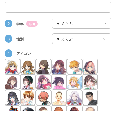
2
学年
必須
3
性別
4
アイコン