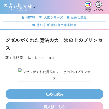
マイページ
講談社
コクリコ
NEWS
人気シリーズ
ためし読み
壁紙
青い鳥文庫小説賞
ジゼルがくれた魔法の力 氷の上のプリンセ
ス
著：風野 潮 絵：Ｎａｒｄａｃｋ
ためし読み
購入はこちら