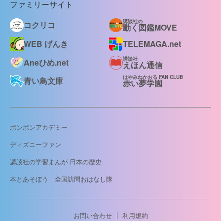
ファミリーサイト
講談社の
コクリコ
動く図鑑MOVE
WEB げんき
TELEMAGA.net
講談社
Aneひめ.net
えほん通信
はやみねかおる FAN CLUB
青い鳥文庫
赤い夢学園
ボンボンアカデミー
ディズニーファン
講談社の学習まんが 日本の歴史
本とあそぼう 全国訪問おはなし隊
お問い合わせ
利用規約