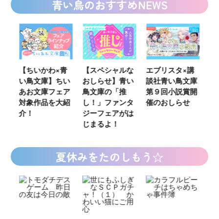
青い鳥のおすすめNEWS
青
【スペシャルな
エブリスタ×講
【速報】『黒魔
K
い
おしらせ】青い
談社青い鳥文庫
女さんが通
い
ア
鳥文庫の「推
第９回小説賞開
る‼』ついにコ
定
紹
し！」ファンタ
催のおしらせ
ミカライズ！
の
ジーフェアがは
じまるよ！
夏休みをたのしもう☆