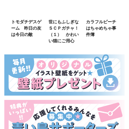
ゲ
世にもふしぎな
カラフルピーチ
長浜高校水族館
悪
友
ＳＣＰガチャ！
はちゃめちゃ事
部！
め
（１） かわい
件簿
（
い猫にご用心