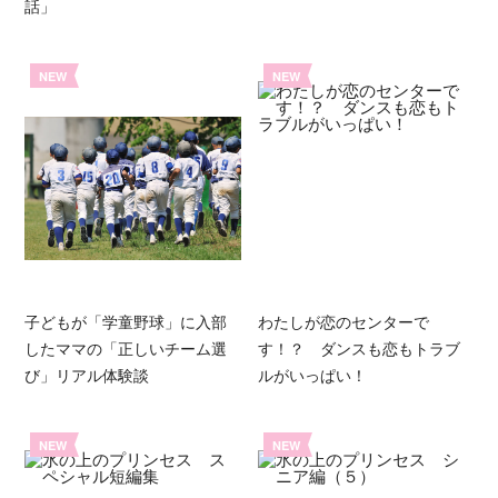
話」
NEW
NEW
子どもが「学童野球」に入部
わたしが恋のセンターで
したママの「正しいチーム選
す！？ ダンスも恋もトラブ
び」リアル体験談
ルがいっぱい！
NEW
NEW