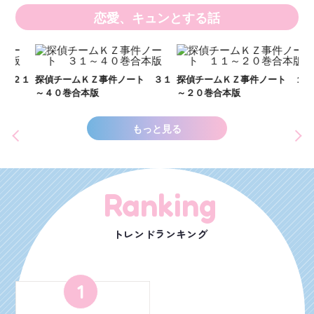
恋愛、キュンとする話
い
し
２１
探偵チームＫＺ事件ノート ３１
探偵チームＫＺ事件ノート １１
世
～４０巻合本版
～２０巻合本版
もっと見る
Ranking
トレンドランキング
1