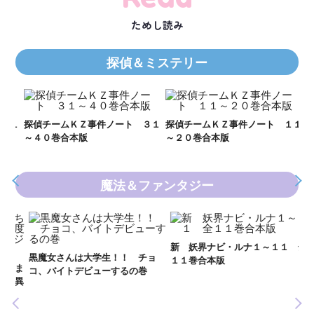
ためし読み
探偵＆ミステリー
Ｋ
数
２１
探偵チームＫＺ事件ノート ３１
探偵チームＫＺ事件ノート １１
～４０巻合本版
～２０巻合本版
魔法＆ファンタジー
妖
全
新 妖界ナビ・ルナ１～１１ 全
黒魔女さんは大学生！！ チョ
１１巻合本版
いま
コ、バイトデビューするの巻
の異