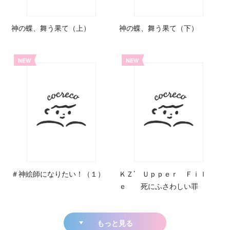
神の蝶、舞う果て（上）
神の蝶、舞う果て（下）
NEW
NEW
＃神絵師になりたい！（１）
ＫＺ’ Ｕｐｐｅｒ Ｆｉｌ
ｅ 死にふさわしい罪
もっと見る