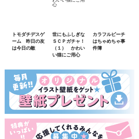
ご
トモダチデスゲ
世にもふしぎな
カラフルピーチ
長
ーム 昨日の友
ＳＣＰガチャ！
はちゃめちゃ事
部
は今日の敵
（１） かわい
件簿
い猫にご用心