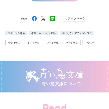
ブックマーク
share
スポーツ＆部活
恋愛、キュンとする話
夢にむかってチャレンジ！
小学３年生
小学４年生
小学５年生
小学６年生
中学生〜
-青い鳥文庫について-
Read