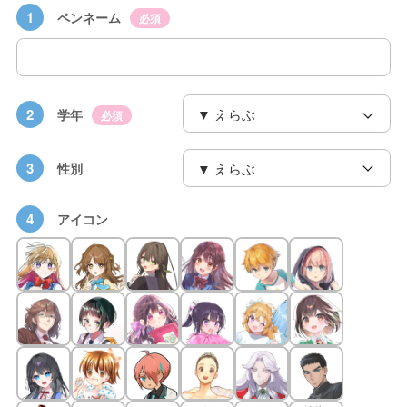
1
ペンネーム
必須
2
学年
必須
3
性別
4
アイコン