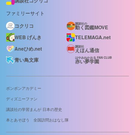
講談社コクリコ
ファミリーサイト
講談社の
コクリコ
動く図鑑MOVE
WEB げんき
TELEMAGA.net
講談社
Aneひめ.net
えほん通信
はやみねかおる FAN CLUB
青い鳥文庫
赤い夢学園
ボンボンアカデミー
ディズニーファン
講談社の学習まんが 日本の歴史
本とあそぼう 全国訪問おはなし隊