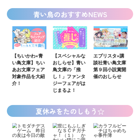
青い鳥のおすすめNEWS
ウ
【ちいかわ×青
【スペシャルな
エブリスタ×講
【
い鳥文庫】ちい
おしらせ】青い
談社青い鳥文庫
女
あお文庫フェア
鳥文庫の「推
第９回小説賞開
る
対象作品を大紹
し！」ファンタ
催のおしらせ
ミ
介！
ジーフェアがは
じまるよ！
夏休みをたのしもう☆