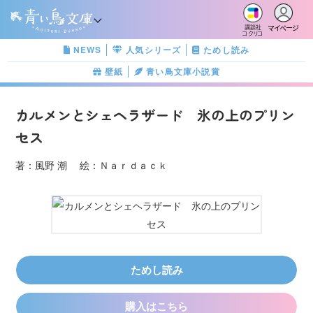
マイページ
講談社
コクリコ
NEWS
人気シリーズ
ためし読み
壁紙
青い鳥文庫小説賞
カルメンとシェヘラザード 氷の上のプリン
セス
著：風野 潮 絵：Ｎａｒｄａｃｋ
ためし読み
購入はこちら