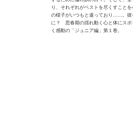
り、それぞれがベストを尽くすことを
の様子がいつもと違っており……。彼
に？ 思春期の揺れ動く心と体にスポ
く感動の「ジュニア編」第１巻。
ひなたとひ
ちょっぴり泣き虫で引っ込み思案な性
（９）
倍！ 夢に向かってひたむきにがんば
ィギュアスケート小説。前巻までは「
よ「ジュニア編」がスタート！ ジュ
会にも出場できるようになり、マスコ
上がる。そして、世界の舞台で優勝す
も・・・・・。
そんな「世界への第一歩」をふみだし
り越えて、“自分を信じて”明るく思
の友情、ママや亡きパパへの思い、そ
マチックな展開から目が離せない。