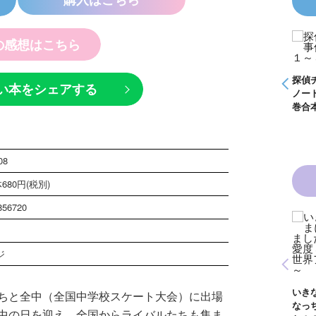
の感想はこちら
Ｚ事件
怪盗クイーンはサー
やく死
カスがお好き ゲー
る
ムブック
探偵チームＫＺ事件
探偵チームＫＺ事件
探
い本をシェアする
ノート １～１０巻
ノート ２１～３０
ノ
合本版
巻合本版
巻
08
680円(税別)
856720
は白魔女
黒魔女さんと恋の魔
６年１
法 ６年１組 黒魔
ジ
さんが通
女さんが通る！！
青い鳥文庫版 獣の
８）
（１７）
黒
奏者１～８ 全８巻
生
合本版
いきなりお姫さまに
ちと全中（全国中学校スケート大会）に出場
イ
なっちゃいまし
巻
中の日を迎え、全国からライバルたちも集ま