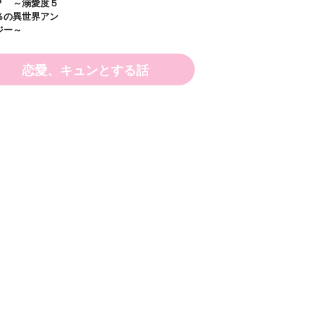
恋愛、キュンとする話
ひなたとひ
探偵チームＫＺ事件
探偵チームＫＺ事件
２）
ノート ３１～４０
ノート １１～２０
巻合本版
巻合本版
いきなりお姫さまに
なっちゃいまし
た！？ ～溺愛度５
００％の異世界アン
ソロジー～
もっと見る