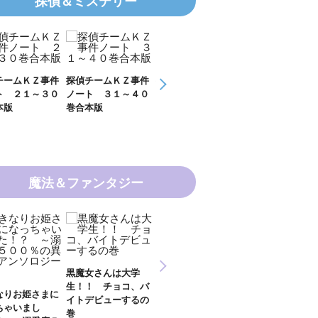
探偵＆ミステリー
偵チームＫＺ事件
探偵チームＫＺ事件
ＫＺ’ Ｕｐｐｅｒ
ＫＺ’ Ｕｐ
ート ３１～４０
ノート １１～２０
Ｆｉｌｅ 数学者
Ｆｉｌｅ 密
合本版
巻合本版
の夏
開ける手
魔法＆ファンタジー
新 妖界ナビ・ルナ
魔女さんは大学
妖界ナビ・ルナ１～
妖界ナビ・ル
１～１１ 全１１巻
！！ チョコ、バ
９＋番外編 全１０
外編 猫神様
合本版
トデビューするの
巻合本版
【電子オリジ