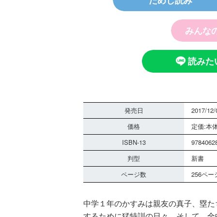
ためし読み
みんな
探偵チームＫ
ノート つぶ
霊は知ってい
読みた
発売日
2017/12/
価格
定価:本体
ISBN-13
9784062
黒魔女さん
判型
新書
さん！？ 
ページ数
256ペー
組 黒魔女
る！！（１
中学１年のかすみは親友の真子、塁た
するために猛特訓の日々。そして、全