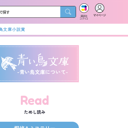
マイページ
講談社
コクリコ
鳥文庫小説賞
-青い鳥文庫について-
Read
ためし読み