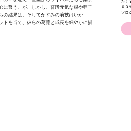
た！？ ～溺愛度５
心に誓う。が、しかし、普段元気な塁や亜子
００％の異世界アン
ソロジー～
らの結果は、そしてかすみの演技はいか
ットを当て、彼らの葛藤と成長を細やかに描
かり
かわいく（なく）て
格だが、フィギュアスケートへの思いは人一
ごめん お悩み相談
るそんなかすみの姿に共感の声続々の本格フ
ＢＯＯＫ
探偵チームＫＺ事件
探偵チームＫＺ事件
ノービス編」だったが、この巻からはいよい
ノート １～１０巻
ノート ２１～３０
合本版
巻合本版
ニアになると、がんばり次第で大きな国際大
ミにも大きく取り上げられ、ぐんと注目度が
れば、将来オリンピック選手になれるか
たかすみたちが、辛いことや悲しいことも乗
いっきりがんばる姿を描く。親友やライバルと
して憧れの瀬賀君との初恋・・・・・・ドラ