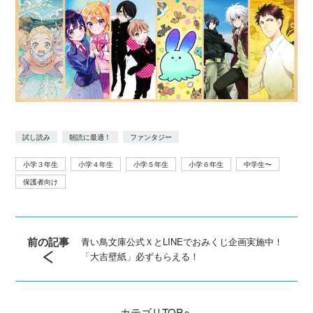
試し読み
朝読に最適！
ファンタジー
小学３年生
小学４年生
小学５年生
小学６年生
中学生〜
保護者向け
前の記事
青い鳥文庫公式ＸとLINEでおみくじ企画実施中！
「大吉壁紙」必ずもらえる！
カテゴリ
TOPへ