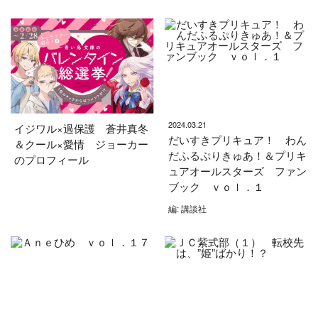
2024.03.21
イジワル×過保護 蒼井真冬
だいすきプリキュア！ わん
＆クール×愛情 ジョーカー
だふるぷりきゅあ！＆プリキ
のプロフィール
ュアオールスターズ ファン
ブック ｖｏｌ．１
編: 講談社