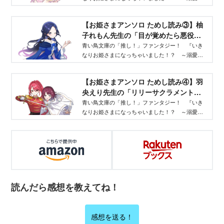
５００％の異世界アンソロジー～』が発売前に読
めちゃう！ ためし読み第２回は、＊あいら＊先
【お姫さまアンソロ ためし読み③】柚
生の「お姫さま、溺愛をどうぞ。 異世界で王子
子れもん先生の「目が覚めたら悪役令
さまと真実の愛を誓います」をご紹介。物語の冒
嬢でした。」が読めちゃう！ - 青い鳥
頭を、無料で読んじゃおう！
青い鳥文庫の「推し！」ファンタジー！ 『いき
なりお姫さまになっちゃいました！？ ～溺愛度
文庫
５００％の異世界アンソロジー～』が発売前に読
めちゃう！ ためし読み第３回は、柚子れもん先
【お姫さまアンソロ ためし読み④】羽
生の「目が覚めたら悪役令嬢でした。～王子さま
央えり先生の「リリーサクラメント」
の恋を応援して国外追放を回避します！～」をご
が読めちゃう！ - 青い鳥文庫
紹介。物語の冒頭を、無料で読んじゃおう！
青い鳥文庫の「推し！」ファンタジー！ 『いき
なりお姫さまになっちゃいました！？ ～溺愛度
５００％の異世界アンソロジー～』が発売前に読
めちゃう！ ためし読み第４回は、羽央えり先生
の「リリーサクラメント 騎士の少女と、姉妹の
聖約 」をご紹介。物語の冒頭を、無料で読んじゃ
おう！
読んだら感想を教えてね！
感想を送る！