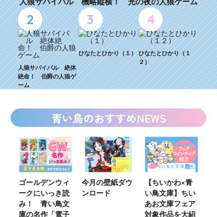
人狼サバイバル 機略縦横！ 光の夜の人狼ゲーム
2
3
4
ひなたとひかり（１）
ひなたとひかり（１
２）
人狼サバイバル 絶体
絶命！ 伯爵の人狼ゲ
ーム
青い鳥のおすすめNEWS
、つ
ゴールデンウィ
今月の壁紙ダウ
【ちいかわ×青
【
限
ークにいっき読
ンロード
い鳥文庫】ちい
お
ツ
み！ 青い鳥文
あお文庫フェア
鳥
?
庫の名作「電子
対象作品を大紹
し