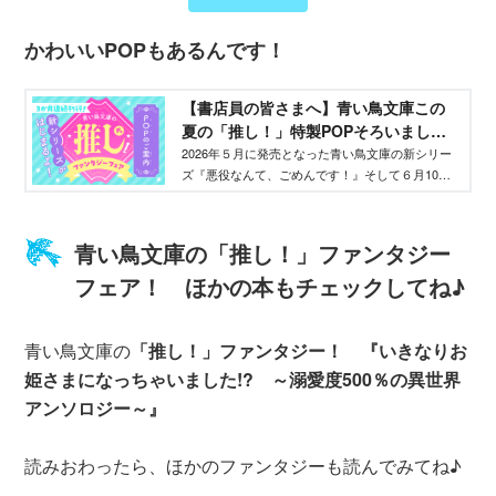
かわいいPOPもあるんです！
【書店員の皆さまへ】青い鳥文庫この
夏の「推し！」特製POPそろいまし
た！ - 青い鳥文庫
2026年５月に発売となった青い鳥文庫の新シリー
ズ『悪役なんて、ごめんです！』そして６月10日
に発売となる『ミュージアム・ゲーム１ 三種の
神器争奪戦！』。書店で大活躍間違いなしの特製
POPができました！ どんなPOPか、組み合わせ
青い鳥文庫の「推し！」ファンタジー
て使える「推し」販売台の写真とともにご紹介し
フェア！ ほかの本もチェックしてね♪
ます。物語のストーリー紹介や、編集部からの推
しコメント、無料ためし読みのご案内も！
青い鳥文庫の
「推し！」ファンタジー！ 『いきなりお
姫さまになっちゃいました!? ～溺愛度500％の異世界
アンソロジー～』
読みおわったら、ほかのファンタジーも読んでみてね♪