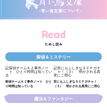
-青い鳥文庫について-
Read
ためし読み
探偵＆ミステリー
探
か
ｌｅ
探偵チームＫＺ事件ノート ひと
世にもふしぎなＳＣＰガチャ！
り時間は知っている
（３） 明かされる真実にご用心
魔法＆ファンタジー