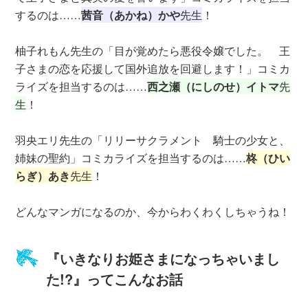
するのは……
茜音（あかね）かや
先生
！
柚子れもん先生の「目が覚めたら悪役令嬢でした。 王
子さまの恋を応援して国外追放を回避します！」コミカ
ライズを担当するのは……
西之瀬（にしのせ）イトマ
先
生
！
羽央エリ先生の「リリーサクラメント 騎士の少女と、
姉妹の聖約」コミカライズを担当するのは……
柊（ひい
らぎ）あき
先生
！
どんなマンガになるのか、今からわくわくしちゃうね！
『いきなりお姫さまになっちゃいまし
た!?』ってこんなお話