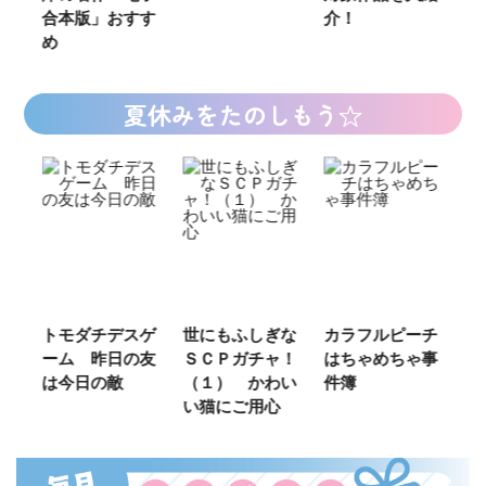
合本版」おすす
介！
ジ
め
じ
夏休みをたのしもう☆
ご
トモダチデスゲ
世にもふしぎな
カラフルピーチ
長
ーム 昨日の友
ＳＣＰガチャ！
はちゃめちゃ事
部
は今日の敵
（１） かわい
件簿
い猫にご用心