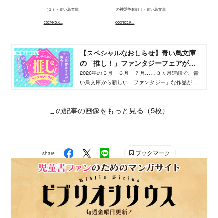
（１） - 青い鳥文庫
の神器争奪戦！ - 青い鳥文庫
cocreco.k...
cocreco.k...
【スペシャルなおしらせ】青い鳥文庫
の「推し！」ファンタジーフェアがは
じまるよ！ - 青い鳥文庫
2026年の５月・６月・７月……３ヵ月連続で、青
い鳥文庫から新しい「ファンタジー」な作品が発
売されます！ どんなおはなし？ タイトル
は？ 注目の３作品を紹介します。作家さんたち
この記事の画像をもっと見る（5枚）
からのメッセージも！
ブックマーク
share