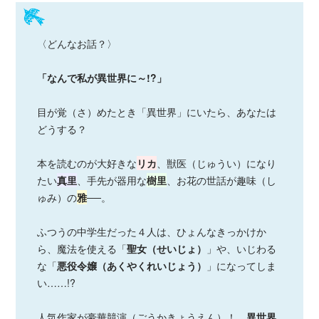
〈どんなお話？〉
「なんで私が異世界に～!?」
目が覚（さ）めたとき「異世界」にいたら、あなたは
どうする？
本を読むのが大好きな
リカ
、獣医（じゅうい）になり
たい
真里
、手先が器用な
樹里
、お花の世話が趣味（し
ゅみ）の
雅
──。
ふつうの中学生だった４人は、ひょんなきっかけか
ら、魔法を使える「
聖女（せいじょ）
」や、いじわる
な「
悪役令嬢
（あくやくれいじょう）
」になってしま
い……!?
人気作家が豪華競演（ごうかきょうえん）！
異世界