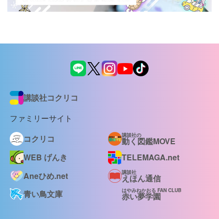
講談社コクリコ
ファミリーサイト
講談社の
コクリコ
動く図鑑MOVE
WEB げんき
TELEMAGA.net
講談社
Aneひめ.net
えほん通信
はやみねかおる FAN CLUB
青い鳥文庫
赤い夢学園