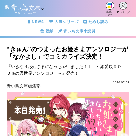
マイページ
講談社
コクリコ
NEWS
人気シリーズ
ためし読み
壁紙
青い鳥文庫小説賞
“きゅん”のつまったお姫さまアンソロジーが
「なかよし」でコミカライズ決定！
『いきなりお姫さまになっちゃいました！？ ～溺愛度５０
０％の異世界アンソロジー～』発売！
2026.07.08
青い鳥文庫編集部