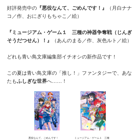
好評発売中の
『悪役なんて、ごめんです！』
（月白ナナ
コ／作、おにぎりもちゃこ／絵）
『ミュージアム・ゲーム１ 三種の神器争奪戦（じんぎ
そうだつせん）！』
（あんのまる／作、灰色ルト／絵）
どれも青い鳥文庫編集部イチオシの新作品です！
この夏は青い鳥文庫の「推し！」ファンタジーで、あな
たも
ふしぎな世界
へ……！
悪役なんて、ごめんです！
ミュージアム・ゲーム１ 三種