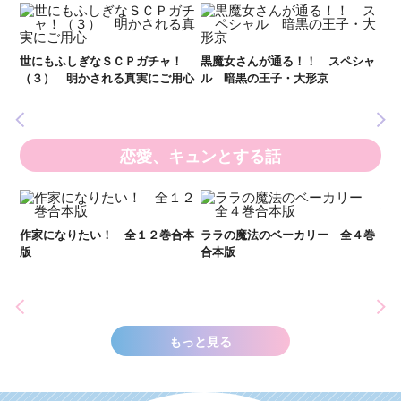
世
（
神様
世にもふしぎなＳＣＰガチャ！
黒魔女さんが通る！！ スペシャ
（３） 明かされる真実にご用心
ル 暗黒の王子・大形京
恋愛、キュンとする話
推
（
作家になりたい！ 全１２巻合本
ララの魔法のベーカリー 全４巻
版
合本版
もっと見る