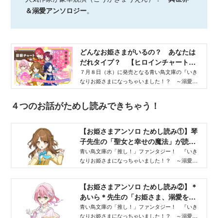
＆溺愛アンソロジー
。
どんなお姫さまがいるの？ あなたは
だれタイプ？ 【ヒロインチャート診
断】- 青い鳥文庫
７月８日（水）に発売となる青い鳥文庫の『いき
なりお姫さまになっちゃいました！？ ～溺愛度
５００％の異世界アンソロジー～』。４つのお姫
さまが出てくるお話がつまっています。あなたは
４つのお話がためし読みできちゃう！
どの「お姫さま」タイプ？ ぜひおともだちや家
族といっしょに診断チャートで遊んでみてね！
【お姫さまアンソロ ためし読み①】琴
子先生の「聖女と幸せの魔法」が読め
ちゃう！ - 青い鳥文庫
青い鳥文庫の「推し！」ファンタジー！ 『いき
なりお姫さまになっちゃいました！？ ～溺愛度
５００％の異世界アンソロジー～』が発売前に読
めちゃう！ ためし読み第１回は、琴子先生の
【お姫さまアンソロ ためし読み②】＊
「聖女と幸せの魔法」をご紹介。物語のはじまり
あいら＊先生の「お姫さま、溺愛をど
を、無料で読んじゃおう！
うぞ。」が読めちゃう！ - 青い鳥文庫
青い鳥文庫の「推し！」ファンタジー！ 『いき
なりお姫さまになっちゃいました！？ ～溺愛度