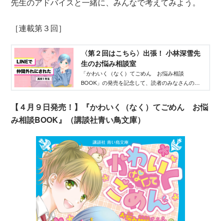
先生のアドバイスと一緒に、みんなで考えてみよう。
［連載第３回］
〈第２回はこちら〉出張！ 小林深雪先
生のお悩み相談室
「かわいく（なく）てごめん お悩み相談
BOOK」の発売を記念して、読者のみなさんのお
悩みに対する小林深雪先生の答えをご紹介。
「LINEで仲間外れにされた」という高１女子にど
【４月９日発売！】『かわいく（なく）てごめん お悩
う回答する？
み相談BOOK』（講談社青い鳥文庫）