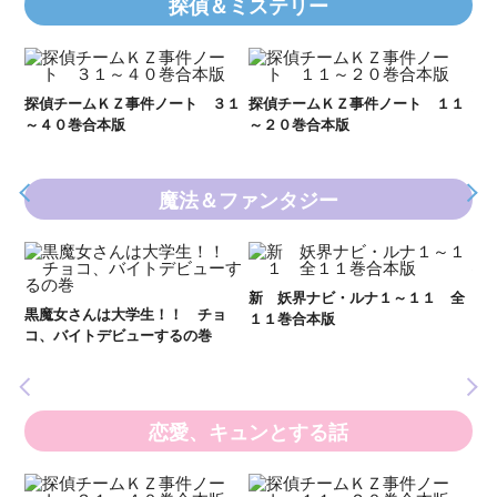
探偵＆ミステリー
Ｋ
数
２１
探偵チームＫＺ事件ノート ３１
探偵チームＫＺ事件ノート １１
～４０巻合本版
～２０巻合本版
魔法＆ファンタジー
妖
全
新 妖界ナビ・ルナ１～１１ 全
黒魔女さんは大学生！！ チョ
１１巻合本版
いま
コ、バイトデビューするの巻
の異
恋愛、キュンとする話
い