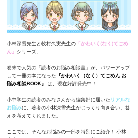
小林深雪先生と牧村久実先生の
「かわいく(なく)てごめ
ん」
シリーズ。
巻末で人気の「読者のお悩み相談室」が、パワーアップ
して一冊の本になった
『かわいく（なく）てごめん お
悩み相談BOOK』
は
、現在好評発売中！
小中学生の読者のみなさんから編集部に届いた
リアルな
お悩み
に、著者の小林深雪先生がじっくり向き合い、答
えを考えてくれました。
ここでは、そんなお悩みの一部を特別にご紹介！ 小林