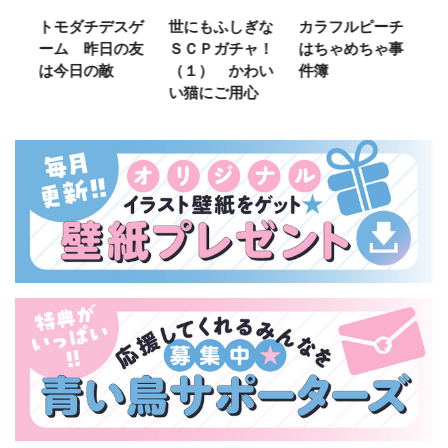
ご
トモダチデスゲ
世にもふしぎな
カラフルピーチ
長
ーム 昨日の友
ＳＣＰガチャ！
はちゃめちゃ事
部
は今日の敵
（１） かわい
件簿
い猫にご用心