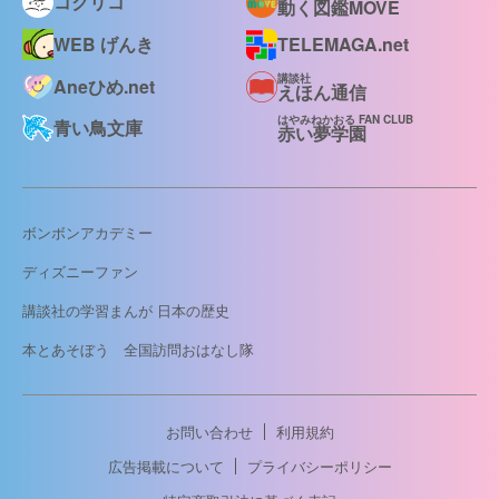
コクリコ
動く図鑑MOVE
WEB げんき
TELEMAGA.net
講談社
Aneひめ.net
えほん通信
はやみねかおる FAN CLUB
青い鳥文庫
赤い夢学園
ボンボンアカデミー
ディズニーファン
講談社の学習まんが 日本の歴史
本とあそぼう 全国訪問おはなし隊
お問い合わせ
利用規約
広告掲載について
プライバシーポリシー