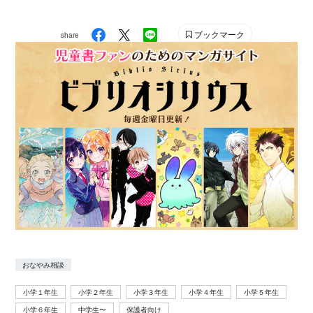
ブックマーク
share
おなやみ相談
小学１年生
小学２年生
小学３年生
小学４年生
小学５年生
小学６年生
中学生〜
保護者向け