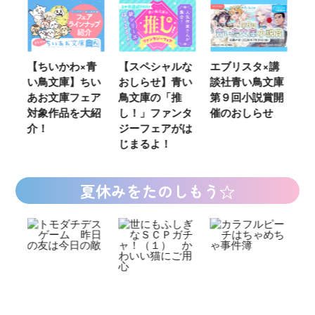
ウ
【ちいかわ×青
【スペシャルな
エブリスタ×講
【
い鳥文庫】ちい
おしらせ】青い
談社青い鳥文庫
女
あお文庫フェア
鳥文庫の「推
第９回小説賞開
る‼
対象作品を大紹
し！」ファンタ
催のおしらせ
ミ
介！
ジーフェアがは
じまるよ！
夏休みをたのしもう☆