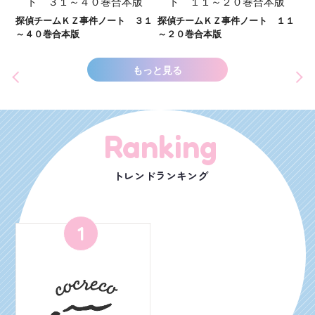
し
２１
探偵チームＫＺ事件ノート ３１
探偵チームＫＺ事件ノート １１
世
～４０巻合本版
～２０巻合本版
もっと見る
Ranking
トレンドランキング
1