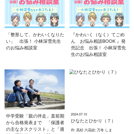
「整形して、かわいくなりた
『かわいく（なく）てごめ
い」 出張！ 小林深雪先生
ん お悩み相談BOOK 』発
のお悩み相談室
売記念 出張！ 小林深雪先
生のお悩み相談室
2024.07.10
中学受験「親の伴走」直前期
ひなたとひかり（７）
から合格発表まで 「保護者
の主なタスクリスト」と「過
作: 高杉 六花絵: 万冬 しま