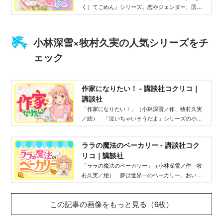
く）てごめん』シリーズ。恋やジェンダー、国
籍、ジェネレーションなど、いろんな悩みや問題
を中学生の主人公・鈴の視点で考える新シリー
ズ！
小林深雪×牧村久実の人気シリーズをチ
ェック
作家になりたい！ - 講談社コクリコ｜
講談社
「作家になりたい！」（小林深雪／作、牧村久実
／絵） 「泣いちゃいそうだよ」シリーズの小林
深雪×牧村久実が贈る、抱腹絶倒＆胸キュンストー
リー。小説家になるためのヒントもいっぱいで
ララの魔法のベーカリー - 講談社コク
す！
リコ｜講談社
「ララの魔法のベーカリー」（小林深雪／作 牧
村久実／絵） 夢は世界一のベーカリー。おいし
いことは絶対正義!! イケメン４兄弟に囲まれてラ
ラの楽しくもちょっぴりタフな中学ライフスター
この記事の画像をもっと見る（6枚）
ト！