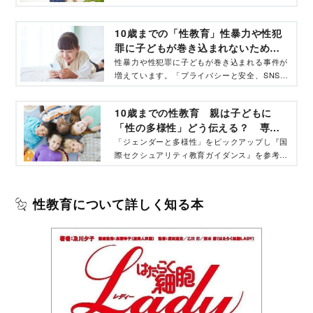
子どもに伝えるときのポイントを紹介。被害と
加害の両方を予防するために必要な基礎知識に
10歳までの「性教育」性暴力や性犯
ついて、医療ライターの及川夕子氏が執筆、日
罪に子どもが巻き込まれないために
本の性教育の現状に詳しい産婦人科医の高橋幸
必要な知識とは - コクリコ｜講談社
子先生が監修した解説記事を。
性暴力や性犯罪に子どもが巻き込まれる事件が
増えています。「プライバシーと安全、SNSと
のつきあい方」をピックアップし『国際セクシ
ュアリティ教育ガイダンス』を参考に、医療ラ
10歳までの性教育 親は子どもに
イターの及川夕子氏執筆、日本の性教育の現状
「性の多様性」どう伝える？ 専門
に詳しい産婦人科医の高橋幸子先生監修で、
家が徹底解説 - コクリコ｜講談社
10歳までの子どもに伝えるTIPSをまとめまし
「ジェンダーと多様性」をピックアップし『国
た
際セクシュアリティ教育ガイダンス』を参考
に、医療ライターの及川夕子氏執筆、日本の性
教育の現状に詳しい産婦人科医の高橋幸子先生
監修で、10歳までの子どもに伝えるTIPSをま
性教育について詳しく知る本
とめました