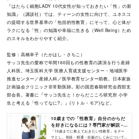
『はたらく細胞LADY 10代女性が知っておきたい「性」の新
知識』（講談社）では、ティーンの女性に向けて、ユネスコ
の提唱する世界基準の「包括的性教育」にそって、心と体が
ラクになる「性」の知識や幸福に生きる（Well Being）ため
のスキルをわかりやすく紹介。
監修：高橋幸子（たかはし・さちこ）
サッコ先生の愛称で年間160回もの性教育の講演を行う産婦
人科医。埼玉医科大学 医療人育成支援センター・地域医学
推進センター／産婦人科／医学教育センター助教。日本家族
計画協会クリニック非常勤医師。彩の国思春期研究会西部支
部会長。著書に『サッコ先生と！からだこころ研究所 小学
生と考える「性ってなに?」』(リトル・モア)など。
10歳までの「性教育」自分のからだ
を好きになるには？専門家が解説 -
コクリコ｜講談社
「10歳までに教えておきたい性教育」をテー
マとし、初経・精通・妊娠のしくみについて、