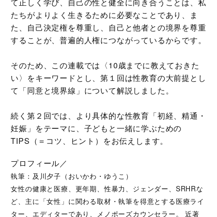
て正しく学び、自己の性と健全に向き合うことは、私
たちがよりよく生きるために必要なことであり、ま
た、自己決定権を尊重し、自己と他者との境界を尊重
することが、普遍的人権につながっているからです。
そのため、この連載では〈10歳までに教えておきた
い〉をキーワードとし、第１回は性教育の大前提とし
て「同意と境界線」について解説しました。
続く第２回では、より具体的な性教育「初経、精通・
妊娠」をテーマに、子どもと一緒に学ぶための
TIPS（＝コツ、ヒント）をお伝えします。
プロフィール／
執筆：及川夕子（おいかわ・ゆうこ）
女性の健康と医療、更年期、性暴力、ジェンダー、SRHRな
ど、主に「女性」に関わる取材・執筆を得意とする医療ライ
ター、エディターであり、メノポーズカウンセラー。 近著