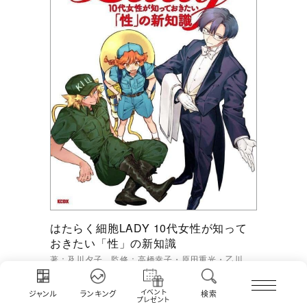
はたらく細胞LADY 10代女性が知って
おきたい「性」の新知識
著：及川夕子 監修：高橋幸子・原田重光・乙川
灯・清水茜
イベント
ジャンル
ランキング
検索
プレゼント