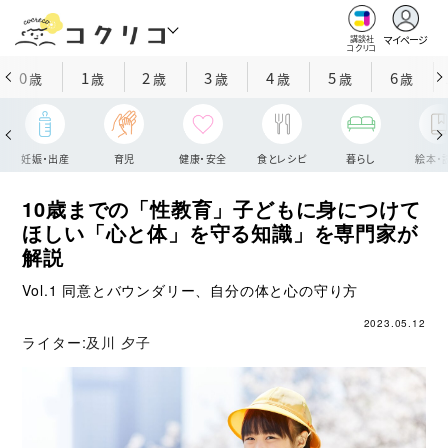
マイページ
講談社
コクリコ
0
1
2
3
4
5
6
歳
歳
歳
歳
歳
歳
歳
妊娠・出産
育児
健康・安全
食とレシピ
暮らし
絵本・
10歳までの「性教育」子どもに身につけて
ほしい「心と体」を守る知識」を専門家が
解説
Vol.1 同意とバウンダリー、自分の体と心の守り方
2023.05.12
ライター:
及川 夕子