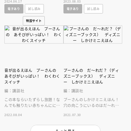
2024.06.17
2023.08.03
ら楽しめる親子のスキンシップ
電子あり
試し読み
電子あり
試し読み
絵本。
特設サイト
音が出るえほん プーさんの
プーさんの だ～れだ？（ディ
あそびがいっぱい！ わくわく
ズニーブックス） ディズニ
スイッチ
ー しかけミニえほん
編：講談社
編：講談社
この本ならいたずらし放題！な
プーさんのしかけミニえほん！
んでも触りたい赤ちゃんににぴ
穴の向こうにいるのはだ～れ
ったりなプーさんの知育おもち
だ？楽ししかけで、くり返し遊
2022.08.04
2021.07.30
ゃ絵本！９つの仕掛けと１３の
んでも飽きない！持ち運びに便
音が楽しい！
利なミニサイズ
もっと見る