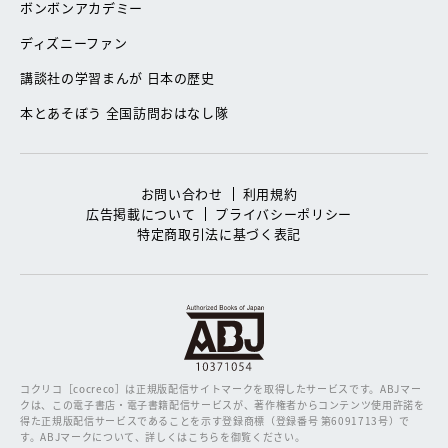
ボンボンアカデミー
ディズニーファン
講談社の学習まんが 日本の歴史
本とあそぼう 全国訪問おはなし隊
お問い合わせ
利用規約
広告掲載について
プライバシーポリシー
特定商取引法に基づく表記
コクリコ［cocreco］は正規版配信サイトマークを取得したサービスです。
ABJマー
クは、この電子書店・電子書籍配信サービスが、著作権者からコンテンツ使用許諾を
得た正規版配信サービスであることを示す登録商標（登録番号 第6091713号）で
す。ABJマークについて、詳しくはこちらを御覧ください。