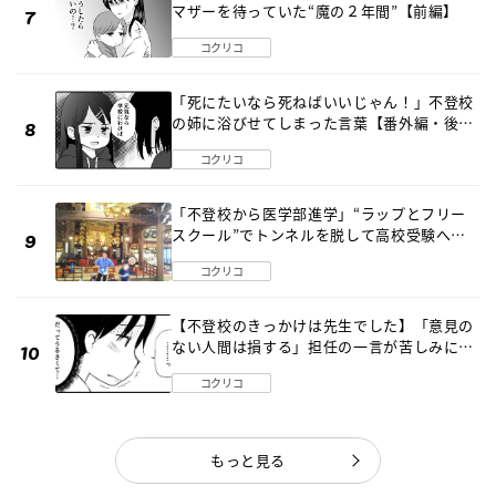
マザーを待っていた“魔の２年間”【前編】
コクリコ
「死にたいなら死ねばいいじゃん！」不登校
の姉に浴びせてしまった言葉【番外編・後
編】
コクリコ
「不登校から医学部進学」“ラップとフリー
スクール”でトンネルを脱して高校受験へ
〔元野球少年の実話〕
コクリコ
【不登校のきっかけは先生でした】「意見の
ない人間は損する」担任の一言が苦しみに…
《第１話》
コクリコ
もっと見る