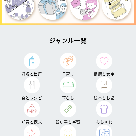
ジャンル一覧
妊娠と出産
子育て
健康と安全
食とレシピ
暮らし
絵本とお話
知育と探求
習い事と学習
おしゃれ