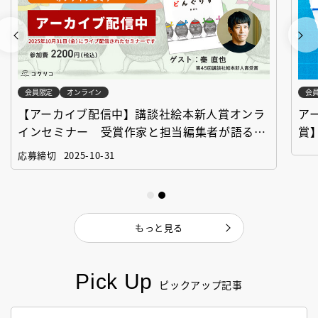
会員限定
オンライン
会
【アーカイブ配信中】講談社絵本新人賞オンラ
ア
インセミナー 受賞作家と担当編集者が語る
賞
「絵本創作実践講座」
作
応募締切
2025-10-31
もっと見る
Pick Up
ピックアップ記事