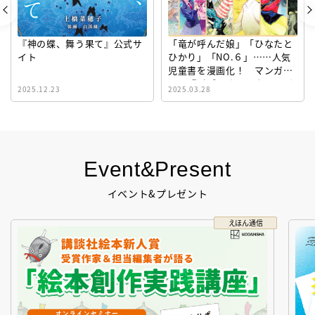
『神の蝶、舞う果て』公式サ
「竜が呼んだ娘」「ひなたと
イト
ひかり」「NO.６」……人気
児童書を漫画化！ マンガサ
イト『ビブリオシリウス』誕
2025.12.23
2025.03.28
生！
Event&Present
イベント&プレゼント
えほん通信