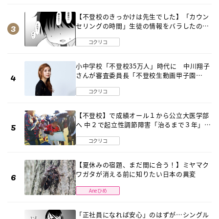
【不登校のきっかけは先生でした】「カウン
セリングの時間」生徒の情報をバラしたの
は…《第２話》
コクリコ
小中学校「不登校35万人」時代に 中川翔子
さんが審査委員長「不登校生動画甲子園
2026」が開催
コクリコ
【不登校】で成績オール１から公立大医学部
へ 中２で起立性調節障害「治るまで３年」の
診断 そのとき母は
コクリコ
【夏休みの宿題、まだ間に合う！】ミヤマク
ワガタが消える前に知りたい日本の異変
Aneひめ
「正社員になれば安心」のはずが…シングル