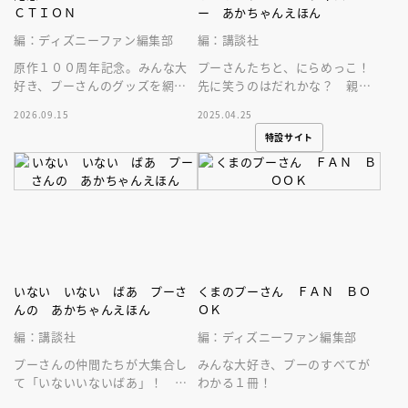
ＣＴＩＯＮ
ー あかちゃんえほん
編：ディズニーファン編集部
編：講談社
原作１００周年記念。みんな大
プーさんたちと、にらめっこ！
好き、プーさんのグッズを網羅
先に笑うのはだれかな？ 親子
した１冊！
のコミュニケーションを促す、
2026.09.15
2025.04.25
ミラー付きのしかけあかちゃん
特設サイト
えほんです！
いない いない ばあ プーさ
くまのプーさん ＦＡＮ ＢＯ
んの あかちゃんえほん
ＯＫ
編：講談社
編：ディズニーファン編集部
プーさんの仲間たちが大集合し
みんな大好き、プーのすべてが
て「いないいないばあ」！ 何
わかる１冊！
度も読み返したくなる、０歳か