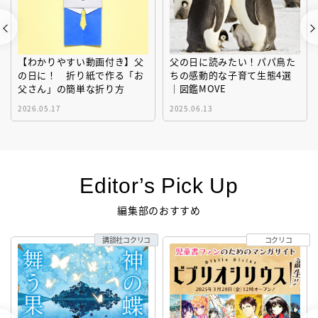
【わかりやすい動画付き】父
父の日に読みたい！パパ鳥た
の日に！ 折り紙で作る「お
ちの感動的な子育て生態4選
父さん」の簡単な折り方
｜図鑑MOVE
2026.05.17
2025.06.13
Editor’s Pick Up
編集部のおすすめ
講談社コクリコ
コクリコ