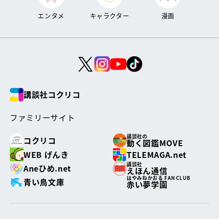
エンタメ
キャラクター
漫画
講談社コクリコ
ファミリーサイト
講談社の
コクリコ
動く図鑑MOVE
WEB げんき
TELEMAGA.net
講談社
Aneひめ.net
えほん通信
はやみねかおる FAN CLUB
青い鳥文庫
赤い夢学園