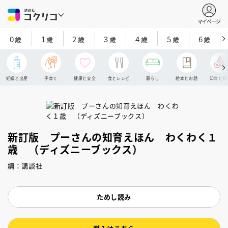
マイページ
0
1
2
3
4
5
6
歳
歳
歳
歳
歳
歳
歳
妊娠と出産
子育て
健康と安全
食とレシピ
暮らし
絵本とお話
知育と探
新訂版 プーさんの知育えほん わくわく１
歳 （ディズニーブックス）
編：講談社
ためし読み