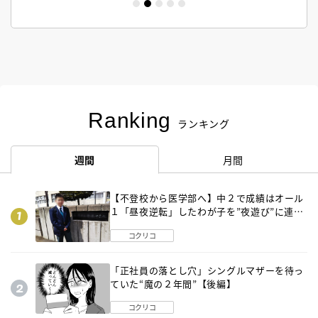
Ranking
ランキング
週間
月間
【不登校から医学部へ】中２で成績はオール
１「昼夜逆転」したわが子を”夜遊び”に連れ
出した母の気づき
コクリコ
「正社員の落とし穴」シングルマザーを待っ
ていた“魔の２年間”【後編】
コクリコ