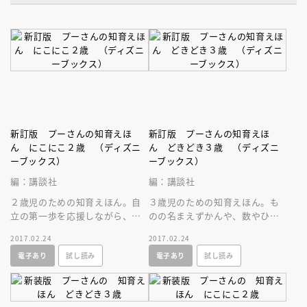
新訂版 プーさんの知育えほ
新訂版 プーさんの知育えほ
ん にこにこ２歳 （ディズニ
ん どきどき３歳 （ディズニ
ーブックス）
ーブックス）
編：講談社
編：講談社
２歳児のための知育えほん。自
３歳児のための知育えほん。も
立の第一歩を応援しながら、お
のの名まえずかんや、数やひら
子さんの「これなあに？」に答
がなの学習要素も。さまざま分
2017.02.24
2017.02.24
えます。成長がめざましい時期
野に関心を示す時期に合わせた
電子あり
試し読み
電子あり
試し読み
にぴったり！
幅広い内容！