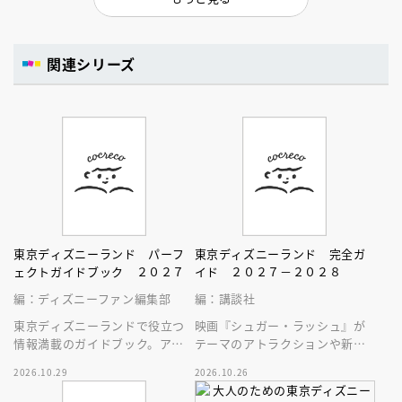
関連シリーズ
東京ディズニーランド パーフ
東京ディズニーランド 完全ガ
ェクトガイドブック ２０２７
イド ２０２７－２０２８
編：ディズニーファン編集部
編：講談社
東京ディズニーランドで役立つ
映画『シュガー・ラッシュ』が
情報満載のガイドブック。アト
テーマのアトラクションや新生
ラクション、ショー、レストラ
スペース・マウンテンはじめ、
2026.10.29
2026.10.26
ン、グッズまでが１冊に！
東京ディズニーランドの最新情
報をお届け！