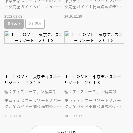
東京ディズニーリゾートの２パ
東京ディズニーリゾート２パー
ーク完全ガイド＆注目ニュース
ク完全ガイド＋情報満載のディ
☆ ２つのお役立ち情報が１冊
ズ二―マガジン☆ ２つがひと
2022.03.08
2019.12.20
になったディズニー女子必見ガ
つになった、ディズニー女子必
電子あり
試し読み
イドブック！
見ガイド誕生
Ｉ ＬＯＶＥ 東京ディズニー
Ｉ ＬＯＶＥ 東京ディズニー
リゾート ２０１９
リゾート ２０１８
編：ディズニーファン編集部
編：ディズニーファン編集部
東京ディズニーリゾート２パー
東京ディズニーリゾート２パー
ク完全ガイド＋情報満載のディ
ク完全ガイド＋情報満載のディ
ズ二―マガジン☆ ２つがひと
ズ二―マガジン☆ ２つがひと
2018.12.10
2017.12.12
つになった、ディズニー女子必
つになった、ディズニー女子必
見ガイド誕生
見ガイド誕生
もっと見る