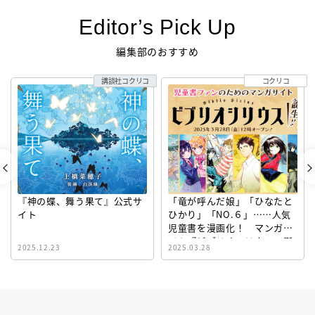
Editor’s Pick Up
編集部のおすすめ
講談社コクリコ
コクリコ
『神の蝶、舞う果て』公式サ
「竜が呼んだ娘」「ひなたと
イト
ひかり」「NO.６」……人気
児童書を漫画化！ マンガサ
イト『ビブリオシリウス』誕
2025.12.23
2025.03.28
生！