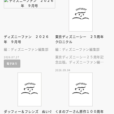
ディズニーファン ２０２６
東京ディズニーシー ２５周年
年 ９月号
クロニクル
編：ディズニーファン編集部
編：ディズニーファン編集部
東京ディズニーシー２５周年記
2026.07.27
念出版。ディズニーファン編集
電子あり
部の独自取材と秘蔵写真で構成
2026.09.04
したパークファン必見の２５年
史！
ダッフィー＆フレンズ ぬいぐ
くまのプーさん原作１００周年