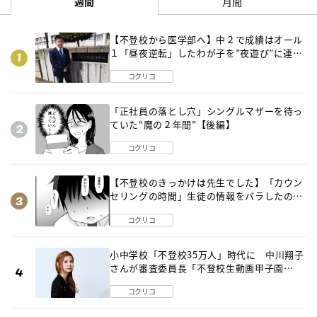
週間
月間
【不登校から医学部へ】中２で成績はオール
１「昼夜逆転」したわが子を”夜遊び”に連れ
出した母の気づき
コクリコ
「正社員の落とし穴」シングルマザーを待っ
ていた“魔の２年間”【後編】
コクリコ
【不登校のきっかけは先生でした】「カウン
セリングの時間」生徒の情報をバラしたの
は…《第２話》
コクリコ
小中学校「不登校35万人」時代に 中川翔子
さんが審査委員長「不登校生動画甲子園
2026」が開催
コクリコ