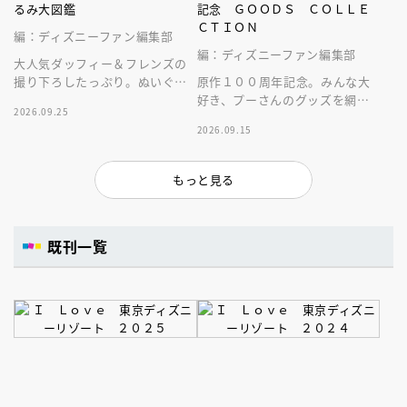
るみ大図鑑
記念 ＧＯＯＤＳ ＣＯＬＬＥ
ＣＴＩＯＮ
編：ディズニーファン編集部
編：ディズニーファン編集部
大人気ダッフィー＆フレンズの
撮り下ろしたっぷり。ぬいぐる
原作１００周年記念。みんな大
みにとことん癒やされる１冊。
好き、プーさんのグッズを網羅
2026.09.25
した１冊！
2026.09.15
もっと見る
既刊一覧