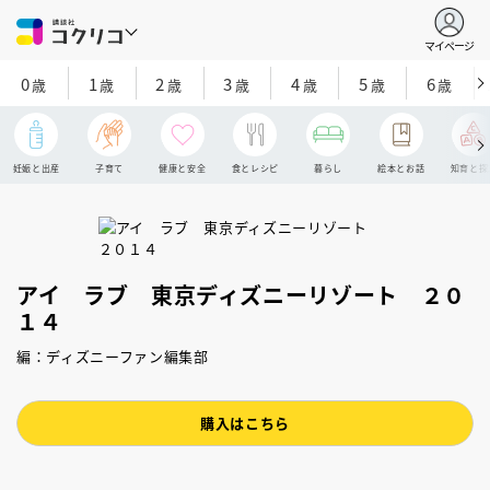
マイページ
0
1
2
3
4
5
6
歳
歳
歳
歳
歳
歳
歳
妊娠と出産
子育て
健康と安全
食とレシピ
暮らし
絵本とお話
知育と探
アイ ラブ 東京ディズニーリゾート ２０
１４
編：ディズニーファン編集部
購入はこちら