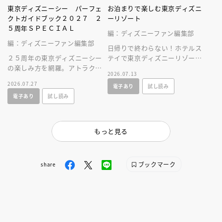
東京ディズニーシー パーフェ
お泊まりで楽しむ東京ディズニ
クトガイドブック２０２７ ２
ーリゾート
５周年ＳＰＥＣＩＡＬ
編：ディズニーファン編集部
編：ディズニーファン編集部
日帰りで終わらない！ホテルス
２５周年の東京ディズニーシー
テイで東京ディズニーリゾート
の楽しみ方を網羅。アトラクシ
をとことん楽しむ情報満載の一
2026.07.13
ョンやショー、レストラン、シ
冊が新登場！
2026.07.27
電子あり
試し読み
ョップ情報に加え、使いやすい
電子あり
試し読み
マップつき！
もっと見る
ブックマーク
share