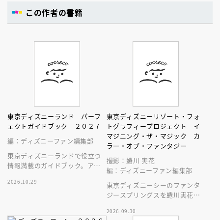
この作者の書籍
東京ディズニーランド パーフ
東京ディズニーリゾート・フォ
ェクトガイドブック ２０２７
トグラフィープロジェクト イ
マジニング・ザ・マジック カ
編：ディズニーファン編集部
ラー・オブ・ファンタジー
東京ディズニーランドで役立つ
撮影：蜷川 実花
情報満載のガイドブック。アト
編：ディズニーファン編集部
ラクション、ショー、レストラ
2026.10.29
ン、グッズまでが１冊に！
東京ディズニーシーのファンタ
ジースプリングスを蜷川実花が
撮る
2026.09.30