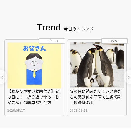
Trend
今日のトレンド
コクリコ
コクリコ
【わかりやすい動画付き】父
父の日に読みたい！パパ鳥た
の日に！ 折り紙で作る「お
ちの感動的な子育て生態4選
父さん」の簡単な折り方
｜図鑑MOVE
2026.05.17
2025.06.13