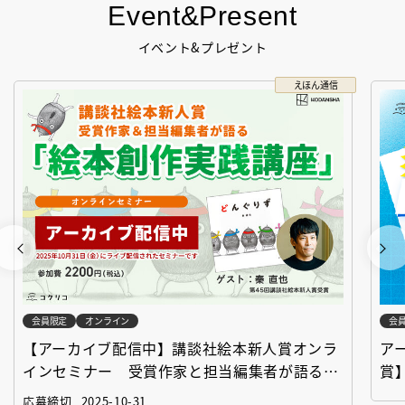
Event&Present
イベント&プレゼント
えほん通信
会員限定
オンライン
会
【アーカイブ配信中】講談社絵本新人賞オンラ
ア
インセミナー 受賞作家と担当編集者が語る
賞
「絵本創作実践講座」
作
応募締切
2025-10-31