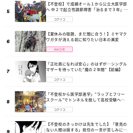
【不登校】で成績オール１から公立大医学部
へ 中２で起立性調節障害「治るまで３年」の
診断 そのとき母は
コクリコ
【夏休みの宿題、まだ間に合う！】ミヤマク
ワガタが消える前に知りたい日本の異変
Aneひめ
「正社員になれば安心」のはずが…シングル
マザーを待っていた“魔の２年間”【前編】
コクリコ
「不登校から医学部進学」“ラップとフリー
スクール”でトンネルを脱して高校受験へ
〔元野球少年の実話〕
コクリコ
【不登校のきっかけは先生でした】「意見の
ない人間は損する」担任の一言が苦しみに…