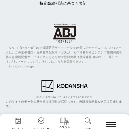
特定商取引法に基づく表記
コクリコ［cocreco］は正規版配信サイトマークを取得したサービスです。
ABJマー
クは、この電子書店・電子書籍配信サービスが、著作権者からコンテンツ使用許諾を
得た正規版配信サービスであることを示す登録商標（登録番号 第6091713号）で
す。ABJマークについて、詳しくはこちらを御覧ください。
https://aebs.or.jp/
© KODANSHA Ltd. All rights reserved.
このサイトのデータの著作権は講談社が保有します。無断複製転載放送等は禁止しま
す。
イベント