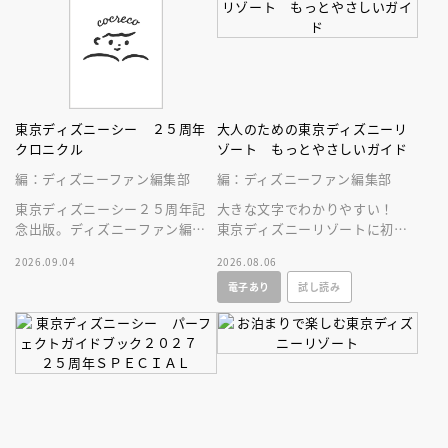
東京ディズニーシー ２５周年
大人のための東京ディズニーリ
クロニクル
ゾート もっとやさしいガイド
編：ディズニーファン編集部
編：ディズニーファン編集部
東京ディズニーシー２５周年記
大きな文字でわかりやすい！
念出版。ディズニーファン編集
東京ディズニーリゾートに初め
部の独自取材と秘蔵写真で構成
ていく人、またはお久しぶりの
2026.09.04
2026.08.06
したパークファン必見の２５年
人へ贈る、やさしいガイドブッ
電子あり
試し読み
史！
ク。