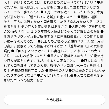
人！ 逃げ切るためには、どれほどのスピードで走ればよい!? ●逃
げたいが、巨人は速い。ここはもう開き直って立ち向かうしかな
い！ でも、勝てるの!? ●１対１では惨敗！ だったらもう、卑劣
な知恵を絞って「種としての絶滅」を企てよう！ ●最後の選択
肢！ 巨人には勝てないと開き直り、ただ「食われない方法」だけ
を考える！ その巨人対策に効果はあるか？ ●人間の居住区を囲む高
さ50ｍの「壁」。１００年前の人類はどうやって建設したのか!? ●
ミカサやリヴァイ兵長が駆使する「立体機動装置」。その能力と使
い勝手を考えてみた！ ●兵士たちが振るう超硬質スチール製「片刃
刀身」。武器としての性能はどれほどか!? 『進撃の巨人』の素朴な
疑問 ●「巨人」というけど、もし実在したら、どれくらいの大き
さ!? しみじみ想像しよう！ ●巨人に知能はあるのか？ 知能を持
つ巨人が増えてきているが、すると大変なことに！ ●巨人に食べら
れて人口を減らしてきた人類。戦慄の「人口減少ペース」を直視す
る！ 進撃の空想科学コラム ●信号弾のナゾ●妙に顔のデカい巨人が
いたりするのはなぜ？●がんばれリヴァイ兵長●大岩で壁の穴をふ
さいだエレンの怪力！ほか
ためし読み