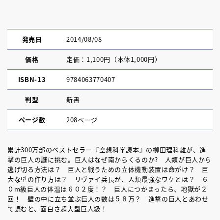
発売日
2014/08/08
価格
定価：1,100円（本体1,000円）
ISBN-13
9784063770407
判型
新書
ページ数
208ページ
累計300万部のベストセラー『空想科学読本』の柳田理科雄が、進
撃の巨人の謎に挑む。巨人はなぜ南からくるのか? 人類が巨人から
逃げ切る方法は？ 巨人と戦うための立体機動装置は命がけ？ 巨
大な壁の作り方は？ リヴァイ兵長が、人類最強なワケとは？ ６
０m級巨人の体温は６０２度！？ 巨人につかまったら、地獄が２
回！ 壁の中に立ち並ぶ巨人の数は５８万？ 進撃の巨人とあわせ
て読むと、面白さ超大型巨人級！