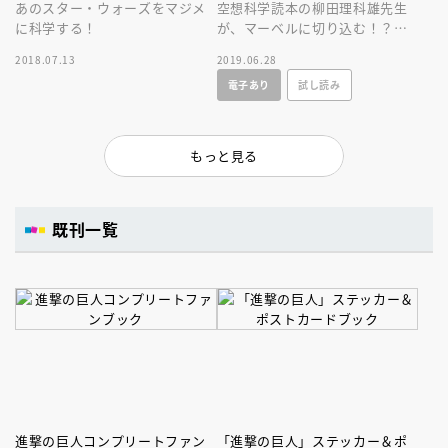
あのスター・ウォーズをマジメ
空想科学読本の柳田理科雄先生
に科学する！
が、マーベルに切り込む！？
ヒーローのパワーが、ついに地
2018.07.13
2019.06.28
球科学によって数値化され
電子あり
試し読み
る……！？
もっと見る
既刊一覧
進撃の巨人コンプリートファン
「進撃の巨人」ステッカー＆ポ