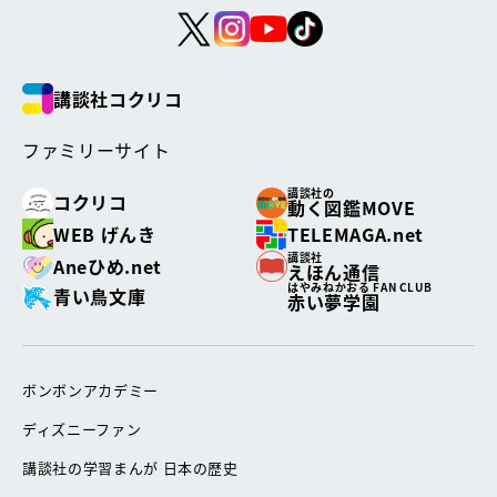
講談社コクリコ
ファミリーサイト
講談社の
コクリコ
動く図鑑MOVE
WEB げんき
TELEMAGA.net
講談社
Aneひめ.net
えほん通信
はやみねかおる FAN CLUB
青い鳥文庫
赤い夢学園
ボンボンアカデミー
ディズニーファン
講談社の学習まんが 日本の歴史