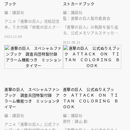
ブック
ストカードブック
編：講談社
編：講談社
監：進撃の巨人製作委員会
アニメ「進撃の巨人」完結記念
本。５大付録「終尾の巨人クラ
『進撃の巨人』の軌跡を振り返
フト」「ジグソーパズル」「ク
る、公式メモリアルステッカー
2023.11.08
リアカード」「ポスター」「シ
＆ポストカードブック。Ｓｅａ
2021.08.23
ール」付き！
ｓｏｎ１～３のアニメイラスト
を使用。
進撃の巨人 スペシャルファン
進撃の巨人 公式ぬりえブッ
ブック 調査兵団特製付録 ア
ク ＡＴＴＡＣＫ ＯＮ ＴＩ
ラーム機能つき ミッションタ
ＴＡＮ ＣＯＬＯＲＩＮＧ Ｂ
イマー
ＯＯＫ
編：講談社
編：講談社
原作：諌山 創
アニメ「進撃の巨人」公式ファ
ンブック！特別付録は大人気声
「進撃の巨人」の公式ぬりえ！