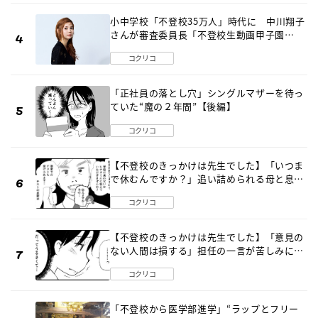
小中学校「不登校35万人」時代に 中川翔子
さんが審査委員長「不登校生動画甲子園
2026」が開催
コクリコ
「正社員の落とし穴」シングルマザーを待っ
ていた“魔の２年間”【後編】
コクリコ
【不登校のきっかけは先生でした】「いつま
で休むんですか？」追い詰められる母と息子
《第６話》
コクリコ
【不登校のきっかけは先生でした】「意見の
ない人間は損する」担任の一言が苦しみに…
《第１話》
コクリコ
「不登校から医学部進学」“ラップとフリー