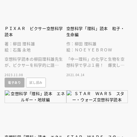
ＰＩＸＡＲ ピクサー空想科学
空想科学「理科」読本 粒子・
読本
生命編
著：柳田 理科雄
作：柳田 理科雄
絵：石蕗 永地
絵：ＮＯＥＹＥＢＲＯＷ
空想科学読本の柳田理科雄先生
「中一理科」の化学と生物を空
が、ピクサーを科学的に語
想科学で学ぶ１冊！ 爆笑しな
る！！ 想像力で生み出された
がら理科への興味がわき、理科
2023.11.08
2021.04.14
世界は、緻密な科学的根拠があ
の基礎が身につく！
電子あり
試し読み
った！？
空想科学「理科」読本 エネル
ＳＴＡＲ ＷＡＲＳ スター・