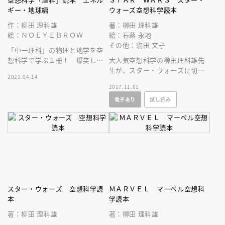
ギー・地球編
ウォーズ空想科学読本
作：柳田 理科雄
著：柳田 理科雄
絵：ＮＯＥＹＥＢＲＯＷ
絵：石蕗 永地
その他：駒田 文子
「中一理科」の物理と地学を空
想科学で学ぶ１冊！ 爆笑しな
大人気空想科学の柳田理科雄先
がら理科への興味がわき、理科
生が、スター・ウォーズに切り
2021.04.14
の基礎が身につく！
込む！？ フォースの真実が、
2017.11.01
ついに地球科学によって解明さ
電子あり
試し読み
れる……！？
スター・ウォーズ 空想科学読
ＭＡＲＶＥＬ マーベル空想科
本
学読本
著：柳田 理科雄
著：柳田 理科雄