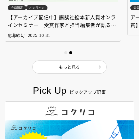
会員限定
オンライン
会
【アーカイブ配信中】講談社絵本新人賞オンラ
ア
インセミナー 受賞作家と担当編集者が語る
賞
「絵本創作実践講座」
作
応募締切
2025-10-31
もっと見る
Pick Up
ピックアップ記事