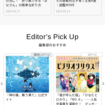
の日に！ 折り紙で作る「お
ちの感動的な子育て生態4選
父さん」の簡単な折り方
｜図鑑MOVE
2026.05.17
2025.06.13
Editor’s Pick Up
編集部のおすすめ
講談社コクリコ
コクリコ
『神の蝶、舞う果て』公式サ
「竜が呼んだ娘」「ひなたと
イト
ひかり」「NO.６」……人気
児童書を漫画化！ マンガサ