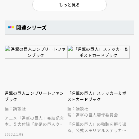
もっと見る
関連シリーズ
進撃の巨人コンプリートファン
「進撃の巨人」ステッカー＆ポ
ブック
ストカードブック
編：講談社
編：講談社
監：進撃の巨人製作委員会
アニメ「進撃の巨人」完結記念
本。５大付録「終尾の巨人クラ
『進撃の巨人』の軌跡を振り返
フト」「ジグソーパズル」「ク
る、公式メモリアルステッカー
2023.11.08
リアカード」「ポスター」「シ
＆ポストカードブック。Ｓｅａ