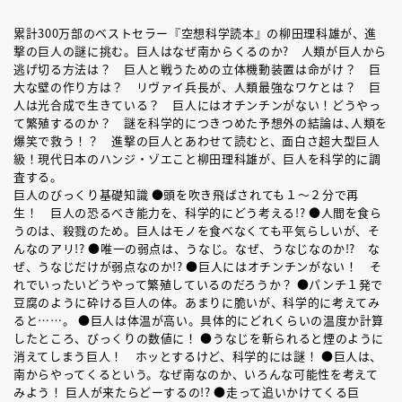
累計300万部のベストセラー『空想科学読本』の柳田理科雄が、進
撃の巨人の謎に挑む。巨人はなぜ南からくるのか? 人類が巨人から
逃げ切る方法は？ 巨人と戦うための立体機動装置は命がけ？ 巨
大な壁の作り方は？ リヴァイ兵長が、人類最強なワケとは？ 巨
人は光合成で生きている？ 巨人にはオチンチンがない！どうやっ
て繁殖するのか？ 謎を科学的につきつめた予想外の結論は､人類を
爆笑で救う！？ 進撃の巨人とあわせて読むと、面白さ超大型巨人
級！現代日本のハンジ・ゾエこと柳田理科雄が、巨人を科学的に調
査する。
巨人のびっくり基礎知識 ●頭を吹き飛ばされても１～２分で再
生！ 巨人の恐るべき能力を、科学的にどう考える!? ●人間を食ら
うのは、殺戮のため。巨人はモノを食べなくても平気らしいが、そ
んなのアリ!? ●唯一の弱点は、うなじ。なぜ、うなじなのか!? な
ぜ、うなじだけが弱点なのか!? ●巨人にはオチンチンがない！ そ
れでいったいどうやって繁殖しているのだろうか？ ●パンチ１発で
豆腐のように砕ける巨人の体。あまりに脆いが、科学的に考えてみ
ると……。 ●巨人は体温が高い。具体的にどれくらいの温度か計算
したところ、びっくりの数値に！ ●うなじを斬られると煙のように
消えてしまう巨人！ ホッとするけど、科学的には謎！ ●巨人は、
南からやってくるという。なぜ南なのか、いろんな可能性を考えて
みよう！ 巨人が来たらどーするの!? ●走って追いかけてくる巨