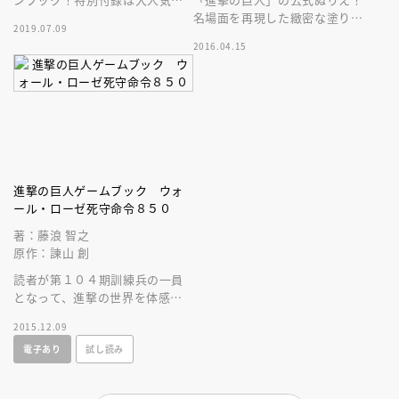
優、梶裕貴（エレン）と神谷浩
名場面を再現した緻密な塗り絵
2019.07.09
史（リヴァイ）の名言入りボイ
を目の前にし、進撃ファンなら
2016.04.15
スタイマー！
塗らずにいられない！？
進撃の巨人ゲームブック ウォ
ール・ローゼ死守命令８５０
著：藤浪 智之
原作：諫山 創
読者が第１０４期訓練兵の一員
となって、進撃の世界を体感す
るゲームブック。エレンやミカ
2015.12.09
サ、リヴァイとともに巨人に立
電子あり
試し読み
ち向かえ！