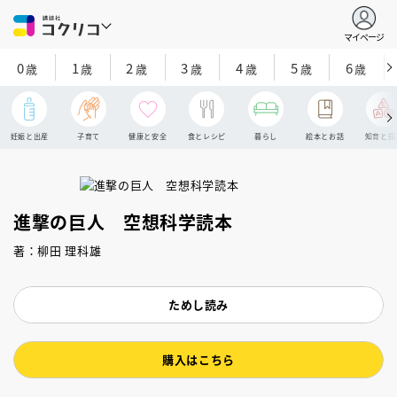
マイページ
0
1
2
3
4
5
6
歳
歳
歳
歳
歳
歳
歳
妊娠と出産
子育て
健康と安全
食とレシピ
暮らし
絵本とお話
知育と探
進撃の巨人 空想科学読本
著：柳田 理科雄
ためし読み
購入はこちら