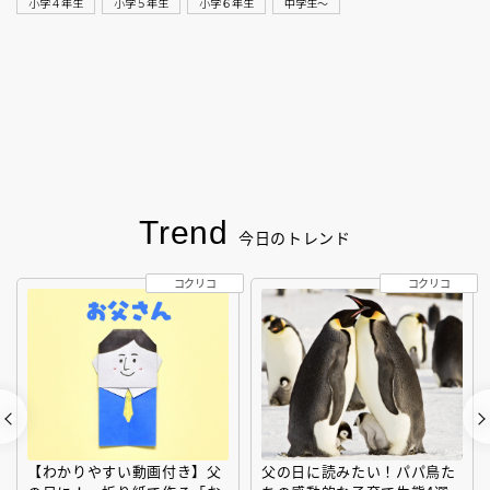
小学４年生
小学５年生
小学６年生
中学生〜
Trend
今日のトレンド
コクリコ
コクリコ
【わかりやすい動画付き】父
父の日に読みたい！パパ鳥た