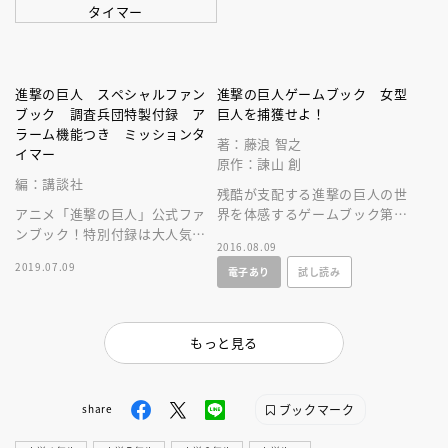
進撃の巨人 スペシャルファン
進撃の巨人ゲームブック 女型
ブック 調査兵団特製付録 ア
巨人を捕獲せよ！
ラーム機能つき ミッションタ
著：藤浪 智之
イマー
原作：諫山 創
編：講談社
残酷が支配する進撃の巨人の世
アニメ「進撃の巨人」公式ファ
界を体感するゲームブック第２
ンブック！特別付録は大人気声
弾。さあ、リヴァイやエレン、
2016.08.09
優、梶裕貴（エレン）と神谷浩
ハンジとともに、巨人に立ち向
2019.07.09
電子あり
試し読み
史（リヴァイ）の名言入りボイ
かえ！
スタイマー！
もっと見る
ブックマーク
share