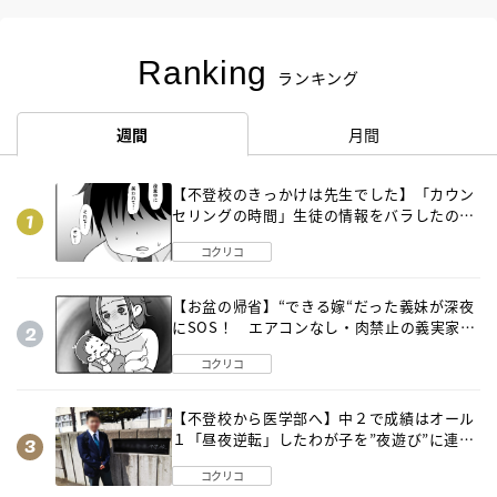
Ranking
ランキング
週間
月間
【不登校のきっかけは先生でした】「カウン
セリングの時間」生徒の情報をバラしたの
は…《第２話》
コクリコ
【お盆の帰省】“できる嫁“だった義妹が深夜
にSOS！ エアコンなし・肉禁止の義実家ル
ールに変化が…〈後編〉
コクリコ
【不登校から医学部へ】中２で成績はオール
１「昼夜逆転」したわが子を”夜遊び”に連れ
出した母の気づき
コクリコ