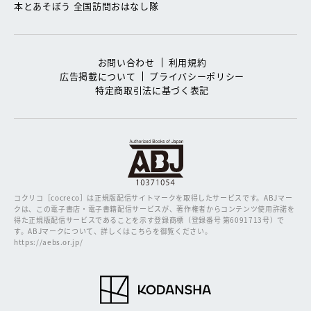
本とあそぼう 全国訪問おはなし隊
お問い合わせ
利用規約
広告掲載について
プライバシーポリシー
特定商取引法に基づく表記
コクリコ［cocreco］は正規版配信サイトマークを取得したサービスです。
ABJマー
クは、この電子書店・電子書籍配信サービスが、著作権者からコンテンツ使用許諾を
得た正規版配信サービスであることを示す登録商標（登録番号 第6091713号）で
す。ABJマークについて、詳しくはこちらを御覧ください。
https://aebs.or.jp/