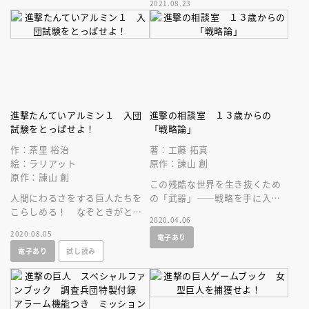
2021.08.23
ール」付き！
ｓｏｎ１～３のアニメイラスト
を使用。
進撃たんていアルミン１ 入団
進撃の相談室 １３歳からの
試験をとっぱせよ！
「戦略論」
作：茶里 裕治
著：工藤 拓真
絵：ラリアット
原作：諫山 創
原作：諫山 創
この残酷な世界を生き抜くため
人間にわるさをする巨人たちを
の「武器」――戦略を手に入れ
こらしめる！ なぞときがとく
ろ！悩みとの戦い方を「進撃の
2020.04.06
いなアルミンは、ぶじに「進撃
巨人」に学ぶサバイバルブッ
2020.08.05
電子あり
たんてい団」に入団できるので
ク。
電子あり
試し読み
しょうか？