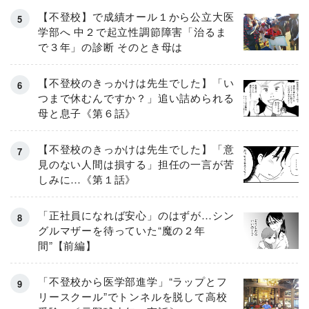
【不登校】で成績オール１から公立大医
学部へ 中２で起立性調節障害「治るま
で３年」の診断 そのとき母は
【不登校のきっかけは先生でした】「い
つまで休むんですか？」追い詰められる
母と息子《第６話》
【不登校のきっかけは先生でした】「意
見のない人間は損する」担任の一言が苦
しみに…《第１話》
「正社員になれば安心」のはずが…シン
グルマザーを待っていた“魔の２年
間”【前編】
「不登校から医学部進学」“ラップとフ
リースクール”でトンネルを脱して高校