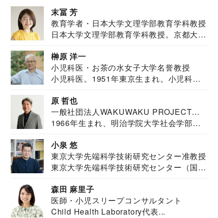
末冨 芳
教育学者・日本大学文理学部教育学科教授
日本大学文理学部教育学科教授。京都大学
教育学部卒業...
榊原 洋一
小児科医・お茶の水女子大学名誉教授
小児科医。1951年東京生まれ。小児科
医。東京大学...
原 哲也
一般社団法人WAKUWAKU PROJECT
1966年生まれ、明治学院大学社会学部福
JAPAN代表・言語聴覚士・社会福祉士
祉学科卒業...
小泉 悠
東京大学先端科学技術研究センター准教授
東京大学先端科学技術研究センター（国際
安全保障構想...
森田 麻里子
医師・小児スリープコンサルタント
Child Health Laboratory代表...