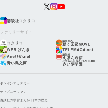
講談社コクリコ
ファミリーサイト
講談社の
コクリコ
動く図鑑MOVE
WEB げんき
TELEMAGA.net
講談社
Aneひめ.net
えほん通信
はやみねかおる FAN CLUB
青い鳥文庫
赤い夢学園
ボンボンアカデミー
ディズニーファン
講談社の学習まんが 日本の歴史