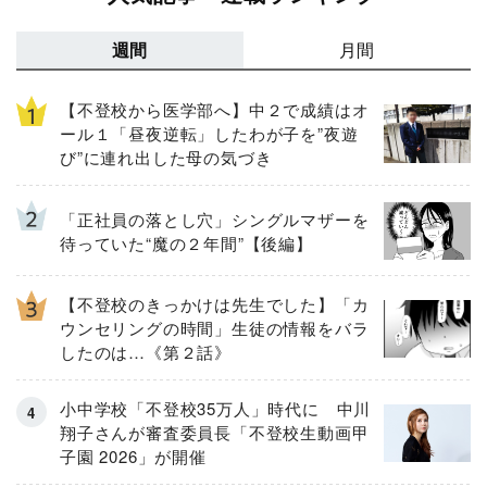
週間
月間
【不登校から医学部へ】中２で成績はオ
ール１「昼夜逆転」したわが子を”夜遊
び”に連れ出した母の気づき
「正社員の落とし穴」シングルマザーを
待っていた“魔の２年間”【後編】
【不登校のきっかけは先生でした】「カ
ウンセリングの時間」生徒の情報をバラ
したのは…《第２話》
小中学校「不登校35万人」時代に 中川
翔子さんが審査委員長「不登校生動画甲
子園 2026」が開催