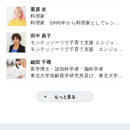
栗原 友
料理家
料理家 2005年から料理家としてレシピ
を紹介。東...
田中 昌子
モンテッソーリで子育て支援 エンジェル
モンテッソーリで子育て支援 エンジェル
ズハウス研究所所長
ズハウス研究...
細田 千尋
医学博士・認知科学者・脳科学者
東北大学加齢医学研究所及び、東北大学大
学院情報科学...
もっと見る