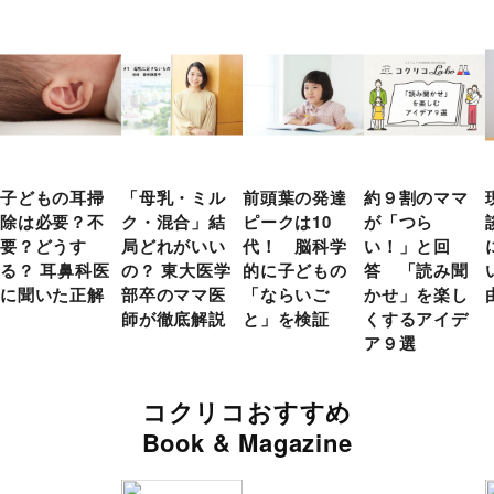
子どもの耳掃
「母乳・ミル
前頭葉の発達
約９割のママ
除は必要？不
ク・混合」結
ピークは10
が「つら
要？どうす
局どれがいい
代！ 脳科学
い！」と回
る？ 耳鼻科医
の？ 東大医学
的に子どもの
答 「読み聞
に聞いた正解
部卒のママ医
「ならいご
かせ」を楽し
師が徹底解説
と」を検証
くするアイデ
ア９選
コクリコおすすめ
Book & Magazine