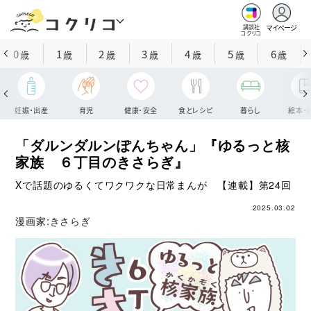
マイページ
講談社
コクリコ
0
1
2
3
4
5
6
歳
歳
歳
歳
歳
歳
歳
妊娠・出産
育児
健康・安全
食とレシピ
暮らし
絵本・
「ダルンダルンぽんちゃん」『ゆるっと核
家族 ６丁目のきさらぎ』
Xで話題のゆるくてワクワクな日常まんが 【連載】第24回
2025.03.02
漫画家:
きさらぎ