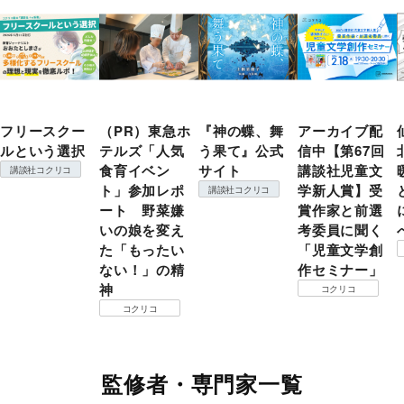
フリースクー
（PR）東急ホ
『神の蝶、舞
アーカイブ配
ルという選択
テルズ「人気
う果て』公式
信中【第67回
食育イベン
サイト
講談社児童文
講談社コクリコ
ト」参加レポ
学新人賞】受
講談社コクリコ
ート 野菜嫌
賞作家と前選
いの娘を変え
考委員に聞く
た「もったい
「児童文学創
ない！」の精
作セミナー」
神
コクリコ
コクリコ
監修者・専門家一覧