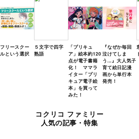
フリースクー
５文字で四字
「プリキュ
『なぜか毎回
ルという選択
熟語
ア」絵本約120
泣けてしま
点が電子書籍
う...』大人気子
化！ ママラ
育て絵日記漫
イター「プリ
画から単行本
キュア電子絵
発売！
本」を買って
みた！
コクリコ ファミリー
人気の記事・特集