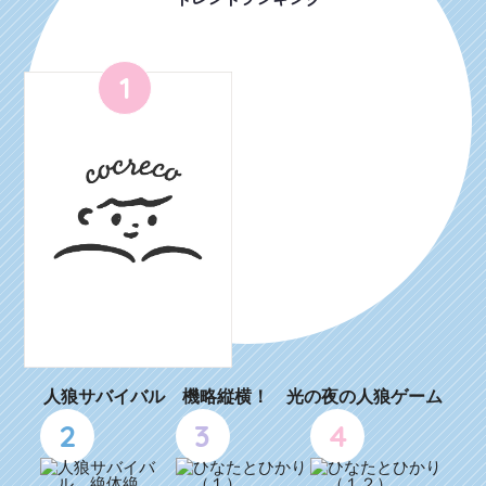
1
人狼サバイバル 機略縦横！ 光の夜の人狼ゲーム
2
3
4