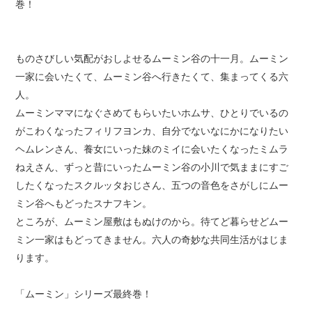
巻！
ものさびしい気配がおしよせるムーミン谷の十一月。ムーミン
一家に会いたくて、ムーミン谷へ行きたくて、集まってくる六
人。
ムーミンママになぐさめてもらいたいホムサ、ひとりでいるの
がこわくなったフィリフヨンカ、自分でないなにかになりたい
ヘムレンさん、養女にいった妹のミイに会いたくなったミムラ
ねえさん、ずっと昔にいったムーミン谷の小川で気ままにすご
したくなったスクルッタおじさん、五つの音色をさがしにムー
ミン谷へもどったスナフキン。
ところが、ムーミン屋敷はもぬけのから。待てど暮らせどムー
ミン一家はもどってきません。六人の奇妙な共同生活がはじま
ります。
「ムーミン」シリーズ最終巻！