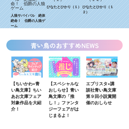
ひなたとひかり（１）
ひなたとひかり（１
２）
人狼サバイバル 絶体
絶命！ 伯爵の人狼ゲ
ーム
青い鳥のおすすめNEWS
ウ
【ちいかわ×青
【スペシャルな
エブリスタ×講
【
い鳥文庫】ちい
おしらせ】青い
談社青い鳥文庫
女
あお文庫フェア
鳥文庫の「推
第９回小説賞開
る
対象作品を大紹
し！」ファンタ
催のおしらせ
ミ
介！
ジーフェアがは
じまるよ！