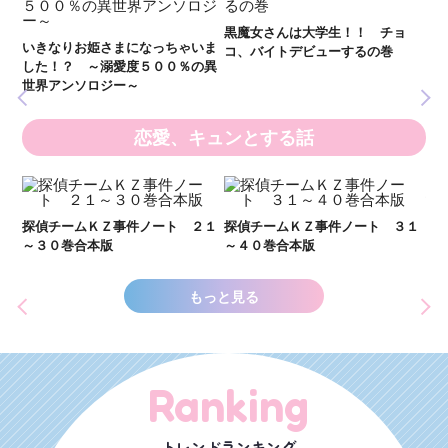
全
新 妖界ナビ・ルナ１～１１ 全
黒魔女さんは大学生！！ チョ
１１巻合本版
いま
コ、バイトデビューするの巻
の異
恋愛、キュンとする話
い
し
２１
探偵チームＫＺ事件ノート ３１
探偵チームＫＺ事件ノート １１
世
～４０巻合本版
～２０巻合本版
もっと見る
Ranking
トレンドランキング