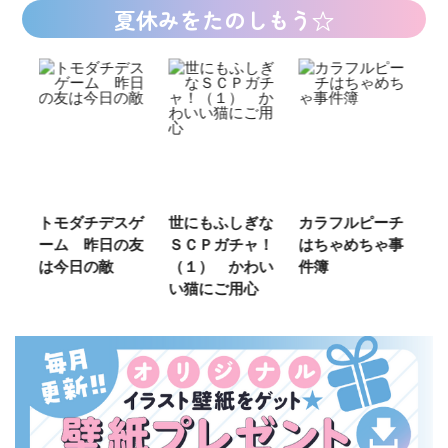
夏休みをたのしもう☆
ご
トモダチデスゲ
世にもふしぎな
カラフルピーチ
長
ーム 昨日の友
ＳＣＰガチャ！
はちゃめちゃ事
部
は今日の敵
（１） かわい
件簿
い猫にご用心