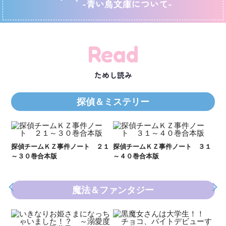
-青い鳥文庫について-
Read
ためし読み
探偵＆ミステリー
Ｋ
数
２１
探偵チームＫＺ事件ノート ３１
探偵チームＫＺ事件ノート １１
～４０巻合本版
～２０巻合本版
魔法＆ファンタジー
妖