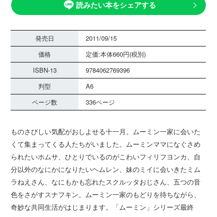
読みたい本をシェアする
発売日
2011/09/15
価格
定価:本体660円(税別)
ISBN-13
9784062769396
判型
A6
ページ数
336ページ
ものさびしい気配がおしよせる十一月。ムーミン一家に会いた
くて集まってくる人たちがいました。ムーミンママになぐさめ
られたいホムサ、ひとりでいるのがこわいフィリフヨンカ、自
分以外のなにかになりたいヘムレン、妹のミイに会いきたミム
ラねえさん、なにもかも忘れたスクルッタおじさん、五つの音
色をさがすスナフキン。ムーミン一家のもどりを待ちながら、
奇妙な共同生活がはじまります。「ムーミン」シリーズ最終