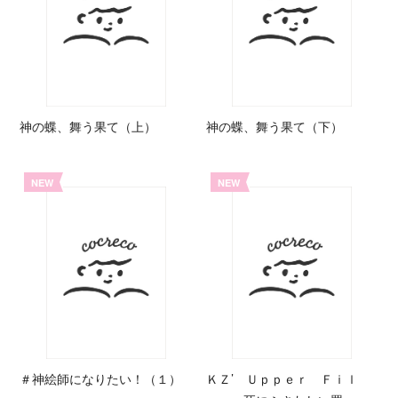
神の蝶、舞う果て（上）
神の蝶、舞う果て（下）
NEW
NEW
＃神絵師になりたい！（１）
ＫＺ’ Ｕｐｐｅｒ Ｆｉｌ