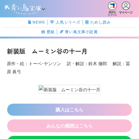
マイページ
講談社
コクリコ
NEWS
人気シリーズ
ためし読み
壁紙
青い鳥文庫小説賞
新装版 ムーミン谷の十一月
原作・絵：トーベ･ヤンソン 訳・解説：鈴木 徹郎 解説：冨
原 眞弓
購入はこちら
みんなの感想はこちら