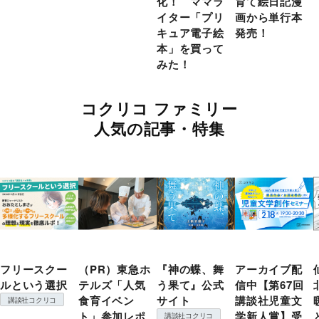
化！ ママラ
育て絵日記漫
イター「プリ
画から単行本
キュア電子絵
発売！
本」を買って
みた！
コクリコ ファミリー
人気の記事・特集
フリースクー
（PR）東急ホ
『神の蝶、舞
アーカイブ配
ルという選択
テルズ「人気
う果て』公式
信中【第67回
食育イベン
サイト
講談社児童文
講談社コクリコ
ト」参加レポ
学新人賞】受
講談社コクリコ