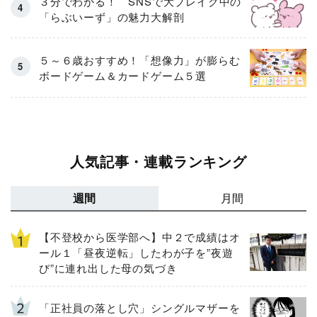
３分でわかる！ SNSで大ブレイク中の
「らぶいーず」の魅力大解剖
５～６歳おすすめ！「想像力」が膨らむ
ボードゲーム＆カードゲーム５選
人気記事・連載ランキング
週間
月間
【不登校から医学部へ】中２で成績はオ
ール１「昼夜逆転」したわが子を”夜遊
び”に連れ出した母の気づき
「正社員の落とし穴」シングルマザーを