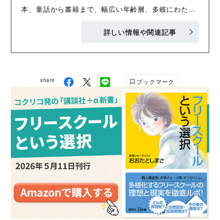
本、童話から書籍まで、幅広い年齢層、多岐にわたる
内容で、「おもしろくてタメになる」書籍を刊行中！
詳しい情報や関連記事
Twitter :@Kodansha_jidou YA! Entertainmentの
Twitter :@KODANSHA_YA_PR
share
ブックマーク