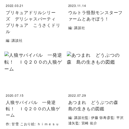
2022.03.21
2023.11.14
プリキュアドリルシリー
ウルトラ怪獣モンスターフ
ズ デリシャスパーティ
ァームとあそぼう！
プリキュア こうさくドリ
編: 講談社
ル
編: 講談社
2020.07.15
2022.07.29
人狼サバイバル 一発逆
あつまれ どうぶつの森
転！ ＩＱ２００の人狼ゲ
島の生きもの図鑑
ーム
編: 講談社監: 伊藤 弥寿彦監: 平沢
達矢監: 宮崎 佑介
作: 甘雪 こおり絵: ｈｉｍｅｓｕ