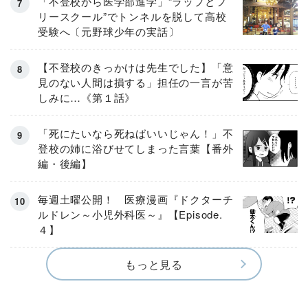
「不登校から医学部進学」“ラップとフ
リースクール”でトンネルを脱して高校
受験へ〔元野球少年の実話〕
【不登校のきっかけは先生でした】「意
見のない人間は損する」担任の一言が苦
しみに…《第１話》
「死にたいなら死ねばいいじゃん！」不
登校の姉に浴びせてしまった言葉【番外
編・後編】
毎週土曜公開！ 医療漫画『ドクターチ
ルドレン～小児外科医～』【Episode.
４】
もっと見る