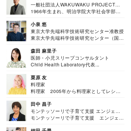
一般社団法人WAKUWAKU PROJECT
1966年生まれ、明治学院大学社会学部福
JAPAN代表・言語聴覚士・社会福祉士
祉学科卒業...
小泉 悠
東京大学先端科学技術研究センター准教授
東京大学先端科学技術研究センター（国際
安全保障構想...
森田 麻里子
医師・小児スリープコンサルタント
Child Health Laboratory代表...
栗原 友
料理家
料理家 2005年から料理家としてレシピ
を紹介。東...
田中 昌子
モンテッソーリで子育て支援 エンジェル
モンテッソーリで子育て支援 エンジェル
ズハウス研究所所長
ズハウス研究...
細田 千尋