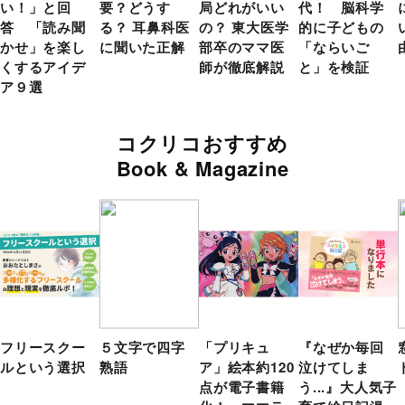
い！」と回
要？どうす
局どれがいい
代！ 脳科学
答 「読み聞
る？ 耳鼻科医
の？ 東大医学
的に子どもの
かせ」を楽し
に聞いた正解
部卒のママ医
「ならいご
くするアイデ
師が徹底解説
と」を検証
ア９選
コクリコおすすめ
Book & Magazine
フリースクー
５文字で四字
「プリキュ
『なぜか毎回
ルという選択
熟語
ア」絵本約120
泣けてしま
点が電子書籍
う...』大人気子