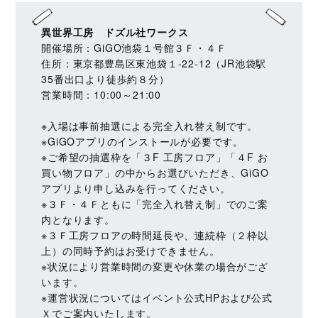
異世界工房 ドズル社ワークス
開催場所：GiGO池袋１号館３Ｆ・４Ｆ
住所：東京都豊島区東池袋１‐22‐12（JR池袋駅
35番出口より徒歩約８分）
営業時間：10:00～21:00
※入場は事前抽選による完全入れ替え制です。
※GiGOアプリのインストールが必要です。
※ご希望の抽選枠を「３F 工房フロア」「４F お
買い物フロア」の中からお選びいただき、GiGO
アプリより申し込みを行ってください。
※３Ｆ・４Ｆともに「完全入れ替え制」でのご案
内となります。
※３Ｆ工房フロアの時間延長や、連続枠（２枠以
上）の同時予約はお受けできません。
※状況により営業時間の変更や休業の場合がござ
います。
※運営状況についてはイベント公式HPおよび公式
Ｘでご案内いたします。