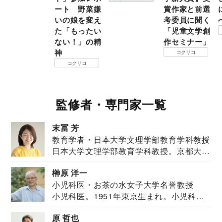
ート 野菜嫌
賞作家と前選
いの娘を変え
考委員に聞く
た「もったい
「児童文学創
ない！」の精
作セミナー」
神
コクリコ
コクリコ
監修者・専門家一覧
末冨 芳
教育学者・日本大学文理学部教育学科教授
日本大学文理学部教育学科教授。京都大学
教育学部卒業...
榊原 洋一
小児科医・お茶の水女子大学名誉教授
小児科医。1951年東京生まれ。小児科
医。東京大学...
原 哲也