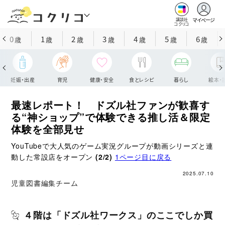
マイページ
講談社
コクリコ
0
1
2
3
4
5
6
歳
歳
歳
歳
歳
歳
歳
妊娠・出産
育児
健康・安全
食とレシピ
暮らし
絵本・
最速レポート！ ドズル社ファンが歓喜す
る“神ショップ”で体験できる推し活＆限定
体験を全部見せ
YouTubeで大人気のゲーム実況グループが動画シリーズと連
動した常設店をオープン
(2/2)
1ページ目に戻る
2025.07.10
児童図書編集チーム
４階は「ドズル社ワークス」のここでしか買