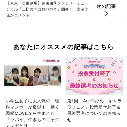
【東京・自由劇場】劇団四季ファミリーミュー
次の記事
ジカル『王様の耳はロバの耳』開幕！ 出演俳
優がコメント
あなたにオススメの記事はこちら
小学生女子に大人気の「理
第1回「Ane♡ひめ キャラ
科マンガ」が爆誕！ 動く
♡フェス」投票受付終了＆
図鑑MOVEから生まれた
最終選考についてのお知ら
「ヤバイ」生きものギャグ
せ
マンガとは