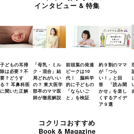
インタビュー & 特集
子どもの耳掃
「母乳・ミル
前頭葉の発達
約９割のママ
除は必要？不
ク・混合」結
ピークは10
が「つら
要？どうす
局どれがいい
代！ 脳科学
い！」と回
る？ 耳鼻科医
の？ 東大医学
的に子どもの
答 「読み聞
に聞いた正解
部卒のママ医
「ならいご
かせ」を楽し
師が徹底解説
と」を検証
くするアイデ
ア９選
コクリコおすすめ
Book & Magazine