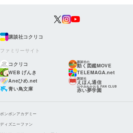
講談社コクリコ
ファミリーサイト
講談社の
コクリコ
動く図鑑MOVE
WEB げんき
TELEMAGA.net
講談社
Aneひめ.net
えほん通信
はやみねかおる FAN CLUB
青い鳥文庫
赤い夢学園
ボンボンアカデミー
ディズニーファン