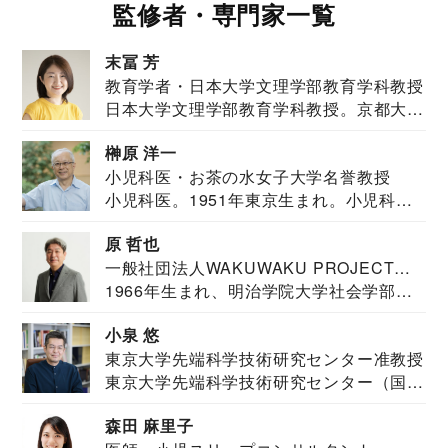
監修者・専門家一覧
末冨 芳
教育学者・日本大学文理学部教育学科教授
日本大学文理学部教育学科教授。京都大学
教育学部卒業...
榊原 洋一
小児科医・お茶の水女子大学名誉教授
小児科医。1951年東京生まれ。小児科
医。東京大学...
原 哲也
一般社団法人WAKUWAKU PROJECT
1966年生まれ、明治学院大学社会学部福
JAPAN代表・言語聴覚士・社会福祉士
祉学科卒業...
小泉 悠
東京大学先端科学技術研究センター准教授
東京大学先端科学技術研究センター（国際
安全保障構想...
森田 麻里子