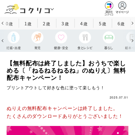
マイページ
講談社
コクリコ
0
1
2
3
4
5
6
歳
歳
歳
歳
歳
歳
歳
妊娠・出産
育児
健康・安全
食とレシピ
暮らし
絵本・
【無料配布は終了しました】おうちで楽し
める〔「ねるねるねるね」のぬりえ〕無料
配布キャンペーン！
プリントアウトして好きな色に塗って楽しもう！
2025.07.01
ぬりえの無料配布キャンペーンは終了しました。
たくさんのダウンロードありがとうございました！