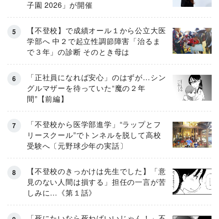
子園 2026」が開催
【不登校】で成績オール１から公立大医
学部へ 中２で起立性調節障害「治るま
で３年」の診断 そのとき母は
「正社員になれば安心」のはずが…シン
グルマザーを待っていた“魔の２年
間”【前編】
「不登校から医学部進学」“ラップとフ
リースクール”でトンネルを脱して高校
受験へ〔元野球少年の実話〕
【不登校のきっかけは先生でした】「意
見のない人間は損する」担任の一言が苦
しみに…《第１話》
「死にたいなら死ねばいいじゃん！」不