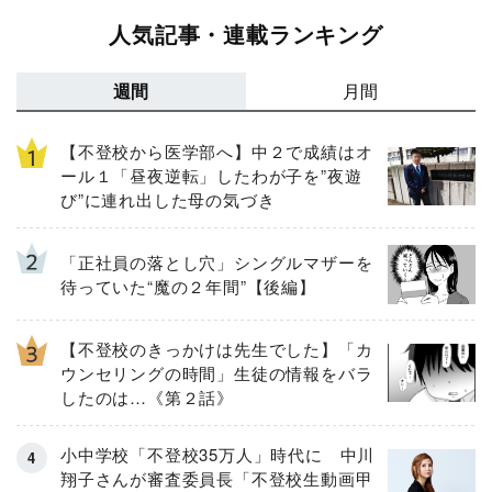
人気記事・連載ランキング
週間
月間
【不登校から医学部へ】中２で成績はオ
ール１「昼夜逆転」したわが子を”夜遊
び”に連れ出した母の気づき
「正社員の落とし穴」シングルマザーを
待っていた“魔の２年間”【後編】
【不登校のきっかけは先生でした】「カ
ウンセリングの時間」生徒の情報をバラ
したのは…《第２話》
小中学校「不登校35万人」時代に 中川
翔子さんが審査委員長「不登校生動画甲