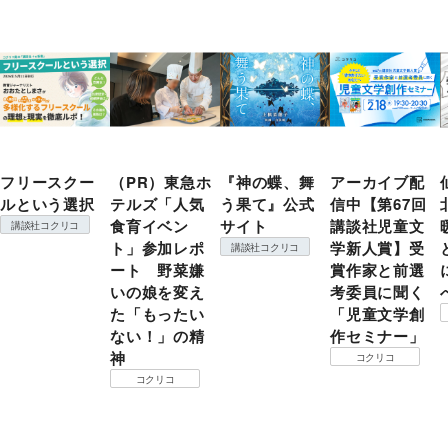
フリースクー
（PR）東急ホ
『神の蝶、舞
アーカイブ配
ルという選択
テルズ「人気
う果て』公式
信中【第67回
食育イベン
サイト
講談社児童文
講談社コクリコ
ト」参加レポ
学新人賞】受
講談社コクリコ
ート 野菜嫌
賞作家と前選
いの娘を変え
考委員に聞く
た「もったい
「児童文学創
ない！」の精
作セミナー」
神
コクリコ
コクリコ