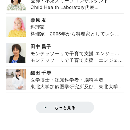
医師・小児スリープコンサルタント
Child Health Laboratory代表...
栗原 友
料理家
料理家 2005年から料理家としてレシピ
を紹介。東...
田中 昌子
モンテッソーリで子育て支援 エンジェル
モンテッソーリで子育て支援 エンジェル
ズハウス研究所所長
ズハウス研究...
細田 千尋
医学博士・認知科学者・脳科学者
東北大学加齢医学研究所及び、東北大学大
学院情報科学...
もっと見る