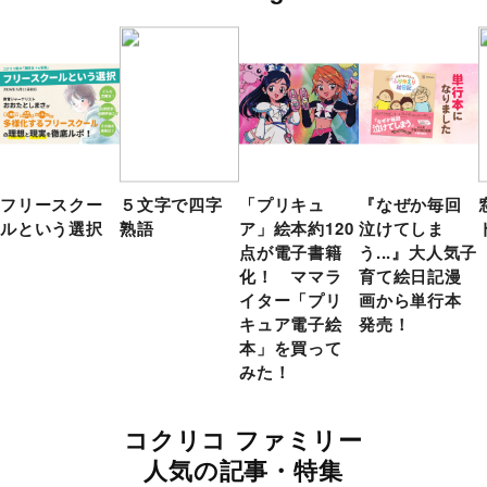
フリースクー
５文字で四字
「プリキュ
『なぜか毎回
ルという選択
熟語
ア」絵本約120
泣けてしま
点が電子書籍
う...』大人気子
化！ ママラ
育て絵日記漫
イター「プリ
画から単行本
キュア電子絵
発売！
本」を買って
みた！
コクリコ ファミリー
人気の記事・特集