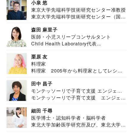
小泉 悠
東京大学先端科学技術研究センター准教授
東京大学先端科学技術研究センター（国際
安全保障構想...
森田 麻里子
医師・小児スリープコンサルタント
Child Health Laboratory代表...
栗原 友
料理家
料理家 2005年から料理家としてレシピ
を紹介。東...
田中 昌子
モンテッソーリで子育て支援 エンジェル
モンテッソーリで子育て支援 エンジェル
ズハウス研究所所長
ズハウス研究...
細田 千尋
医学博士・認知科学者・脳科学者
東北大学加齢医学研究所及び、東北大学大
学院情報科学...