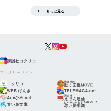
もっと見る
講談社コクリコ
ファミリーサイト
講談社の
コクリコ
動く図鑑MOVE
WEB げんき
TELEMAGA.net
講談社
Aneひめ.net
えほん通信
はやみねかおる FAN CLUB
青い鳥文庫
赤い夢学園