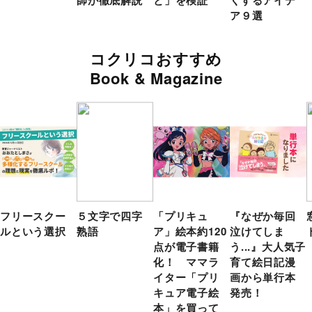
師が徹底解説
と」を検証
くするアイデ
ア９選
コクリコおすすめ
Book & Magazine
フリースクー
５文字で四字
「プリキュ
『なぜか毎回
ルという選択
熟語
ア」絵本約120
泣けてしま
点が電子書籍
う...』大人気子
化！ ママラ
育て絵日記漫
イター「プリ
画から単行本
キュア電子絵
発売！
本」を買って