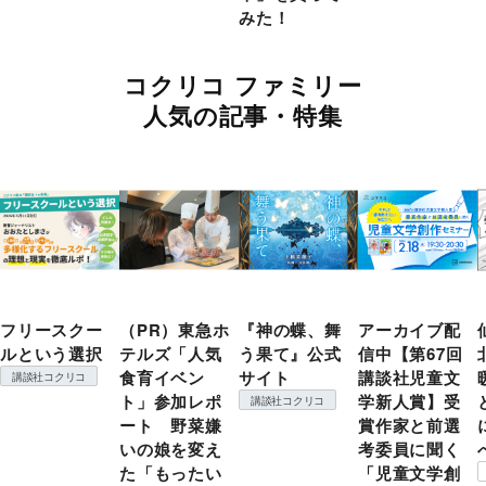
みた！
コクリコ ファミリー
人気の記事・特集
フリースクー
（PR）東急ホ
『神の蝶、舞
アーカイブ配
ルという選択
テルズ「人気
う果て』公式
信中【第67回
食育イベン
サイト
講談社児童文
講談社コクリコ
ト」参加レポ
学新人賞】受
講談社コクリコ
ート 野菜嫌
賞作家と前選
いの娘を変え
考委員に聞く
た「もったい
「児童文学創