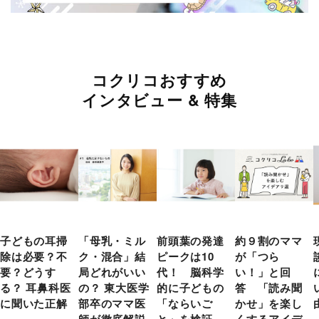
コクリコおすすめ
インタビュー & 特集
子どもの耳掃
「母乳・ミル
前頭葉の発達
約９割のママ
除は必要？不
ク・混合」結
ピークは10
が「つら
要？どうす
局どれがいい
代！ 脳科学
い！」と回
る？ 耳鼻科医
の？ 東大医学
的に子どもの
答 「読み聞
に聞いた正解
部卒のママ医
「ならいご
かせ」を楽し