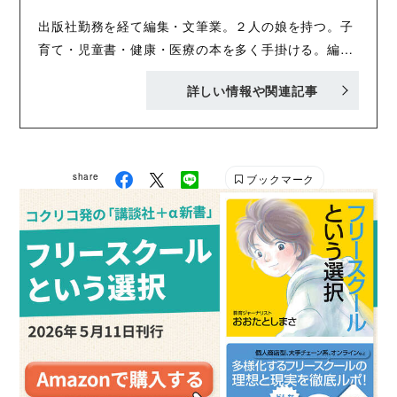
出版社勤務を経て編集・文筆業。２人の娘を持つ。子
育て・児童書・健康・医療の本を多く手掛ける。編
集・編集協力に『美智子さま マナーとお言葉の流
詳しい情報や関連記事
儀』『子どもの「学習脳」を育てる法則』（ともにこ
う書房）、『部活やめてもいいですか。』『頭のよい
子の家にある「もの」』『モンテッソーリで解決！
子育ての悩みに今すぐ役立つQ＆A68』『かみさまの
share
ブックマーク
おはなし』『エトワール！ バレエ事典』（すべて講
談社）など多数。著書に『後期高齢者医療がよくわか
る』（リヨン社）、『ママが守る！ 家庭の新型イン
フルエンザ対策』（講談社）がある。