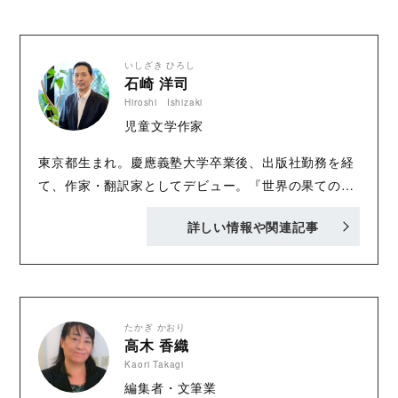
いしざき ひろし
石崎 洋司
Hiroshi Ishizaki
児童文学作家
東京都生まれ。慶應義塾大学卒業後、出版社勤務を経
て、作家・翻訳家としてデビュー。『世界の果ての魔
女学校』（講談社）で第50回野間児童文芸賞、第37回
詳しい情報や関連記事
日本児童文芸家協会賞を受賞。「黒魔女さんが通
る!!」シリーズ（講談社青い鳥文庫）など多数の人気
作品を手がける。伝記には『杉原千畝 命のビザ』、
『福沢諭吉 自由を創る』（講談社火の鳥伝記文庫）な
どがある。
たかぎ かおり
高木 香織
Kaori Takagi
編集者・文筆業