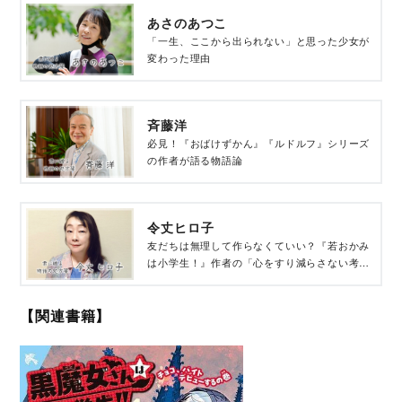
あさのあつこ
「一生、ここから出られない」と思った少女が
変わった理由
斉藤洋
必見！『おばけずかん』『ルドルフ』シリーズ
の作者が語る物語論
令丈ヒロ子
友だちは無理して作らなくていい？『若おかみ
は小学生！』作者の「心をすり減らさない考え
方」
【関連書籍】