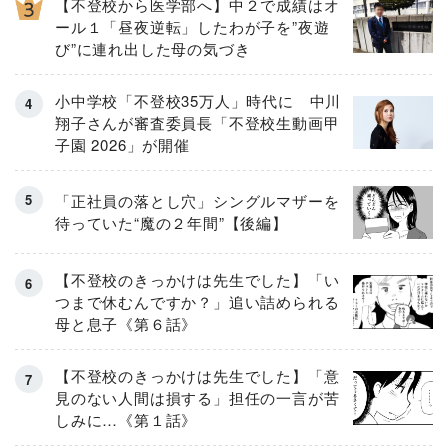
【不登校から医学部へ】中２で成績はオ
ール１「昼夜逆転」したわが子を”夜遊
び”に連れ出した母の気づき
小中学校「不登校35万人」時代に 中川
翔子さんが審査委員長「不登校生動画甲
子園 2026」が開催
「正社員の落とし穴」シングルマザーを
待っていた“魔の２年間”【後編】
【不登校のきっかけは先生でした】「い
つまで休むんですか？」追い詰められる
母と息子《第６話》
【不登校のきっかけは先生でした】「意
見のない人間は損する」担任の一言が苦
しみに…《第１話》