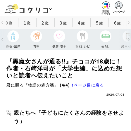
マイページ
講談社
コクリコ
0
1
2
3
4
5
6
歳
歳
歳
歳
歳
歳
歳
妊娠・出産
育児
健康・安全
食とレシピ
暮らし
絵本・
『黒魔女さんが通る!!』チョコが18歳に！
作者・石崎洋司が「大学生編」に込めた想
いと読者へ伝えたいこと
君に贈る「物語の処方箋」
(4/4)
1ページ目に戻る
2026.07.08
親たちへ「子どもにたくさんの経験をさせよ
う」