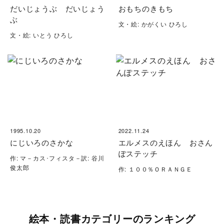
だいじょうぶ だいじょう
おもちのきもち
ぶ
文・絵: かがくい ひろし
文・絵: いとう ひろし
1995.10.20
2022.11.24
にじいろのさかな
エルメスのえほん おさん
ぽステッチ
作: マ－カス･フィスタ－訳: 谷川
俊太郎
作: １００％ＯＲＡＮＧＥ
絵本・読書カテゴリーのランキング