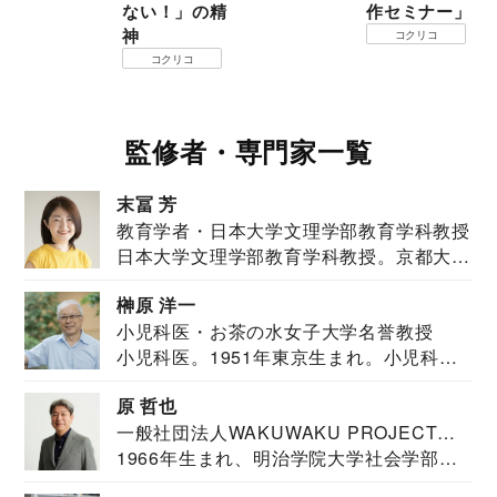
ない！」の精
作セミナー」
神
コクリコ
コクリコ
監修者・専門家一覧
末冨 芳
教育学者・日本大学文理学部教育学科教授
日本大学文理学部教育学科教授。京都大学
教育学部卒業...
榊原 洋一
小児科医・お茶の水女子大学名誉教授
小児科医。1951年東京生まれ。小児科
医。東京大学...
原 哲也
一般社団法人WAKUWAKU PROJECT
1966年生まれ、明治学院大学社会学部福
JAPAN代表・言語聴覚士・社会福祉士
祉学科卒業...