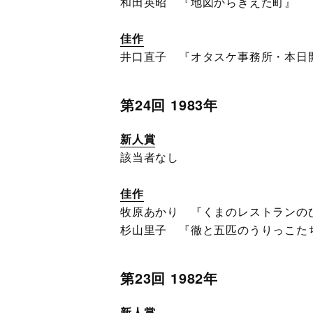
和田英昭 『地図からきえた町』
佳作
井口直子 『オタスケ事務所・本日
第24回 1983年
新人賞
該当者なし
佳作
牧原あかり 『くまのレストランの
杉山里子 『徹と五匹のうりっこた
第23回 1982年
新人賞