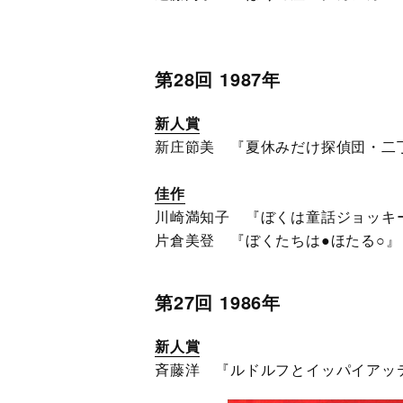
第28回 1987年
新人賞
新庄節美 『夏休みだけ探偵団・二
佳作
川崎満知子 『ぼくは童話ジョッキ
片倉美登 『ぼくたちは●ほたる○』
第27回 1986年
新人賞
斉藤洋 『ルドルフとイッパイアッ