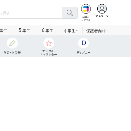
マイページ
講談社
コクリコ
5
6
年生
年生
年生
中学生~
保護者向け
エンタメ・
学習・お受験
ディズニー
キャラクター