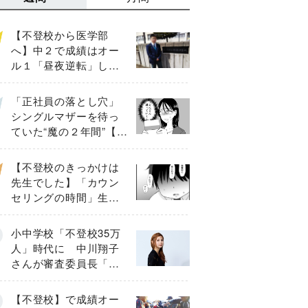
【不登校から医学部
へ】中２で成績はオー
ル１「昼夜逆転」した
わが子を”夜遊び”に連れ
出した母の気づき
「正社員の落とし穴」
シングルマザーを待っ
ていた“魔の２年間”【後
編】
【不登校のきっかけは
先生でした】「カウン
セリングの時間」生徒
の情報をバラしたの
は…《第２話》
小中学校「不登校35万
人」時代に 中川翔子
さんが審査委員長「不
登校生動画甲子園
2026」が開催
【不登校】で成績オー