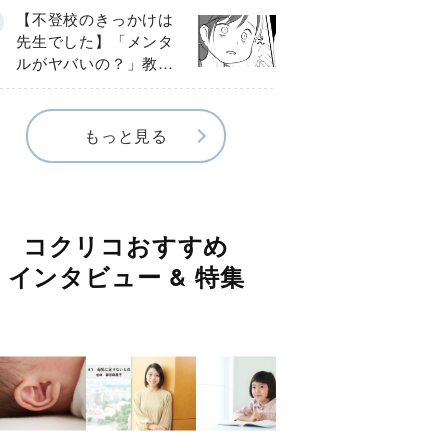
球少年の実話〕
【不登校のきっかけは
先生でした】「メンタ
ルがヤバいの？」教室
で始まった悪ふざけ
《第３話》
もっと見る
コクリコおすすめ
インタビュー & 特集