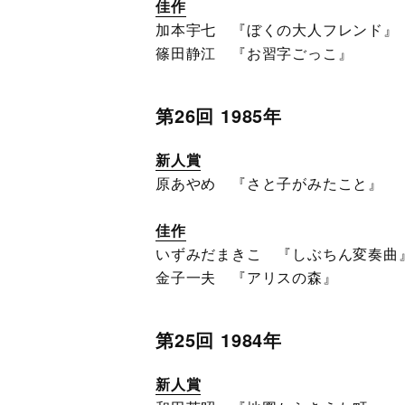
佳作
加本宇七 『ぼくの大人フレンド』
篠田静江 『お習字ごっこ』
第26回 1985年
新人賞
原あやめ 『さと子がみたこと』
佳作
いずみだまきこ 『しぶちん変奏曲
金子一夫 『アリスの森』
第25回 1984年
新人賞