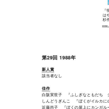
『
は
杉
www.
第29回 1988年
新人賞
該当者なし
佳作
白阪実世子 『ふしぎなともだち 
しんどうぎんこ 『ぼくがイルカに
近藤尚子 『ぼくの屋上にカンガル