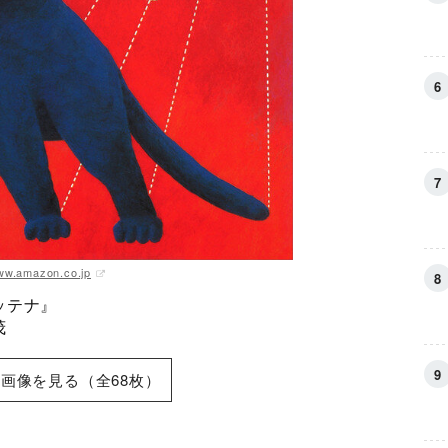
ww.amazon.co.jp
ッテナ』
茂
画像を見る（全68枚）