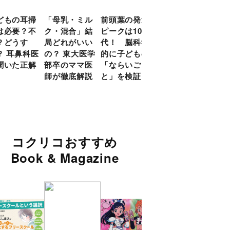
どもの耳掃
「母乳・ミル
前頭葉の発達
約９割のママ
現役
は必要？不
ク・混合」結
ピークは10
が「つら
談員
？どうす
局どれがいい
代！ 脳科学
い！」と回
に偏
？ 耳鼻科医
の？ 東大医学
的に子どもの
答 「読み聞
い」
聞いた正解
部卒のママ医
「ならいご
かせ」を楽し
由
師が徹底解説
と」を検証
くするアイデ
ア９選
コクリコおすすめ
Book & Magazine