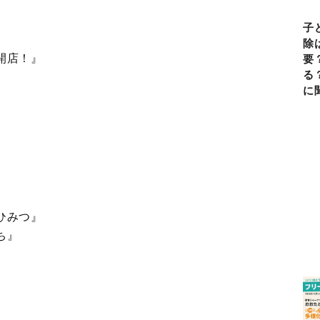
子
除
開店！』
要
る
に
ひみつ』
ち』