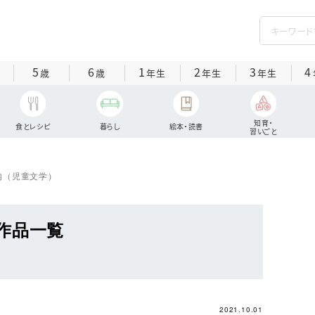
5
6
1
2
3
4
歳
歳
年生
年生
年生
知育・
食とレシピ
暮らし
絵本・読書
習いごと
内（児童文学）
作品一覧
2021.10.01