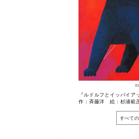
w
『ルドルフとイッパイア
作：斉藤洋 絵：杉浦範
すべての