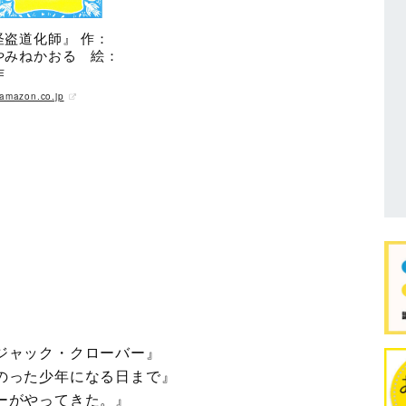
怪盗道化師』 作：
やみねかおる 絵：
作
amazon.co.jp
ジャック・クローバー』
のった少年になる日まで』
ーがやってきた。』