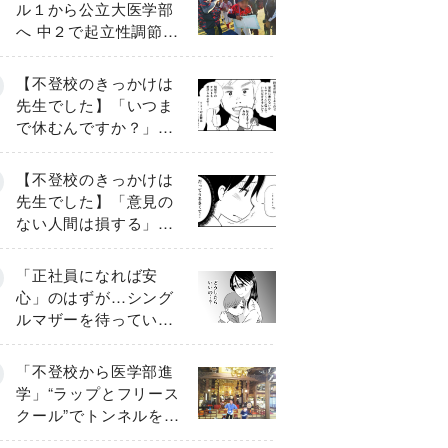
ル１から公立大医学部
へ 中２で起立性調節障
害「治るまで３年」の
診断 そのとき母は
【不登校のきっかけは
先生でした】「いつま
で休むんですか？」追
い詰められる母と息子
《第６話》
【不登校のきっかけは
先生でした】「意見の
ない人間は損する」担
任の一言が苦しみに…
《第１話》
「正社員になれば安
心」のはずが…シング
ルマザーを待ってい
た“魔の２年間”【前編】
「不登校から医学部進
学」“ラップとフリース
クール”でトンネルを脱
して高校受験へ〔元野