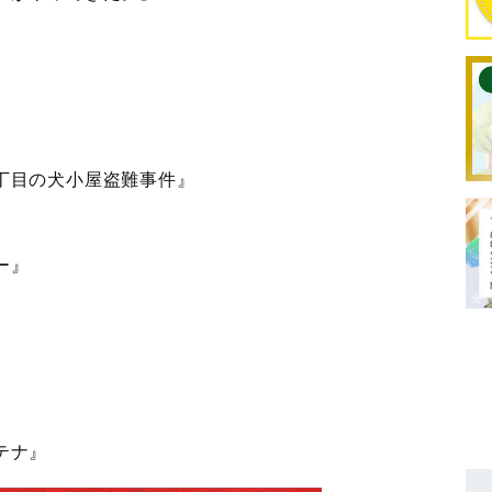
丁目の犬小屋盗難事件』
ー』
テナ』