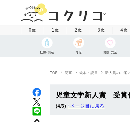
0
1
2
3
4
歳
歳
歳
歳
歳
妊娠・出産
育児
健康・安全
TOP
記事
絵本・読書
新人賞のご案
児童文学新人賞 受賞
(4/6)
1ページ目に戻る