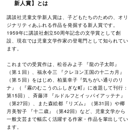
新人賞】とは
講談社児童文学新人賞は、子どもたちのための、オリ
ジナリティあふれる作品を発掘する新人賞です。
1959年に講談社創立50周年記念の文学賞として創
設、現在では児童文学作家の登竜門として知られてい
ます。
これまでの受賞作は、松谷みよ子 『龍の子太郎』
（第１回）、福永令三 『クレヨン王国の十二カ月』
（第５回）をはじめ、柏葉幸子『気ちがい通りのリ
ナ』（『霧のむこうのふしぎな町』に改題して刊行：
第15回）、斉藤洋 『ルドルフとイッパイアッテナ』
（第27回）、また森絵都『リズム』（第31回）や椰
月美智子 『十二歳』（第42回）など、児童文学から
一般文芸まで幅広く活躍する作家・作品を輩出してい
ます。