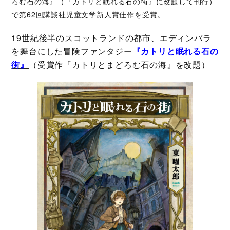
ろむ石の海』（『カトリと眠れる石の街』に改題して刊行）
で第62回講談社児童文学新人賞佳作を受賞。
19世紀後半のスコットランドの都市、エディンバラ
を舞台にした冒険ファンタジー
『カトリと眠れる石の
街』
（受賞作『カトリとまどろむ石の海』を改題）