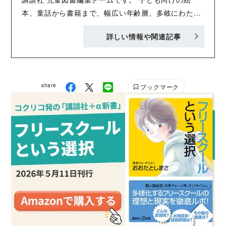
本、童話から書籍まで、幅広い年齢層、多岐にわたる
内容で、「おもしろくてタメになる」書籍を刊行中！
詳しい情報や関連記事
Twitter :@Kodansha_jidou YA! Entertainmentの
Twitter :@KODANSHA_YA_PR
share
ブックマーク