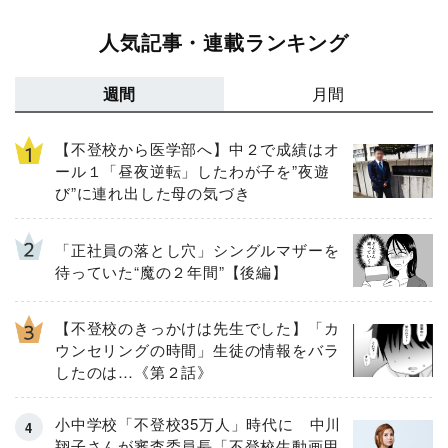
人気記事・連載ランキング
週間
月間
【不登校から医学部へ】中２で成績はオ
ール１「昼夜逆転」したわが子を”夜遊
び”に連れ出した母の気づき
「正社員の落とし穴」シングルマザーを
待っていた“魔の２年間”【後編】
【不登校のきっかけは先生でした】「カ
ウンセリングの時間」生徒の情報をバラ
したのは…《第２話》
小中学校「不登校35万人」時代に 中川
翔子さんが審査委員長「不登校生動画甲