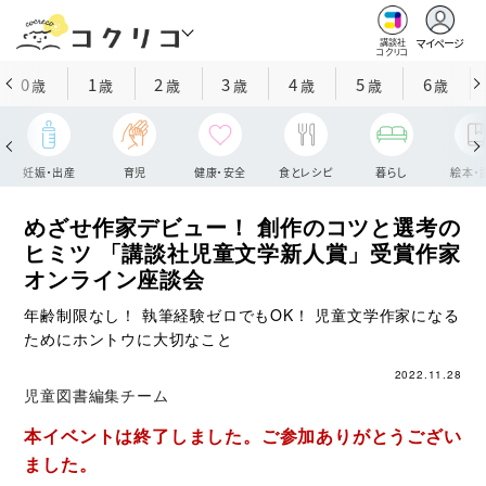
マイページ
講談社
コクリコ
0
1
2
3
4
5
6
歳
歳
歳
歳
歳
歳
歳
妊娠・出産
育児
健康・安全
食とレシピ
暮らし
絵本・
めざせ作家デビュー！ 創作のコツと選考の
ヒミツ 「講談社児童文学新人賞」受賞作家
オンライン座談会
年齢制限なし！ 執筆経験ゼロでもOK！ 児童文学作家になる
ためにホントウに大切なこと
2022.11.28
児童図書編集チーム
本イベントは終了しました。ご参加ありがとうござい
ました。