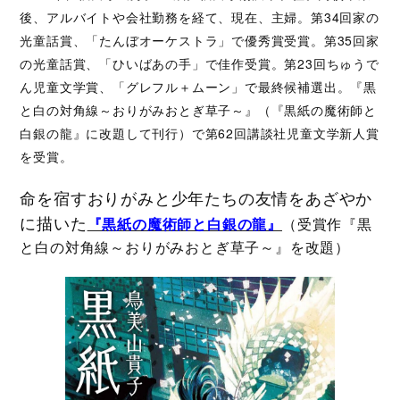
後、アルバイトや会社勤務を経て、現在、主婦。第34回家の
光童話賞、「たんぼオーケストラ」で優秀賞受賞。第35回家
の光童話賞、「ひいばあの手」で佳作受賞。第23回ちゅうで
ん児童文学賞、「グレフル＋ムーン」で最終候補選出。『黒
と白の対角線～おりがみおとぎ草子～』（『黒紙の魔術師と
白銀の龍』に改題して刊行）で第62回講談社児童文学新人賞
を受賞。
命を宿すおりがみと少年たちの友情をあざやか
に描いた
『黒紙の魔術師と白銀の龍』
（受賞作『黒
と白の対角線～おりがみおとぎ草子～』を改題）