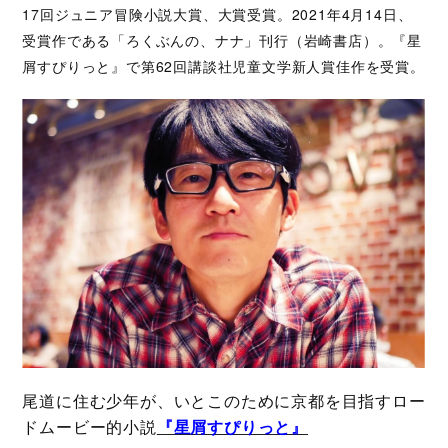
17回ジュニア冒険小説大賞、大賞受賞。2021年4月14日、
受賞作である「ろくぶんの、ナナ」刊行（岩崎書店）。『星
屑すぴりっと』で第62回講談社児童文学新人賞佳作を受賞。
尾道に住む少年が、いとこのために京都を目指すロー
ドムービー的小説
『星屑すぴりっと』