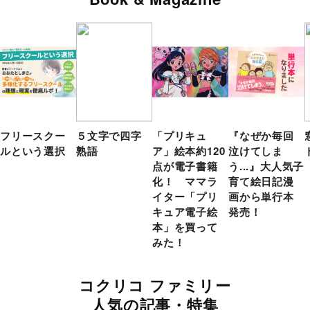
フリースクー
５文字で四字
「プリキュ
『なぜか毎回
ルという選択
熟語
ア」絵本約120
泣けてしま
点が電子書籍
う...』大人気子
化！ ママラ
育て絵日記漫
イター「プリ
画から単行本
キュア電子絵
発売！
本」を買って
みた！
コクリコ ファミリー
人気の記事・特集