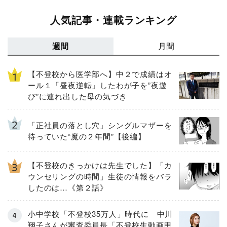
人気記事・連載ランキング
週間
月間
【不登校から医学部へ】中２で成績はオ
ール１「昼夜逆転」したわが子を”夜遊
び”に連れ出した母の気づき
「正社員の落とし穴」シングルマザーを
待っていた“魔の２年間”【後編】
【不登校のきっかけは先生でした】「カ
ウンセリングの時間」生徒の情報をバラ
したのは…《第２話》
小中学校「不登校35万人」時代に 中川
翔子さんが審査委員長「不登校生動画甲