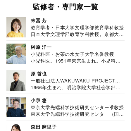
監修者・専門家一覧
末冨 芳
教育学者・日本大学文理学部教育学科教授
日本大学文理学部教育学科教授。京都大学
教育学部卒業...
榊原 洋一
小児科医・お茶の水女子大学名誉教授
小児科医。1951年東京生まれ。小児科
医。東京大学...
原 哲也
一般社団法人WAKUWAKU PROJECT
1966年生まれ、明治学院大学社会学部福
JAPAN代表・言語聴覚士・社会福祉士
祉学科卒業...
小泉 悠
東京大学先端科学技術研究センター准教授
東京大学先端科学技術研究センター（国際
安全保障構想...
森田 麻里子