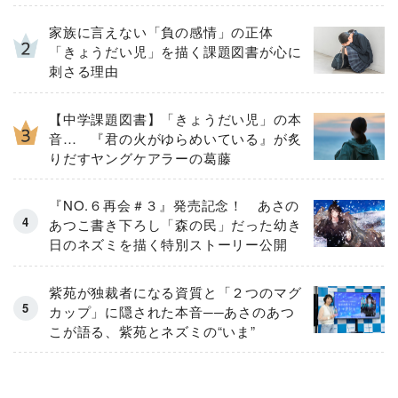
３大ニュース」を一挙解禁！
家族に言えない「負の感情」の正体
「きょうだい児」を描く課題図書が心に
刺さる理由
【中学課題図書】「きょうだい児」の本
音… 『君の火がゆらめいている』が炙
りだすヤングケアラーの葛藤
『NO.６再会＃３』発売記念！ あさの
あつこ書き下ろし「森の民」だった幼き
日のネズミを描く特別ストーリー公開
紫苑が独裁者になる資質と「２つのマグ
カップ」に隠された本音──あさのあつ
こが語る、紫苑とネズミの“いま”