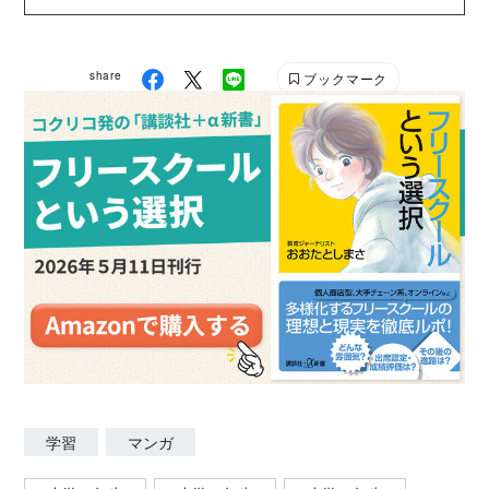
スの巨匠たち』『レオナルド・ダ・ヴィンチ』『印象
派の画家たち』『奇想の画家たち』『ギリシア神話の
神々』『旧約聖書の物語と絵画』『新約聖書の物語と
share
ブックマーク
絵画』『ヨーロッパの王家の物語と絵画』／いずれも
河出書房新社）がある。
学習
マンガ