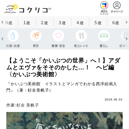
マイページ
講談社
コクリコ
0
1
2
3
4
5
6
歳
歳
歳
歳
歳
歳
歳
妊娠・出産
育児
健康・安全
食とレシピ
暮らし
絵本・
【ようこそ「かいぶつの世界」へ！】アダ
ムとエヴァをそそのかした…！ ヘビ編
〈かいぶつ美術館〉
『かいぶつ美術館 イラストとマンガでわかる西洋絵画入
門』（著：杉全美帆子）
2026.06.02
作家:
杉全 美帆子