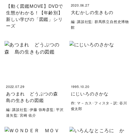
【動く図鑑MOVE】DVDで
2020.06.27
大むかしの生きもの
生態がわかる！【年齢別】
新しい学びの「図鑑」シリ
編: 講談社監: 群馬県立自然史博物
ーズ
館
2022.07.29
1995.10.20
あつまれ どうぶつの森
にじいろのさかな
島の生きもの図鑑
作: マ－カス･フィスタ－訳: 谷川
俊太郎
編: 講談社監: 伊藤 弥寿彦監: 平沢
達矢監: 宮崎 佑介