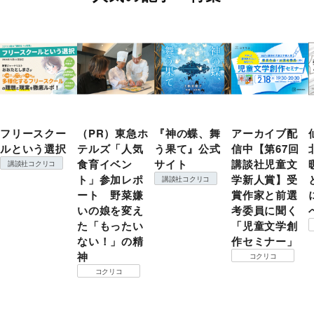
フリースクー
（PR）東急ホ
『神の蝶、舞
アーカイブ配
ルという選択
テルズ「人気
う果て』公式
信中【第67回
食育イベン
サイト
講談社児童文
講談社コクリコ
ト」参加レポ
学新人賞】受
講談社コクリコ
ート 野菜嫌
賞作家と前選
いの娘を変え
考委員に聞く
た「もったい
「児童文学創
ない！」の精
作セミナー」
神
コクリコ
コクリコ