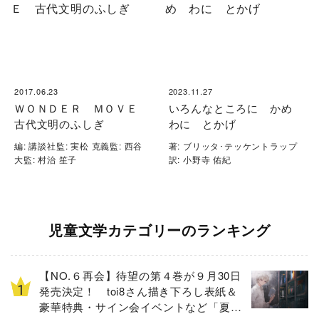
2017.06.23
2023.11.27
ＷＯＮＤＥＲ ＭＯＶＥ
いろんなところに かめ
古代文明のふしぎ
わに とかげ
編: 講談社監: 実松 克義監: 西谷
著: ブリッタ･テッケントラップ
大監: 村治 笙子
訳: 小野寺 佑紀
児童文学カテゴリーのランキング
【NO.６再会】待望の第４巻が９月30日
発売決定！ toi8さん描き下ろし表紙＆
豪華特典・サイン会イベントなど「夏の