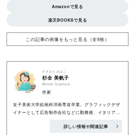
Amazonで見る
楽天BOOKSで見る
この記事の画像をもっと見る（全9枚）
すぎまた みほこ
杉全 美帆子
Mihoko Sugimata
作家
女子美術大学絵画科洋画専攻卒業。グラフィックデザ
イナーとして広告制作会社などに勤務後、イタリアに
７年間留学。アカデミア・ディ・フィレンツェ卒業。
詳しい情報や関連記事
著書に「イラストで読む美術」シリーズ（『ルネサン