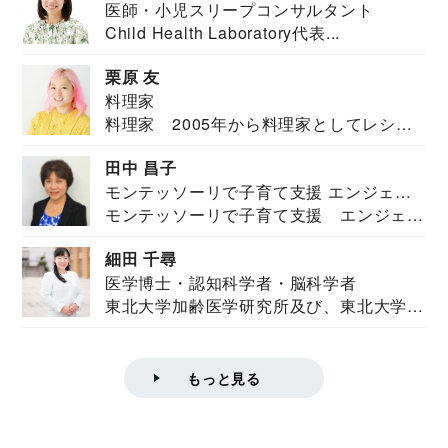
医師・小児スリープコンサルタント
Child Health Laboratory代表...
栗原 友
料理家
料理家 2005年から料理家としてレシピ
を紹介。東...
田中 昌子
モンテッソーリで子育て支援 エンジェル
モンテッソーリで子育て支援 エンジェル
ズハウス研究所所長
ズハウス研究...
細田 千尋
医学博士・認知科学者・脳科学者
東北大学加齢医学研究所及び、東北大学大
学院情報科学...
もっと見る