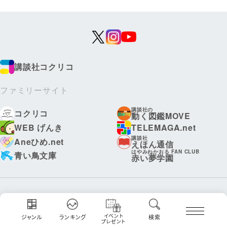
講談社コクリコ
ファミリーサイト
講談社の
コクリコ
動く図鑑MOVE
WEB げんき
TELEMAGA.net
講談社
Aneひめ.net
えほん通信
はやみねかおる FAN CLUB
青い鳥文庫
赤い夢学園
ボンボンアカデミー
ディズニーファン
イベント
ジャンル
ランキング
検索
プレゼント