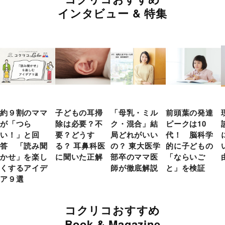
インタビュー & 特集
約９割のママ
子どもの耳掃
「母乳・ミル
前頭葉の発達
が「つら
除は必要？不
ク・混合」結
ピークは10
い！」と回
要？どうす
局どれがいい
代！ 脳科学
答 「読み聞
る？ 耳鼻科医
の？ 東大医学
的に子どもの
かせ」を楽し
に聞いた正解
部卒のママ医
「ならいご
くするアイデ
師が徹底解説
と」を検証
ア９選
コクリコおすすめ
Book & Magazine