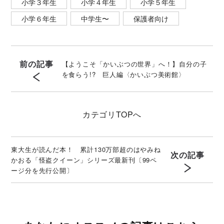
小学３年生
小学４年生
小学５年生
小学６年生
中学生〜
保護者向け
前の記事
【ようこそ「かいぶつの世界」へ！】自分の子
を食らう!? 巨人編〈かいぶつ美術館〉
カテゴリ
TOPへ
東大生が読んだ本！ 累計130万部超のはやみね
次の記事
かおる「怪盗クイーン」シリーズ最新刊〔99ペ
ージ分を先行公開〕