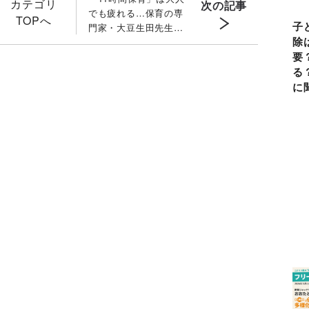
カテゴリ
次の記事
でも疲れる…保育の専
TOPへ
子
門家・大豆生田先生が
除
教える「帰宅後の修羅
要
場」の処方箋
る
に