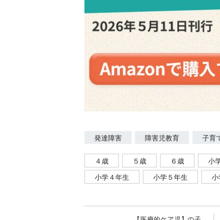
発達障害
障害児教育
子育
４歳
５歳
６歳
小
小学４年生
小学５年生
小
【医療的ケア児】の子