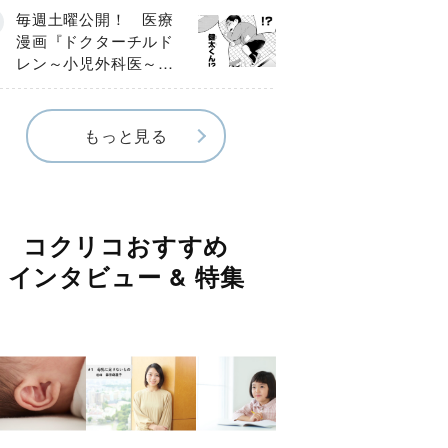
編】
毎週土曜公開！ 医療
漫画『ドクターチルド
レン～小児外科医～』
【Episode.４】
もっと見る
コクリコおすすめ
インタビュー & 特集