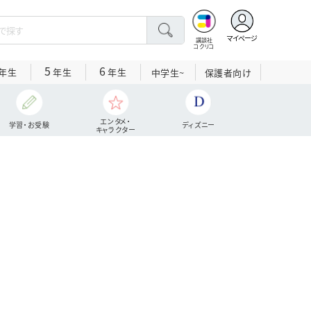
マイページ
講談社
コクリコ
5
6
年生
年生
年生
中学生~
保護者向け
エンタメ・
学習・お受験
ディズニー
キャラクター