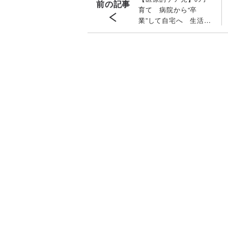
前の記事
育て 病院から“卒
業”して自宅へ 生活は
どう変わる？【国立成
育医療研究センター・
専門医が解説】