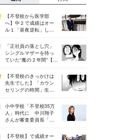
【不登校から医学部
へ】中２で成績はオー
ル１「昼夜逆転」した
わが子を”夜遊び”に連れ
出した母の気づき
「正社員の落とし穴」
シングルマザーを待っ
ていた“魔の２年間”【後
編】
【不登校のきっかけは
先生でした】「カウン
セリングの時間」生徒
の情報をバラしたの
は…《第２話》
小中学校「不登校35万
人」時代に 中川翔子
さんが審査委員長「不
登校生動画甲子園
2026」が開催
【不登校】で成績オー