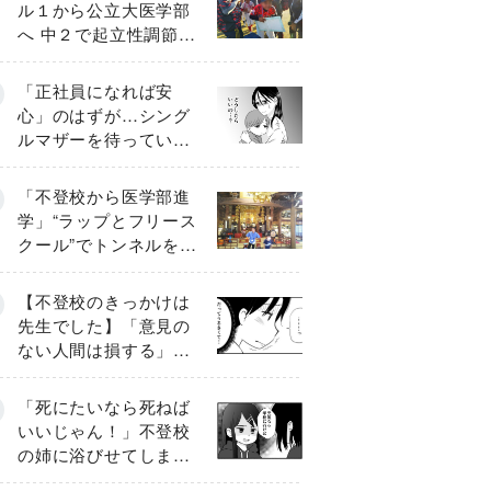
ル１から公立大医学部
へ 中２で起立性調節障
害「治るまで３年」の
診断 そのとき母は
「正社員になれば安
心」のはずが…シング
ルマザーを待ってい
た“魔の２年間”【前編】
「不登校から医学部進
学」“ラップとフリース
クール”でトンネルを脱
して高校受験へ〔元野
球少年の実話〕
【不登校のきっかけは
先生でした】「意見の
ない人間は損する」担
任の一言が苦しみに…
《第１話》
「死にたいなら死ねば
いいじゃん！」不登校
の姉に浴びせてしまっ
た言葉【番外編・後