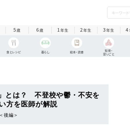
5
6
1
2
3
4
歳
歳
年生
年生
年生
知育・
食とレシピ
暮らし
絵本・読書
習いごと
」とは？ 不登校や鬱・不安を
い方を医師が解説
＜後編＞