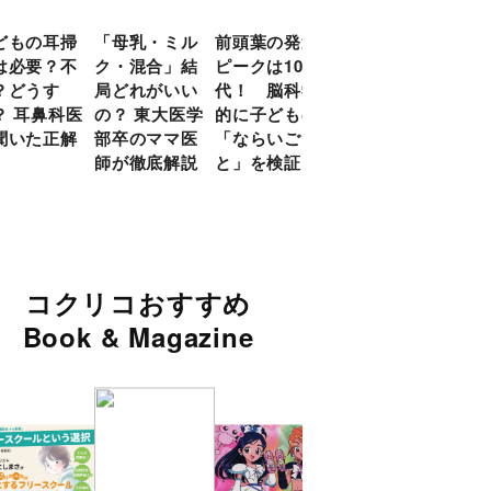
どもの耳掃
「母乳・ミル
前頭葉の発達
約９割のママ
現役
は必要？不
ク・混合」結
ピークは10
が「つら
談員
？どうす
局どれがいい
代！ 脳科学
い！」と回
に偏
？ 耳鼻科医
の？ 東大医学
的に子どもの
答 「読み聞
い」
聞いた正解
部卒のママ医
「ならいご
かせ」を楽し
由
師が徹底解説
と」を検証
くするアイデ
ア９選
コクリコおすすめ
Book & Magazine