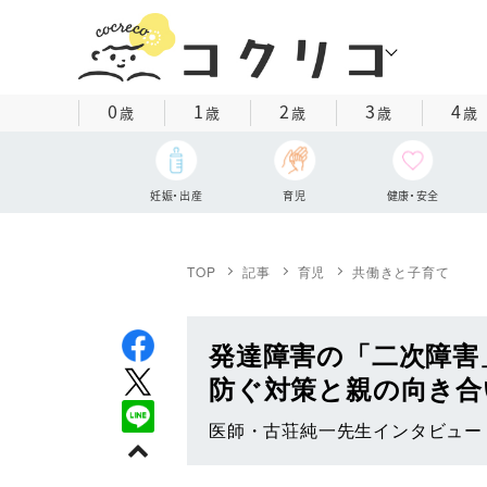
0
1
2
3
4
歳
歳
歳
歳
歳
妊娠・出産
育児
健康・安全
TOP
記事
育児
共働きと子育て
発達障害の「二次障害
防ぐ対策と親の向き合
医師・古荘純一先生インタビュー