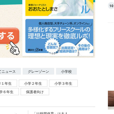
てニュース
グレーゾーン
小学校
学１年生
小学２年生
小学３年生
学６年生
保護者向け
「11時間保育」は大人