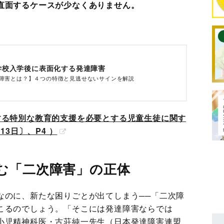
直面するケースが少なくありません。
学校入学後に表面化する発達障害
障害とは？】４つの特徴と見逃せないサインを解説
する特別な教育的支援を必要とする児童生徒に関す
13日〕、P4 ）
む「二次障害」の正体
なのに、新たな困りごとが出てしまう──「二次障
こるのでしょう。「そこには発達障害ならでは
小児精神科医・古荘純一先生（日本発達障害連盟