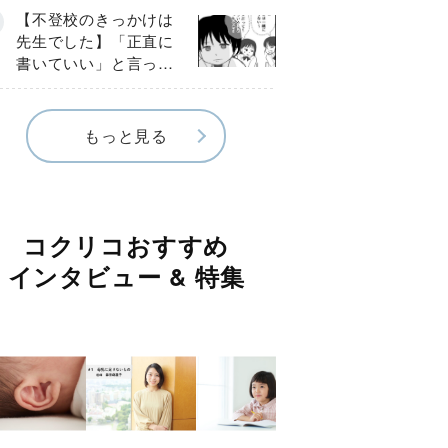
《第３話》
【不登校のきっかけは
先生でした】「正直に
書いていい」と言った
のに…信じた言葉は噓
だった《第４話》
もっと見る
コクリコおすすめ
インタビュー & 特集