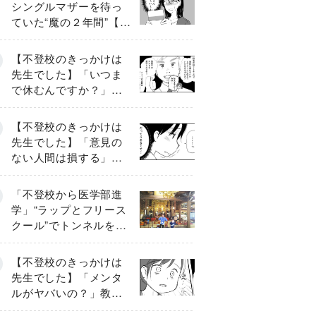
シングルマザーを待っ
ていた“魔の２年間”【後
編】
【不登校のきっかけは
先生でした】「いつま
で休むんですか？」追
い詰められる母と息子
《第６話》
【不登校のきっかけは
先生でした】「意見の
ない人間は損する」担
任の一言が苦しみに…
《第１話》
「不登校から医学部進
学」“ラップとフリース
クール”でトンネルを脱
して高校受験へ〔元野
球少年の実話〕
【不登校のきっかけは
先生でした】「メンタ
ルがヤバいの？」教室
で始まった悪ふざけ