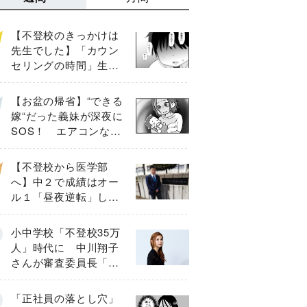
【不登校のきっかけは
先生でした】「カウン
セリングの時間」生徒
の情報をバラしたの
は…《第２話》
【お盆の帰省】“できる
嫁“だった義妹が深夜に
SOS！ エアコンな
し・肉禁止の義実家ル
ールに変化が…〈後
【不登校から医学部
編〉
へ】中２で成績はオー
ル１「昼夜逆転」した
わが子を”夜遊び”に連れ
出した母の気づき
小中学校「不登校35万
人」時代に 中川翔子
さんが審査委員長「不
登校生動画甲子園
2026」が開催
「正社員の落とし穴」