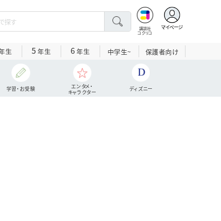
マイページ
講談社
コクリコ
5
6
年生
年生
年生
中学生~
保護者向け
エンタメ・
学習・お受験
ディズニー
キャラクター