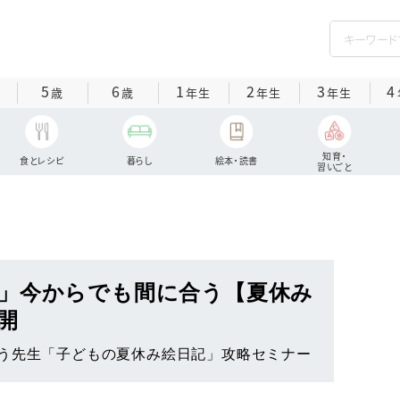
5
6
1
2
3
4
歳
歳
年生
年生
年生
知育・
食とレシピ
暮らし
絵本・読書
習いごと
」今からでも間に合う【夏休み
開
う先生「子どもの夏休み絵日記」攻略セミナー