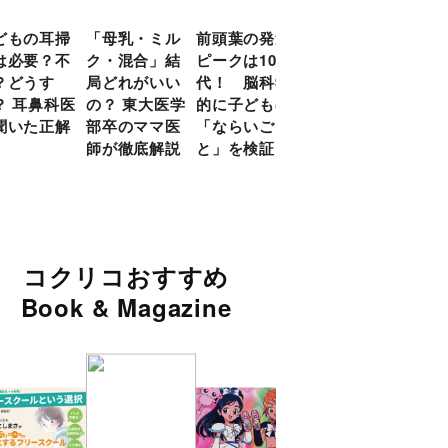
どもの耳掃
「母乳・ミル
前頭葉の発達
約９割のママ
現役
は必要？不
ク・混合」結
ピークは10
が「つら
談員
？どうす
局どれがいい
代！ 脳科学
い！」と回
に偏
？ 耳鼻科医
の？ 東大医学
的に子どもの
答 「読み聞
い」
聞いた正解
部卒のママ医
「ならいご
かせ」を楽し
由
師が徹底解説
と」を検証
くするアイデ
ア９選
コクリコおすすめ
Book & Magazine