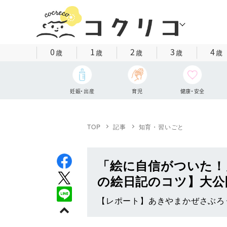
0
1
2
3
4
歳
歳
歳
歳
歳
妊娠・出産
育児
健康・安全
TOP
記事
知育・習いごと
「絵に自信がついた！
の絵日記のコツ】大公
【レポート】あきやまかぜさぶろ