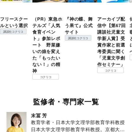
フリースクー
（PR）東急ホ
『神の蝶、舞
アーカイブ配
ルという選択
テルズ「人気
う果て』公式
信中【第67回
食育イベン
サイト
講談社児童文
講談社コクリコ
ト」参加レポ
学新人賞】受
講談社コクリコ
ート 野菜嫌
賞作家と前選
いの娘を変え
考委員に聞く
た「もったい
「児童文学創
ない！」の精
作セミナー」
神
コクリコ
コクリコ
監修者・専門家一覧
末冨 芳
教育学者・日本大学文理学部教育学科教授
日本大学文理学部教育学科教授。京都大学