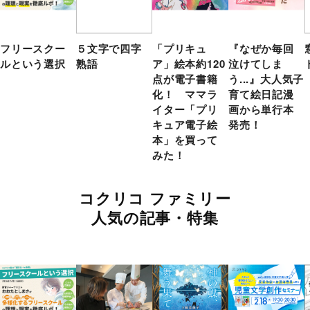
フリースクー
５文字で四字
「プリキュ
『なぜか毎回
ルという選択
熟語
ア」絵本約120
泣けてしま
点が電子書籍
う...』大人気子
化！ ママラ
育て絵日記漫
イター「プリ
画から単行本
キュア電子絵
発売！
本」を買って
みた！
コクリコ ファミリー
人気の記事・特集