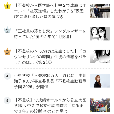
【不登校から医学部へ】中２で成績はオ
ール１「昼夜逆転」したわが子を”夜遊
び”に連れ出した母の気づき
「正社員の落とし穴」シングルマザーを
待っていた“魔の２年間”【後編】
【不登校のきっかけは先生でした】「カ
ウンセリングの時間」生徒の情報をバラ
したのは…《第２話》
小中学校「不登校35万人」時代に 中川
翔子さんが審査委員長「不登校生動画甲
子園 2026」が開催
【不登校】で成績オール１から公立大医
学部へ 中２で起立性調節障害「治るま
で３年」の診断 そのとき母は