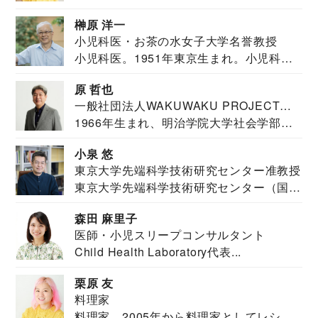
教育学部卒業...
榊原 洋一
小児科医・お茶の水女子大学名誉教授
小児科医。1951年東京生まれ。小児科
医。東京大学...
原 哲也
一般社団法人WAKUWAKU PROJECT
1966年生まれ、明治学院大学社会学部福
JAPAN代表・言語聴覚士・社会福祉士
祉学科卒業...
小泉 悠
東京大学先端科学技術研究センター准教授
東京大学先端科学技術研究センター（国際
安全保障構想...
森田 麻里子
医師・小児スリープコンサルタント
Child Health Laboratory代表...
栗原 友
料理家
料理家 2005年から料理家としてレシピ