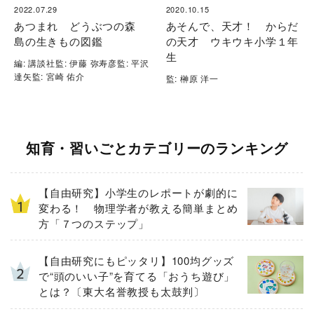
2022.07.29
2020.10.15
あつまれ どうぶつの森
あそんで、天才！ からだ
島の生きもの図鑑
の天才 ウキウキ小学１年
生
編: 講談社監: 伊藤 弥寿彦監: 平沢
達矢監: 宮崎 佑介
監: 榊原 洋一
知育・習いごとカテゴリーのランキング
【自由研究】小学生のレポートが劇的に
変わる！ 物理学者が教える簡単まとめ
方「７つのステップ」
【自由研究にもピッタリ】100均グッズ
で“頭のいい子”を育てる「おうち遊び」
とは？〔東大名誉教授も太鼓判〕