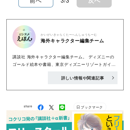
前へ
3/3
次へ
かいがいきゃらくたーへんしゅうちーむ
海外キャラクター編集チーム
講談社 海外キャラクター編集チーム。 ディズニーの
ゴールド絵本や書籍、東京ディズニーリゾートガイド
ブックを中心にジブリなど「おもしろくてタメにな
詳しい情報や関連記事
る」書籍を刊行中！ Twitter : @KODANSHA_dish
Instagram : @kaigai.character_kodansha
share
ブックマーク