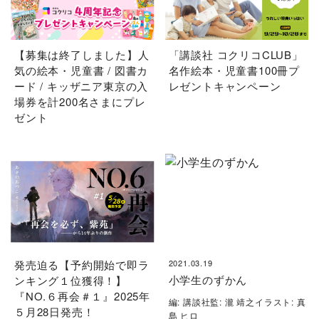
【募集は終了しました】人
「講談社 コクリコCLUB」
気の絵本・児童書 / 図書カ
名作絵本・児童書100冊プ
ード / キッザニア東京の入
レゼントキャンペーン
場券を計200名さまにプレ
ゼント
発売迫る【予約開始で即ラ
2021.03.19
小学生のずかん
ンキング１位獲得！】
『NO.６再会＃１』2025年
編: 講談社監: 瀧 靖之イラスト: 真
５月28日発売！
島 ヒロ