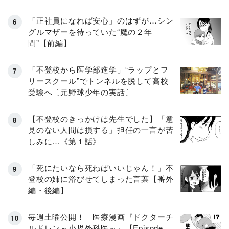
「正社員になれば安心」のはずが…シン
グルマザーを待っていた“魔の２年
間”【前編】
「不登校から医学部進学」“ラップとフ
リースクール”でトンネルを脱して高校
受験へ〔元野球少年の実話〕
【不登校のきっかけは先生でした】「意
見のない人間は損する」担任の一言が苦
しみに…《第１話》
「死にたいなら死ねばいいじゃん！」不
登校の姉に浴びせてしまった言葉【番外
編・後編】
毎週土曜公開！ 医療漫画『ドクターチ
ルドレン～小児外科医～』【Episode.