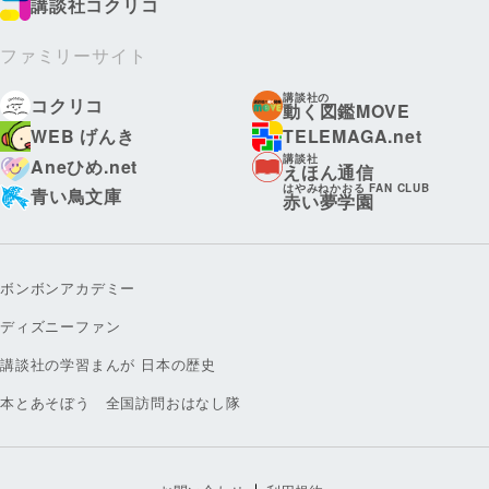
講談社コクリコ
ファミリーサイト
講談社の
コクリコ
動く図鑑MOVE
WEB げんき
TELEMAGA.net
講談社
Aneひめ.net
えほん通信
はやみねかおる FAN CLUB
青い鳥文庫
赤い夢学園
ボンボンアカデミー
ディズニーファン
講談社の学習まんが 日本の歴史
本とあそぼう 全国訪問おはなし隊