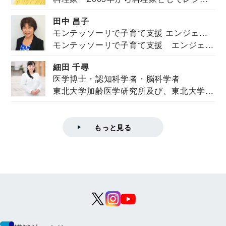
を紹介。東...
田中 昌子
モンテッソーリで子育て支援 エンジェル
モンテッソーリで子育て支援 エンジェル
ズハウス研究所所長
ズハウス研究...
細田 千尋
医学博士・認知科学者・脳科学者
東北大学加齢医学研究所及び、東北大学大
学院情報科学...
もっと見る