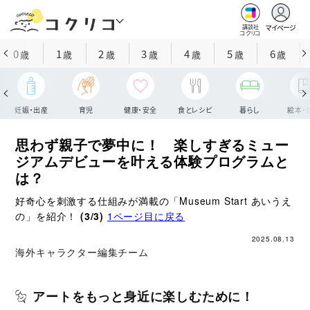
マイページ
講談社
コクリコ
0
1
2
3
4
5
6
歳
歳
歳
歳
歳
歳
歳
妊娠・出産
育児
健康・安全
食とレシピ
暮らし
絵本・
思わず親子で夢中に！ 楽しすぎるミュー
ジアムデビューを叶える体験プログラムと
は？
好奇心を刺激する仕組みが満載の「Museum Start あいうえ
の」を紹介！
(3/3)
1ページ目に戻る
2025.08.13
海外キャラクター編集チーム
アートをもっと身近に楽しむために！