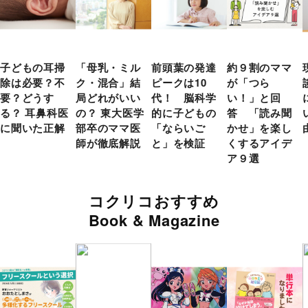
子どもの耳掃
「母乳・ミル
前頭葉の発達
約９割のママ
除は必要？不
ク・混合」結
ピークは10
が「つら
要？どうす
局どれがいい
代！ 脳科学
い！」と回
る？ 耳鼻科医
の？ 東大医学
的に子どもの
答 「読み聞
に聞いた正解
部卒のママ医
「ならいご
かせ」を楽し
師が徹底解説
と」を検証
くするアイデ
ア９選
コクリコおすすめ
Book & Magazine