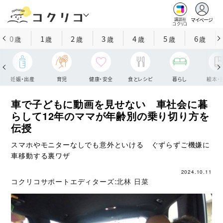
マイページ
講談社
コクリコ
0
1
2
3
4
5
6
歳
歳
歳
歳
歳
歳
歳
妊娠・出産
育児
健康・安全
食とレシピ
暮らし
絵本・
車で子どもに動画を見せない 車社会に暮
らして12年のママが年齢別の乗り切り方を
伝授
スマホやモニターなしでも意外といける ぐずらずご機嫌に
車移動する裏ワザ
2024.10.11
コクリコサポートエディターズ:
北林 日菜