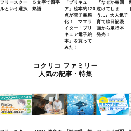
フリースクー
５文字で四字
「プリキュ
『なぜか毎回
ルという選択
熟語
ア」絵本約120
泣けてしま
点が電子書籍
う...』大人気子
化！ ママラ
育て絵日記漫
イター「プリ
画から単行本
キュア電子絵
発売！
本」を買って
みた！
コクリコ ファミリー
人気の記事・特集