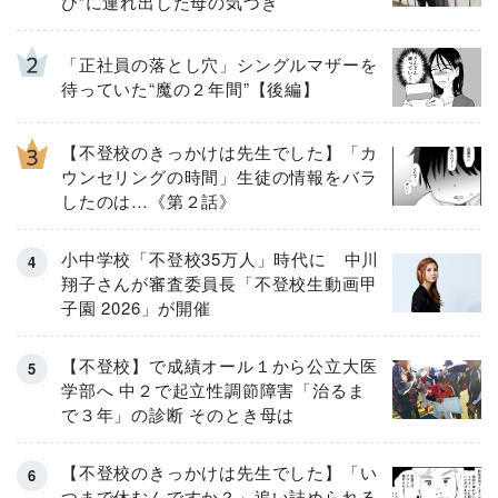
び”に連れ出した母の気づき
「正社員の落とし穴」シングルマザーを
待っていた“魔の２年間”【後編】
【不登校のきっかけは先生でした】「カ
ウンセリングの時間」生徒の情報をバラ
したのは…《第２話》
小中学校「不登校35万人」時代に 中川
翔子さんが審査委員長「不登校生動画甲
子園 2026」が開催
【不登校】で成績オール１から公立大医
学部へ 中２で起立性調節障害「治るま
で３年」の診断 そのとき母は
【不登校のきっかけは先生でした】「い
つまで休むんですか？」追い詰められる