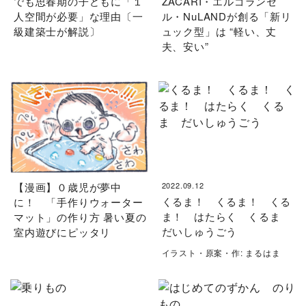
でも思春期の子どもに「１
ZACARI・エルゴランセ
人空間が必要」な理由〔一
ル・NuLANDが創る「新リ
級建築士が解説〕
ュック型」は “軽い、丈
夫、安い”
【漫画】０歳児が夢中
2022.09.12
くるま！ くるま！ くる
に！ 「手作りウォーター
ま！ はたらく くるま
マット」の作り方 暑い夏の
だいしゅうごう
室内遊びにピッタリ
イラスト・原案・作: まるはま