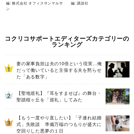
編: 株式会社 オフィスサンマルサ
編: 講談社
ン
コクリコサポートエディターズカテゴリーの
ランキング
妻の家事負担は夫の10倍という現実…俺
だって働いていると主張する夫を黙らせ
た「ある数字」
【聖地巡礼】『耳をすませば』の舞台・
聖蹟桜ヶ丘を「巡礼」してみた
【もう一度やり直したい】「子連れ結婚
式」失敗談 準備万端のつもりが盛大に
空回りした悪夢の１日