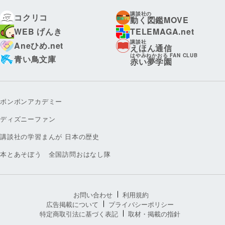
講談社の
コクリコ
動く図鑑MOVE
WEB げんき
TELEMAGA.net
講談社
Aneひめ.net
えほん通信
はやみねかおる FAN CLUB
青い鳥文庫
赤い夢学園
ボンボンアカデミー
ディズニーファン
講談社の学習まんが 日本の歴史
本とあそぼう 全国訪問おはなし隊
お問い合わせ
利用規約
広告掲載について
プライバシーポリシー
特定商取引法に基づく表記
取材・掲載の指針