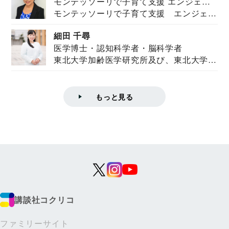
モンテッソーリで子育て支援 エンジェル
モンテッソーリで子育て支援 エンジェル
ズハウス研究所所長
ズハウス研究...
細田 千尋
医学博士・認知科学者・脳科学者
東北大学加齢医学研究所及び、東北大学大
学院情報科学...
もっと見る
講談社コクリコ
ファミリーサイト