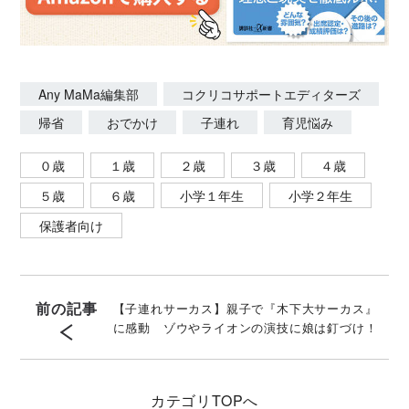
Any MaMa編集部
コクリコサポートエディターズ
帰省
おでかけ
子連れ
育児悩み
０歳
１歳
２歳
３歳
４歳
５歳
６歳
小学１年生
小学２年生
保護者向け
前の記事
【子連れサーカス】親子で『木下大サーカス』
に感動 ゾウやライオンの演技に娘は釘づけ！
カテゴリ
TOPへ