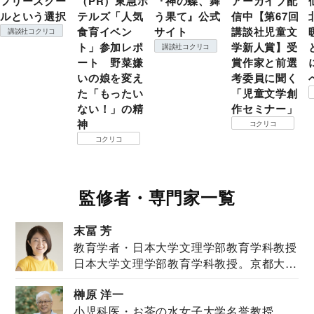
フリースクー
（PR）東急ホ
『神の蝶、舞
アーカイブ配
ルという選択
テルズ「人気
う果て』公式
信中【第67回
食育イベン
サイト
講談社児童文
講談社コクリコ
ト」参加レポ
学新人賞】受
講談社コクリコ
ート 野菜嫌
賞作家と前選
いの娘を変え
考委員に聞く
た「もったい
「児童文学創
ない！」の精
作セミナー」
神
コクリコ
コクリコ
監修者・専門家一覧
末冨 芳
教育学者・日本大学文理学部教育学科教授
日本大学文理学部教育学科教授。京都大学
教育学部卒業...
榊原 洋一
小児科医・お茶の水女子大学名誉教授