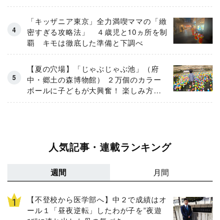
「キッザニア東京」全力満喫ママの「緻
密すぎる攻略法」 ４歳児と10ヵ所を制
覇 キモは徹底した準備と下調べ
【夏の穴場】「じゃぶじゃぶ池」（府
中・郷土の森博物館） ２万個のカラー
ボールに子どもが大興奮！ 楽しみ方と
注意点をルポ
人気記事・連載ランキング
週間
月間
【不登校から医学部へ】中２で成績はオ
ール１「昼夜逆転」したわが子を”夜遊