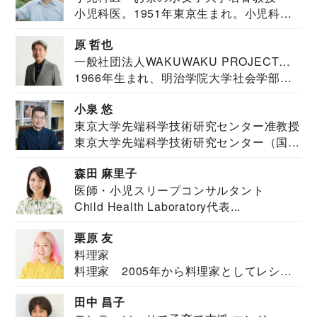
小児科医。1951年東京生まれ。小児科
医。東京大学...
原 哲也
一般社団法人WAKUWAKU PROJECT
1966年生まれ、明治学院大学社会学部福
JAPAN代表・言語聴覚士・社会福祉士
祉学科卒業...
小泉 悠
東京大学先端科学技術研究センター准教授
東京大学先端科学技術研究センター（国際
安全保障構想...
森田 麻里子
医師・小児スリープコンサルタント
Child Health Laboratory代表...
栗原 友
料理家
料理家 2005年から料理家としてレシピ
を紹介。東...
田中 昌子