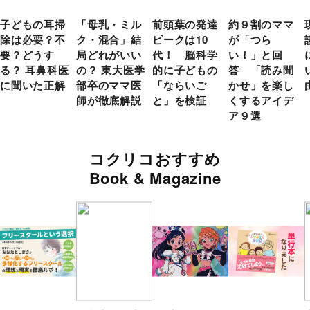
子どもの耳掃
「母乳・ミル
前頭葉の発達
約９割のママ
除は必要？不
ク・混合」結
ピークは10
が「つら
要？どうす
局どれがいい
代！ 脳科学
い！」と回
る？ 耳鼻科医
の？ 東大医学
的に子どもの
答 「読み聞
に聞いた正解
部卒のママ医
「ならいご
かせ」を楽し
師が徹底解説
と」を検証
くするアイデ
ア９選
コクリコおすすめ
Book & Magazine