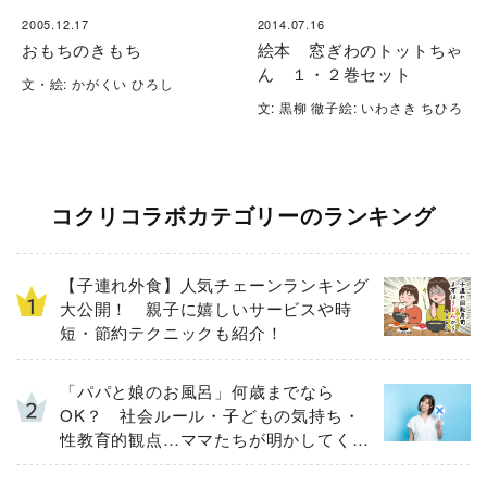
2005.12.17
2014.07.16
おもちのきもち
絵本 窓ぎわのトットちゃ
ん １・２巻セット
文・絵: かがくい ひろし
文: 黒柳 徹子絵: いわさき ちひろ
コクリコラボカテゴリーのランキング
【子連れ外食】人気チェーンランキング
大公開！ 親子に嬉しいサービスや時
短・節約テクニックも紹介！
「パパと娘のお風呂」何歳までなら
OK？ 社会ルール・子どもの気持ち・
性教育的観点…ママたちが明かしてくれ
た「大切にしたいこと」