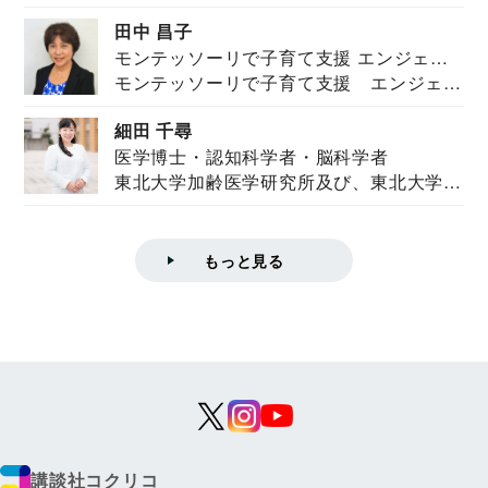
を紹介。東...
田中 昌子
モンテッソーリで子育て支援 エンジェル
モンテッソーリで子育て支援 エンジェル
ズハウス研究所所長
ズハウス研究...
細田 千尋
医学博士・認知科学者・脳科学者
東北大学加齢医学研究所及び、東北大学大
学院情報科学...
もっと見る
講談社コクリコ