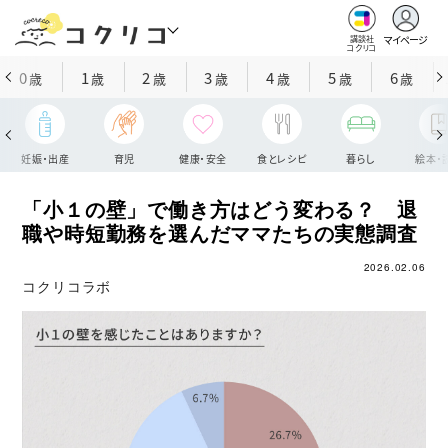
マイページ
講談社
コクリコ
0
1
2
3
4
5
6
歳
歳
歳
歳
歳
歳
歳
妊娠・出産
育児
健康・安全
食とレシピ
暮らし
絵本・
「小１の壁」で働き方はどう変わる？ 退
職や時短勤務を選んだママたちの実態調査
2026.02.06
コクリコラボ