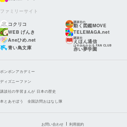
ファミリーサイト
講談社の
コクリコ
動く図鑑MOVE
WEB げんき
TELEMAGA.net
講談社
Aneひめ.net
えほん通信
はやみねかおる FAN CLUB
青い鳥文庫
赤い夢学園
ボンボンアカデミー
ディズニーファン
講談社の学習まんが 日本の歴史
本とあそぼう 全国訪問おはなし隊
お問い合わせ
利用規約