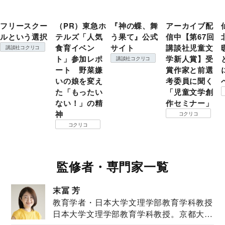
フリースクー
（PR）東急ホ
『神の蝶、舞
アーカイブ配
ルという選択
テルズ「人気
う果て』公式
信中【第67回
食育イベン
サイト
講談社児童文
講談社コクリコ
ト」参加レポ
学新人賞】受
講談社コクリコ
ート 野菜嫌
賞作家と前選
いの娘を変え
考委員に聞く
た「もったい
「児童文学創
ない！」の精
作セミナー」
神
コクリコ
コクリコ
監修者・専門家一覧
末冨 芳
教育学者・日本大学文理学部教育学科教授
日本大学文理学部教育学科教授。京都大学