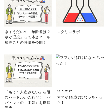
きょうだいの「年齢差は２
コクリコラボ
歳が理想」って本当？ 年
齢差ごとの特徴を公開！
「もう１人産みたい」を阻
2015.07.17
ママがおばけになっちゃっ
むハードルがこれだ！ パ
た！
パ・ママの「本音」を徹底
調査