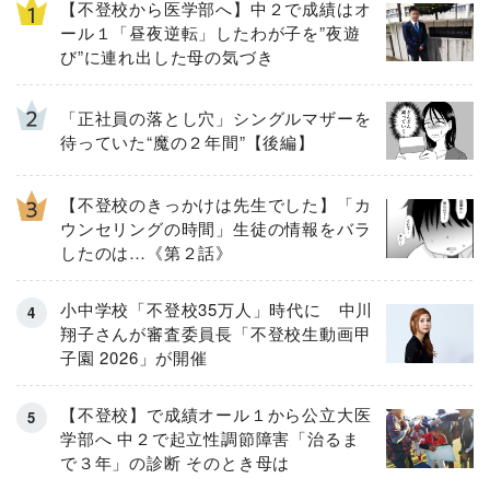
【不登校から医学部へ】中２で成績はオ
ール１「昼夜逆転」したわが子を”夜遊
び”に連れ出した母の気づき
「正社員の落とし穴」シングルマザーを
待っていた“魔の２年間”【後編】
【不登校のきっかけは先生でした】「カ
ウンセリングの時間」生徒の情報をバラ
したのは…《第２話》
小中学校「不登校35万人」時代に 中川
翔子さんが審査委員長「不登校生動画甲
子園 2026」が開催
【不登校】で成績オール１から公立大医
学部へ 中２で起立性調節障害「治るま
で３年」の診断 そのとき母は