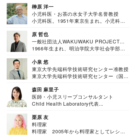
教育学部卒業...
榊原 洋一
小児科医・お茶の水女子大学名誉教授
小児科医。1951年東京生まれ。小児科
医。東京大学...
原 哲也
一般社団法人WAKUWAKU PROJECT
1966年生まれ、明治学院大学社会学部福
JAPAN代表・言語聴覚士・社会福祉士
祉学科卒業...
小泉 悠
東京大学先端科学技術研究センター准教授
東京大学先端科学技術研究センター（国際
安全保障構想...
森田 麻里子
医師・小児スリープコンサルタント
Child Health Laboratory代表...
栗原 友
料理家
料理家 2005年から料理家としてレシピ