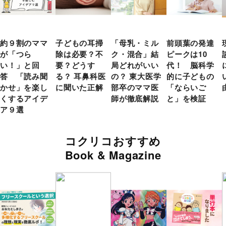
約９割のママ
子どもの耳掃
「母乳・ミル
前頭葉の発達
が「つら
除は必要？不
ク・混合」結
ピークは10
い！」と回
要？どうす
局どれがいい
代！ 脳科学
答 「読み聞
る？ 耳鼻科医
の？ 東大医学
的に子どもの
かせ」を楽し
に聞いた正解
部卒のママ医
「ならいご
くするアイデ
師が徹底解説
と」を検証
ア９選
コクリコおすすめ
Book & Magazine