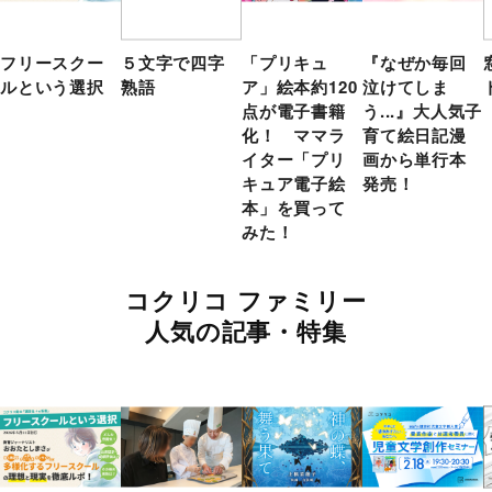
フリースクー
５文字で四字
「プリキュ
『なぜか毎回
ルという選択
熟語
ア」絵本約120
泣けてしま
点が電子書籍
う...』大人気子
化！ ママラ
育て絵日記漫
イター「プリ
画から単行本
キュア電子絵
発売！
本」を買って
みた！
コクリコ ファミリー
人気の記事・特集