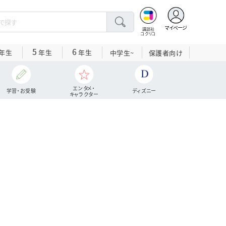
マイページ
講談社
コクリコ
5
6
年生
年生
年生
中学生~
保護者向け
エンタメ・
学習・お受験
ディズニー
キャラクター