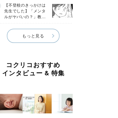
球少年の実話〕
【不登校のきっかけは
先生でした】「メンタ
ルがヤバいの？」教室
で始まった悪ふざけ
《第３話》
もっと見る
コクリコおすすめ
インタビュー & 特集