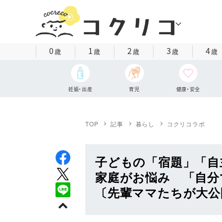
0
1
2
3
4
歳
歳
歳
歳
歳
妊娠・出産
育児
健康・安全
TOP
記事
暮らし
コクリコラボ
子どもの「宿題」「自
家庭がお悩み 「自分
〔先輩ママたちが大公