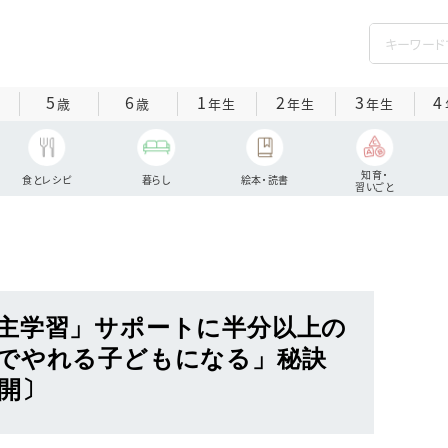
5
6
1
2
3
4
歳
歳
年生
年生
年生
知育・
食とレシピ
暮らし
絵本・読書
習いごと
主学習」サポートに半分以上の
でやれる子どもになる」秘訣
開〕