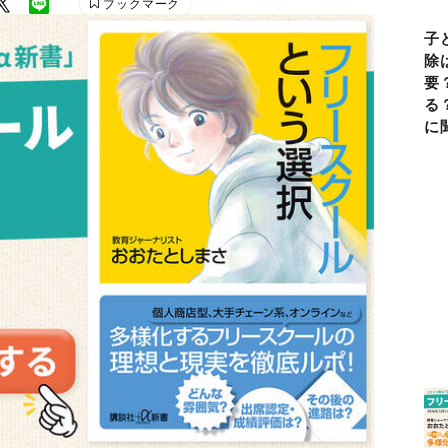
ブックマーク
子
除
要
る
に