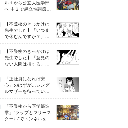
ル１から公立大医学部
へ 中２で起立性調節障
害「治るまで３年」の
診断 そのとき母は
【不登校のきっかけは
先生でした】「いつま
で休むんですか？」追
い詰められる母と息子
《第６話》
【不登校のきっかけは
先生でした】「意見の
ない人間は損する」担
任の一言が苦しみに…
《第１話》
「正社員になれば安
心」のはずが…シング
ルマザーを待ってい
た“魔の２年間”【前編】
「不登校から医学部進
学」“ラップとフリース
クール”でトンネルを脱
して高校受験へ〔元野