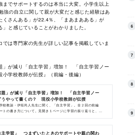
強までサポートするのは本当に大変。小学生以上
「勉強の自立に関して親が大変だと感じた経験はあ
くさんある」が22.4％、「まあまあある」が
ある」と感じていることがわかりました。
コでは専門家の先生が詳しい記事を掲載していま
題」が減り「自主学習」増加！ 「自主学習ノー
役小学校教師が伝授』（前編・後編）
宿題」が減り「自主学習」増加！ 「自主学習ノー
どうやって書くの？ 現役小学校教師が伝授
学校教諭・伊垣尚人先生に聞く、「自主学習」。全２回の前編
ートの書き方について。見開き１ページに学習の振り返りと、好
めを半分ずつという伊垣式のその理由を、詳しく解説してもらい
自主学習」 つまずいたときのサポートや親の関わ