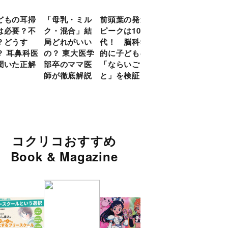
どもの耳掃
「母乳・ミル
前頭葉の発達
約９割のママ
現役
は必要？不
ク・混合」結
ピークは10
が「つら
談員
？どうす
局どれがいい
代！ 脳科学
い！」と回
に偏
？ 耳鼻科医
の？ 東大医学
的に子どもの
答 「読み聞
い」
聞いた正解
部卒のママ医
「ならいご
かせ」を楽し
由
師が徹底解説
と」を検証
くするアイデ
ア９選
コクリコおすすめ
Book & Magazine