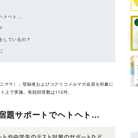
ヘトヘト…
？
をしているの？
に
（エニママ）」登録者およびコクリコメルマガ会員を対象に
ット上で実施。有効回答数は112件。
宿題サポートでヘトヘト…