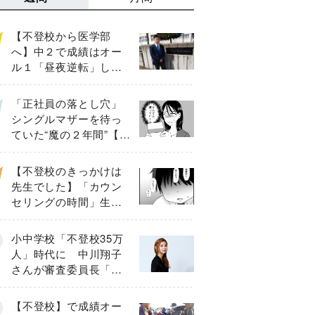
【不登校から医学部
へ】中２で成績はオー
ル１「昼夜逆転」した
わが子を”夜遊び”に連れ
出した母の気づき
「正社員の落とし穴」
シングルマザーを待っ
ていた“魔の２年間”【後
編】
【不登校のきっかけは
先生でした】「カウン
セリングの時間」生徒
の情報をバラしたの
は…《第２話》
小中学校「不登校35万
人」時代に 中川翔子
さんが審査委員長「不
登校生動画甲子園
2026」が開催
【不登校】で成績オー