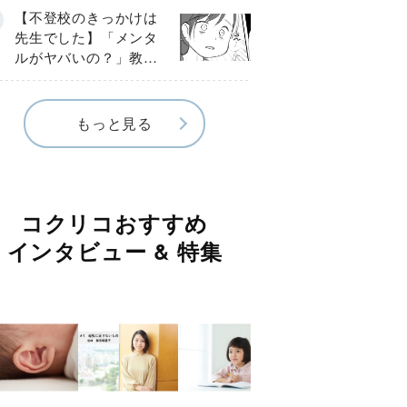
球少年の実話〕
【不登校のきっかけは
先生でした】「メンタ
ルがヤバいの？」教室
で始まった悪ふざけ
《第３話》
もっと見る
コクリコおすすめ
インタビュー & 特集