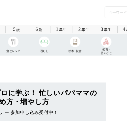
5
6
1
2
3
4
歳
歳
年生
年生
年生
知育・
食とレシピ
暮らし
絵本・読書
習いごと
プロに学ぶ！ 忙しいパパママの
め方・増やし方
ナー 参加申し込み受付中！