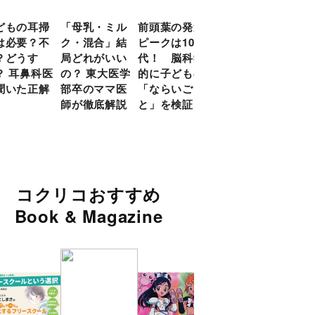
どもの耳掃
「母乳・ミル
前頭葉の発達
約９割のママ
現役
は必要？不
ク・混合」結
ピークは10
が「つら
談員
？どうす
局どれがいい
代！ 脳科学
い！」と回
に偏
？ 耳鼻科医
の？ 東大医学
的に子どもの
答 「読み聞
い」
聞いた正解
部卒のママ医
「ならいご
かせ」を楽し
由
師が徹底解説
と」を検証
くするアイデ
ア９選
コクリコおすすめ
Book & Magazine