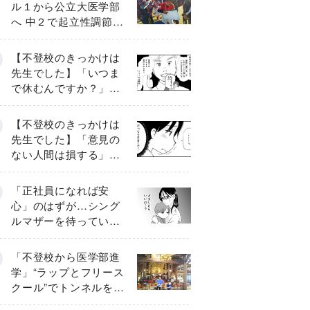
ル１から公立大医学部
へ 中２で起立性調節障
害「治るまで３年」の
診断 そのとき母は
【不登校のきっかけは
先生でした】「いつま
で休むんですか？」追
い詰められる母と息子
《第６話》
【不登校のきっかけは
先生でした】「意見の
ない人間は損する」担
任の一言が苦しみに…
《第１話》
「正社員になれば安
心」のはずが…シング
ルマザーを待ってい
た“魔の２年間”【前編】
「不登校から医学部進
学」“ラップとフリース
クール”でトンネルを脱
して高校受験へ〔元野