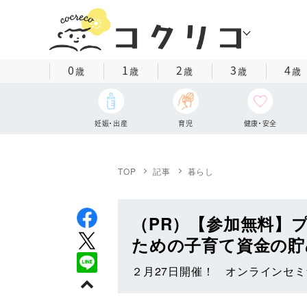
0
1
2
3
4
歳
歳
歳
歳
歳
妊娠・出産
育児
健康・安全
TOP
記事
暮らし
（PR）【参加無料】
ための子育て資金の貯
２月27日開催！ オンラインセミ