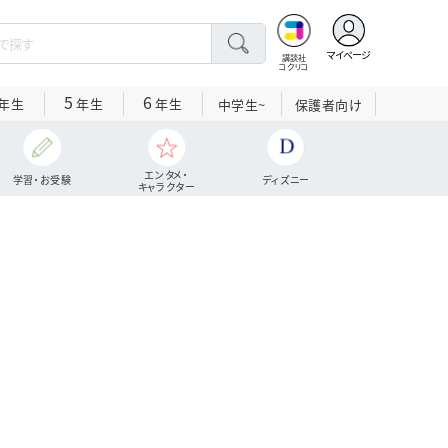
マイページ
講談社
コクリコ
5
6
年生
年生
年生
中学生~
保護者向け
エンタメ・
学習・お受験
ディズニー
キャラクター