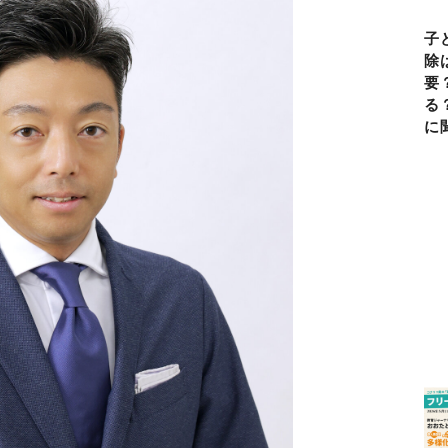
子
除
要
る
に