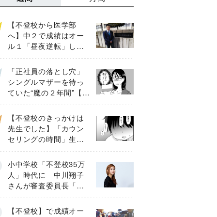
【不登校から医学部
へ】中２で成績はオー
ル１「昼夜逆転」した
わが子を”夜遊び”に連れ
出した母の気づき
「正社員の落とし穴」
シングルマザーを待っ
ていた“魔の２年間”【後
編】
【不登校のきっかけは
先生でした】「カウン
セリングの時間」生徒
の情報をバラしたの
は…《第２話》
小中学校「不登校35万
人」時代に 中川翔子
さんが審査委員長「不
登校生動画甲子園
2026」が開催
【不登校】で成績オー