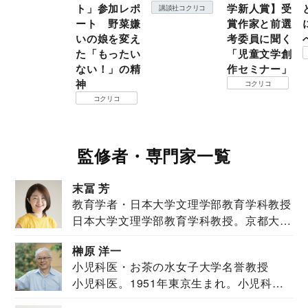
ト」参加レポ
学新人賞】受
講談社コクリコ
ート 野菜嫌
賞作家と前選
いの娘を変え
考委員に聞く
た「もったい
「児童文学創
ない！」の精
作セミナー」
神
コクリコ
コクリコ
監修者・専門家一覧
末冨 芳
教育学者・日本大学文理学部教育学科教授
日本大学文理学部教育学科教授。京都大学
教育学部卒業...
榊原 洋一
小児科医・お茶の水女子大学名誉教授
小児科医。1951年東京生まれ。小児科
医。東京大学...