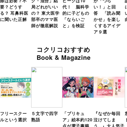
除は必要？不
ク・混合」結
ピークは10
が「つら
要？どうす
局どれがいい
代！ 脳科学
い！」と回
る？ 耳鼻科医
の？ 東大医学
的に子どもの
答 「読み聞
に聞いた正解
部卒のママ医
「ならいご
かせ」を楽し
師が徹底解説
と」を検証
くするアイデ
ア９選
コクリコおすすめ
Book & Magazine
フリースクー
５文字で四字
「プリキュ
『なぜか毎回
ルという選択
熟語
ア」絵本約120
泣けてしま
点が電子書籍
う...』大人気子