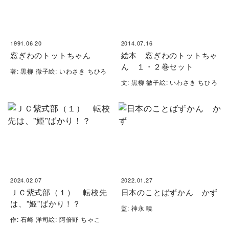
1991.06.20
2014.07.16
窓ぎわのトットちゃん
絵本 窓ぎわのトットちゃ
ん １・２巻セット
著: 黒柳 徹子絵: いわさき ちひろ
文: 黒柳 徹子絵: いわさき ちひろ
2024.02.07
2022.01.27
ＪＣ紫式部（１） 転校先
日本のことばずかん かず
は、”姫”ばかり！？
監: 神永 曉
作: 石崎 洋司絵: 阿倍野 ちゃこ