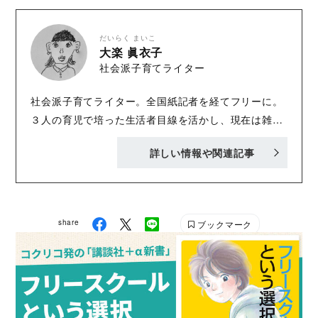
だいらく まいこ
大楽 眞衣子
社会派子育てライター
社会派子育てライター。全国紙記者を経てフリーに。
３人の育児で培った生活者目線を活かし、現在は雑誌
やWEBで子育てや女性の生き方に関わる社会派記事を
詳しい情報や関連記事
執筆している。大学で児童学を専攻中で、保育士資格
を取得。２歳差3兄弟の母。昆虫好き。イラストは三
男による「ママ」 ●公式HP「my luck」
share
ブックマーク