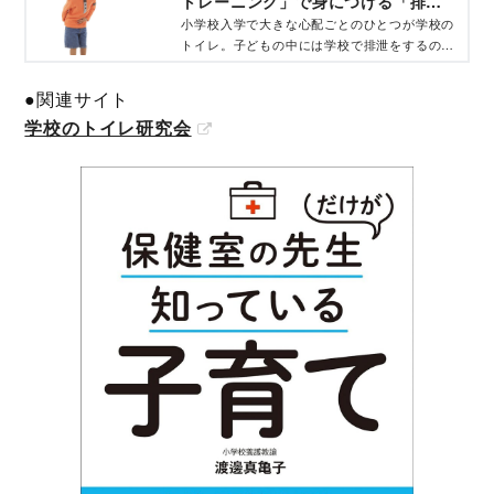
トレーニング」で身につける「排泄
習慣」とは 専門家が解説 - コクリ
小学校入学で大きな心配ごとのひとつが学校の
トイレ。子どもの中には学校で排泄をするのが
コ｜講談社
苦手だったり、授業中にトイレに行きたいと言
い出せない子も。入学前にやっておきたいトイ
●関連サイト
レトレーニングを専門家がアドバイス。第２回
学校のトイレ研究会
／全２回