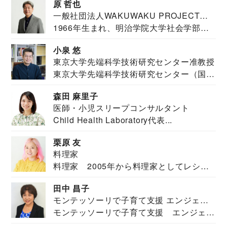
原 哲也
一般社団法人WAKUWAKU PROJECT
1966年生まれ、明治学院大学社会学部福
JAPAN代表・言語聴覚士・社会福祉士
祉学科卒業...
小泉 悠
東京大学先端科学技術研究センター准教授
東京大学先端科学技術研究センター（国際
安全保障構想...
森田 麻里子
医師・小児スリープコンサルタント
Child Health Laboratory代表...
栗原 友
料理家
料理家 2005年から料理家としてレシピ
を紹介。東...
田中 昌子
モンテッソーリで子育て支援 エンジェル
モンテッソーリで子育て支援 エンジェル
ズハウス研究所所長
ズハウス研究...