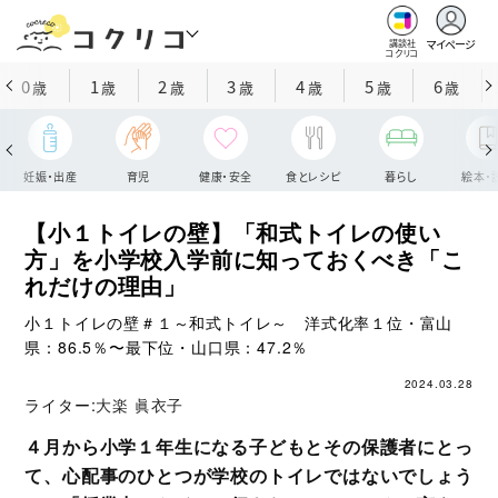
マイページ
講談社
コクリコ
0
1
2
3
4
5
6
歳
歳
歳
歳
歳
歳
歳
妊娠・出産
育児
健康・安全
食とレシピ
暮らし
絵本・
【小１トイレの壁】「和式トイレの使い
方」を小学校入学前に知っておくべき「こ
れだけの理由」
小１トイレの壁＃１～和式トイレ～ 洋式化率１位・富山
県：86.5％〜最下位・山口県：47.2％
2024.03.28
ライター:
大楽 眞衣子
４月から小学１年生になる子どもとその保護者にとっ
て、心配事のひとつが学校のトイレではないでしょう