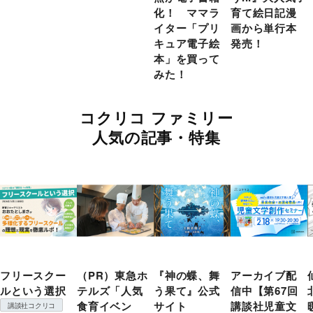
化！ ママラ
育て絵日記漫
イター「プリ
画から単行本
キュア電子絵
発売！
本」を買って
みた！
コクリコ ファミリー
人気の記事・特集
フリースクー
（PR）東急ホ
『神の蝶、舞
アーカイブ配
ルという選択
テルズ「人気
う果て』公式
信中【第67回
食育イベン
サイト
講談社児童文
講談社コクリコ