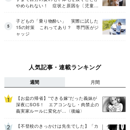
やめられない！ 症状と原因を〔児童精
神科医が解説〕
子どもの「乗り物酔い」 実際に試した
15の対策 これってあり？ 専門医がジ
ャッジ
人気記事・連載ランキング
週間
月間
【お盆の帰省】“できる嫁“だった義妹が
深夜にSOS！ エアコンなし・肉禁止の
義実家ルールに変化が…〈後編〉
【不登校のきっかけは先生でした】「カ