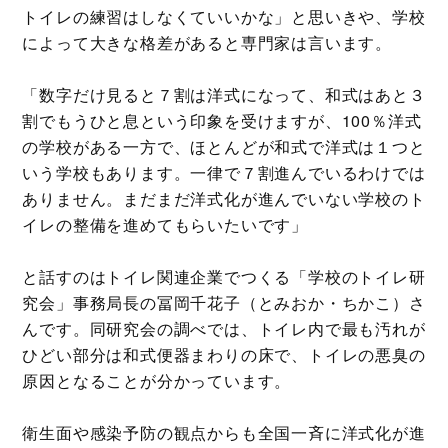
トイレの練習はしなくていいかな」と思いきや、学校
によって大きな格差があると専門家は言います。
「数字だけ見ると７割は洋式になって、和式はあと３
割でもうひと息という印象を受けますが、100％洋式
の学校がある一方で、ほとんどが和式で洋式は１つと
いう学校もあります。一律で７割進んでいるわけでは
ありません。まだまだ洋式化が進んでいない学校のト
イレの整備を進めてもらいたいです」
と話すのはトイレ関連企業でつくる「学校のトイレ研
究会」事務局長の冨岡千花子（とみおか・ちかこ）さ
んです。同研究会の調べでは、トイレ内で最も汚れが
ひどい部分は和式便器まわりの床で、トイレの悪臭の
原因となることが分かっています。
衛生面や感染予防の観点からも全国一斉に洋式化が進