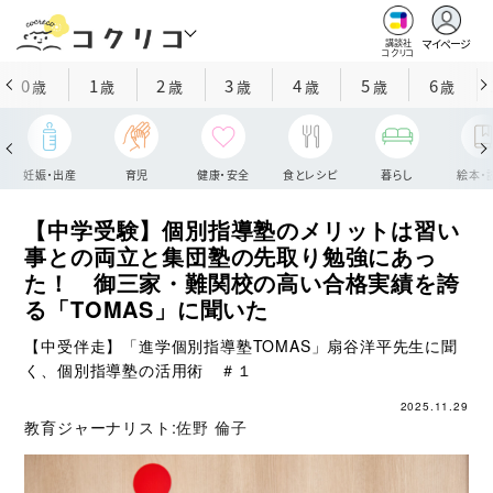
マイページ
講談社
コクリコ
0
1
2
3
4
5
6
歳
歳
歳
歳
歳
歳
歳
妊娠・出産
育児
健康・安全
食とレシピ
暮らし
絵本・
【中学受験】個別指導塾のメリットは習い
事との両立と集団塾の先取り勉強にあっ
た！ 御三家・難関校の高い合格実績を誇
る「TOMAS」に聞いた
【中受伴走】「進学個別指導塾TOMAS」扇谷洋平先生に聞
く、個別指導塾の活用術 ＃１
2025.11.29
教育ジャーナリスト:
佐野 倫子