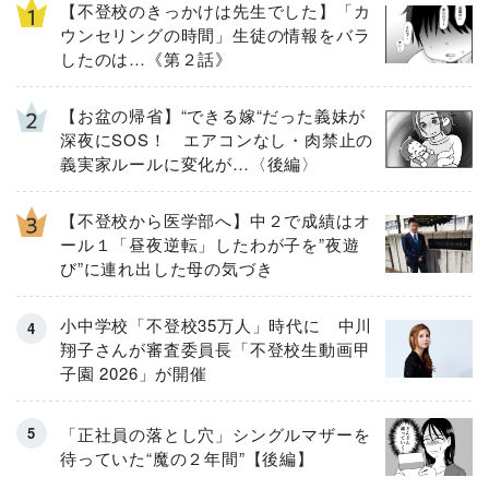
【不登校のきっかけは先生でした】「カ
ウンセリングの時間」生徒の情報をバラ
したのは…《第２話》
【お盆の帰省】“できる嫁“だった義妹が
深夜にSOS！ エアコンなし・肉禁止の
義実家ルールに変化が…〈後編〉
【不登校から医学部へ】中２で成績はオ
ール１「昼夜逆転」したわが子を”夜遊
び”に連れ出した母の気づき
小中学校「不登校35万人」時代に 中川
翔子さんが審査委員長「不登校生動画甲
子園 2026」が開催
「正社員の落とし穴」シングルマザーを
待っていた“魔の２年間”【後編】