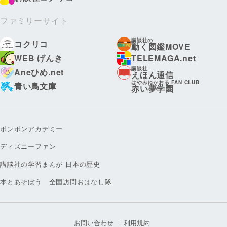
ファミリーサイト
講談社の
コクリコ
動く図鑑MOVE
WEB げんき
TELEMAGA.net
講談社
Aneひめ.net
えほん通信
はやみねかおる FAN CLUB
青い鳥文庫
赤い夢学園
ボンボンアカデミー
ディズニーファン
講談社の学習まんが 日本の歴史
本とあそぼう 全国訪問おはなし隊
お問い合わせ
利用規約