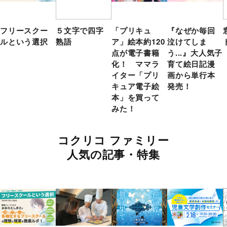
フリースクー
５文字で四字
「プリキュ
『なぜか毎回
ルという選択
熟語
ア」絵本約120
泣けてしま
点が電子書籍
う...』大人気子
化！ ママラ
育て絵日記漫
イター「プリ
画から単行本
キュア電子絵
発売！
本」を買って
みた！
コクリコ ファミリー
人気の記事・特集