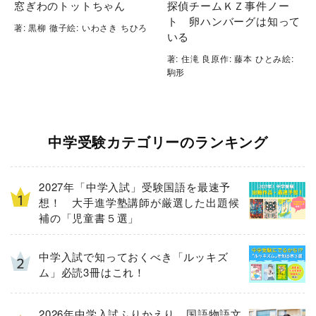
窓ぎわのトットちゃん
探偵チームＫＺ事件ノー
ト 卵ハンバーグは知って
著: 黒柳 徹子絵: いわさき ちひろ
いる
著: 住滝 良原作: 藤本 ひとみ絵:
駒形
中学受験カテゴリーのランキング
2027年「中学入試」受験国語を最速予
想！ 大手進学塾講師が厳選した出題候
補の「児童書５選」
中学入試で知っておくべき「ルッキズ
ム」必読3冊はこれ！
2026年中学入試ふりかえり 国語物語文