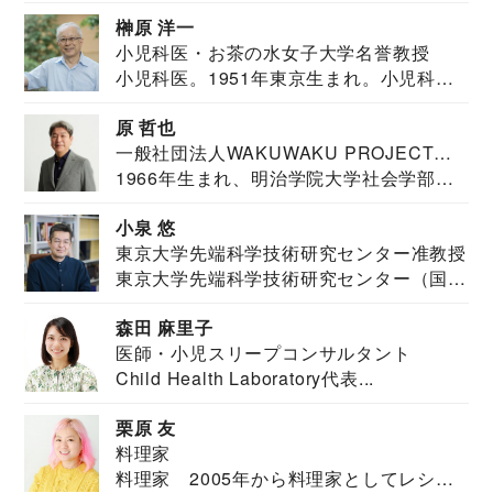
教育学部卒業...
榊原 洋一
小児科医・お茶の水女子大学名誉教授
小児科医。1951年東京生まれ。小児科
医。東京大学...
原 哲也
一般社団法人WAKUWAKU PROJECT
1966年生まれ、明治学院大学社会学部福
JAPAN代表・言語聴覚士・社会福祉士
祉学科卒業...
小泉 悠
東京大学先端科学技術研究センター准教授
東京大学先端科学技術研究センター（国際
安全保障構想...
森田 麻里子
医師・小児スリープコンサルタント
Child Health Laboratory代表...
栗原 友
料理家
料理家 2005年から料理家としてレシピ