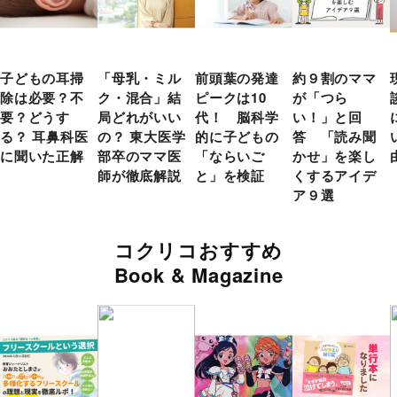
子どもの耳掃
「母乳・ミル
前頭葉の発達
約９割のママ
除は必要？不
ク・混合」結
ピークは10
が「つら
要？どうす
局どれがいい
代！ 脳科学
い！」と回
る？ 耳鼻科医
の？ 東大医学
的に子どもの
答 「読み聞
に聞いた正解
部卒のママ医
「ならいご
かせ」を楽し
師が徹底解説
と」を検証
くするアイデ
ア９選
コクリコおすすめ
Book & Magazine