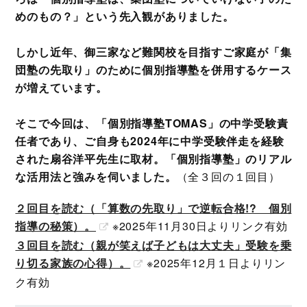
めのもの？」という先入観がありました。
しかし近年、御三家など難関校を目指すご家庭が「集
団塾の先取り」のために個別指導塾を併用するケース
が増えています。
そこで今回は、「個別指導塾TOMAS」の中学受験責
任者であり、ご自身も2024年に中学受験伴走を経験
された扇谷洋平先生に取材。「個別指導塾」のリアル
な活用法と強みを伺いました。
（全３回の１回目）
２回目を読む（「算数の先取り」で逆転合格!? 個別
指導の秘策）。
※2025年11月30日よりリンク有効
３回目を読む（親が笑えば子どもは大丈夫」受験を乗
り切る家族の心得）。
※2025年12月１日よりリン
ク有効