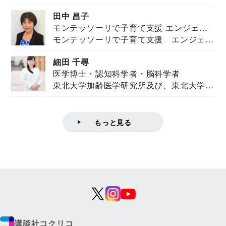
を紹介。東...
田中 昌子
モンテッソーリで子育て支援 エンジェル
モンテッソーリで子育て支援 エンジェル
ズハウス研究所所長
ズハウス研究...
細田 千尋
医学博士・認知科学者・脳科学者
東北大学加齢医学研究所及び、東北大学大
学院情報科学...
もっと見る
講談社コクリコ