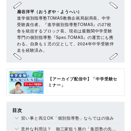
扇谷洋平（おうぎや・ようへい）
進学個別指導塾TOMAS教務企画局副局長。中学
受験責任者。『進学個別指導塾TOMAS』の27校
舎を統括するブロック長。現在は最難関中学受験
専門の個別指導塾『Spec.TOMAS』の運営にも携
わる。自身も１児の父として、2024年中学受験伴
走を経験済み。
【アーカイブ配信中】「中学受験セ
ミナー」
目次
習い事と両立OK「個別指導塾」ならではの強み
意外な利用法？ 御三家狙う層の「集団塾の先取り学習」