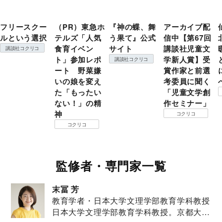
フリースクー
（PR）東急ホ
『神の蝶、舞
アーカイブ配
ルという選択
テルズ「人気
う果て』公式
信中【第67回
食育イベン
サイト
講談社児童文
講談社コクリコ
ト」参加レポ
学新人賞】受
講談社コクリコ
ート 野菜嫌
賞作家と前選
いの娘を変え
考委員に聞く
た「もったい
「児童文学創
ない！」の精
作セミナー」
神
コクリコ
コクリコ
監修者・専門家一覧
末冨 芳
教育学者・日本大学文理学部教育学科教授
日本大学文理学部教育学科教授。京都大学