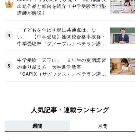
出題作品と傾向を紹介〔中学受験専門塾
講師が解説〕
「子どもを伸ばす親に共通点は、な
い」 【中学受験】難関校合格率抜群・
中学受験塾『グノーブル』ベテラン講師
が「保護者のお悩み」にガチ回答！
中学受験「天王山」 ６年生の夏期講習
の乗り越え方 大手進学教室
『SAPIX（サピックス）』ベテラン講師
が伝授
人気記事・連載ランキング
週間
月間