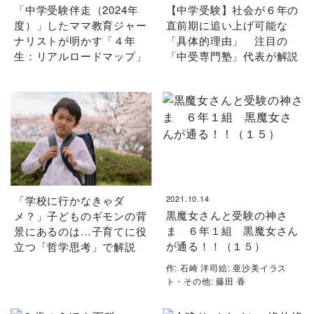
「中学受験伴走（2024年
【中学受験】社会が６年の
度）」したママ教育ジャー
直前期に追い上げ可能な
ナリストが明かす「４年
「具体的理由」 注目の
生：リアルロードマップ」
「中受専門塾」代表が解説
「学校に行かなきゃダ
2021.10.14
黒魔女さんと受験の神さ
メ？」子どものギモンの背
ま ６年１組 黒魔女さん
景にあるのは…子育てに役
が通る！！（１５）
立つ「哲学思考」で解説
作: 石崎 洋司絵: 亜沙美イラス
ト・その他: 藤田 香