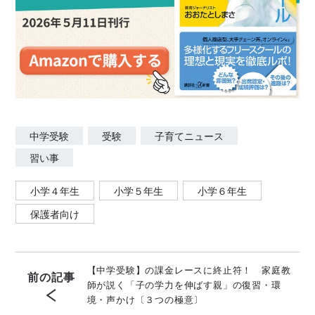
中学受験
受験
子育てニュース
習い事
小学４年生
小学５年生
小学６年生
保護者向け
【中学受験】の課金レースに終止符！ 家庭教
前の記事
師が説く「子の学力を伸ばす親」の復習・環
境・声かけ〔３つの極意〕