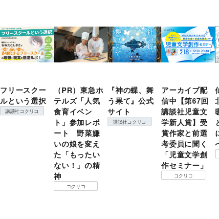
フリースクー
（PR）東急ホ
『神の蝶、舞
アーカイブ配
ルという選択
テルズ「人気
う果て』公式
信中【第67回
食育イベン
サイト
講談社児童文
講談社コクリコ
ト」参加レポ
学新人賞】受
講談社コクリコ
ート 野菜嫌
賞作家と前選
いの娘を変え
考委員に聞く
た「もったい
「児童文学創
ない！」の精
作セミナー」
神
コクリコ
コクリコ