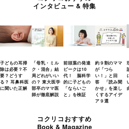
インタビュー & 特集
子どもの耳掃
「母乳・ミル
前頭葉の発達
約９割のママ
除は必要？不
ク・混合」結
ピークは10
が「つら
要？どうす
局どれがいい
代！ 脳科学
い！」と回
る？ 耳鼻科医
の？ 東大医学
的に子どもの
答 「読み聞
に聞いた正解
部卒のママ医
「ならいご
かせ」を楽し
師が徹底解説
と」を検証
くするアイデ
ア９選
コクリコおすすめ
Book & Magazine