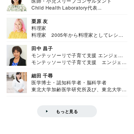
医師・小児スリープコンサルタント
Child Health Laboratory代表...
栗原 友
料理家
料理家 2005年から料理家としてレシピ
を紹介。東...
田中 昌子
モンテッソーリで子育て支援 エンジェル
モンテッソーリで子育て支援 エンジェル
ズハウス研究所所長
ズハウス研究...
細田 千尋
医学博士・認知科学者・脳科学者
東北大学加齢医学研究所及び、東北大学大
学院情報科学...
もっと見る