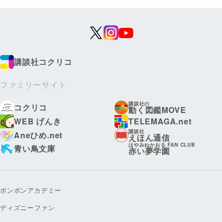
講談社コクリコ
ファミリーサイト
講談社の
コクリコ
動く図鑑MOVE
WEB げんき
TELEMAGA.net
講談社
Aneひめ.net
えほん通信
はやみねかおる FAN CLUB
青い鳥文庫
赤い夢学園
ボンボンアカデミー
ディズニーファン