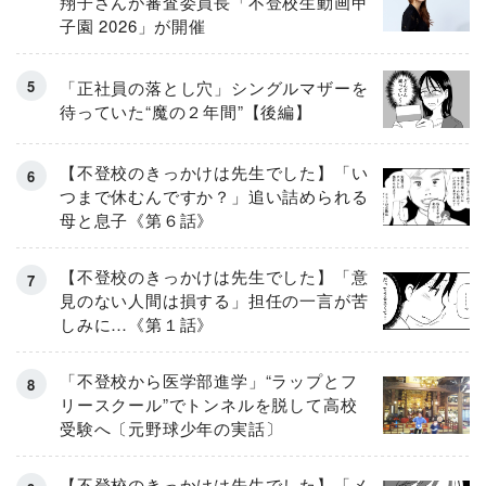
翔子さんが審査委員長「不登校生動画甲
子園 2026」が開催
「正社員の落とし穴」シングルマザーを
待っていた“魔の２年間”【後編】
【不登校のきっかけは先生でした】「い
つまで休むんですか？」追い詰められる
母と息子《第６話》
【不登校のきっかけは先生でした】「意
見のない人間は損する」担任の一言が苦
しみに…《第１話》
「不登校から医学部進学」“ラップとフ
リースクール”でトンネルを脱して高校
受験へ〔元野球少年の実話〕
【不登校のきっかけは先生でした】「メ