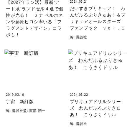
【2027年ラン活】最新“ア
2024.03.21
だいすきプリキュア！ わ
ート系”ランドセル４選で個
んだふるぷりきゅあ！＆プ
性が光る！ ミナ ペルホネ
リキュアオールスターズ
ンや藤原ヒロシ率いる「フ
ファンブック ｖｏｌ．１
ラグメントデザイン」コラ
ボも！
編: 講談社
2019.03.16
2024.03.22
宇宙 新訂版
プリキュアドリルシリー
ズ わんだふるぷりきゅ
編: 講談社監: 渡部 潤一
あ！ こうさくドリル
編: 講談社