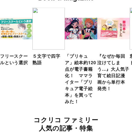
フリースクー
５文字で四字
「プリキュ
『なぜか毎回
ルという選択
熟語
ア」絵本約120
泣けてしま
点が電子書籍
う...』大人気子
化！ ママラ
育て絵日記漫
イター「プリ
画から単行本
キュア電子絵
発売！
本」を買って
みた！
コクリコ ファミリー
人気の記事・特集