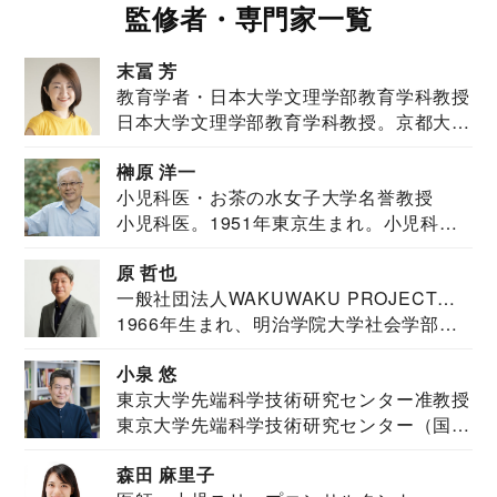
監修者・専門家一覧
末冨 芳
教育学者・日本大学文理学部教育学科教授
日本大学文理学部教育学科教授。京都大学
教育学部卒業...
榊原 洋一
小児科医・お茶の水女子大学名誉教授
小児科医。1951年東京生まれ。小児科
医。東京大学...
原 哲也
一般社団法人WAKUWAKU PROJECT
1966年生まれ、明治学院大学社会学部福
JAPAN代表・言語聴覚士・社会福祉士
祉学科卒業...
小泉 悠
東京大学先端科学技術研究センター准教授
東京大学先端科学技術研究センター（国際
安全保障構想...
森田 麻里子