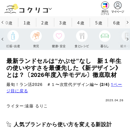
マイページ
講談社
コクリコ
0
1
2
3
4
5
6
歳
歳
歳
歳
歳
歳
歳
妊娠・出産
育児
健康・安全
食とレシピ
暮らし
絵本・
最新ランドセルは“かぶせ“なし 新１年生
の使いやすさを最優先した《新デザイン》
とは？〔2026年度入学モデル〕徹底取材
最旬！ラン活2026 ＃１〜次世代デザイン編〜
(2/4)
1ペー
ジ目に戻る
2025.04.26
ライター:
遠藤 るりこ
人気ブランドから使い方を変える新設計