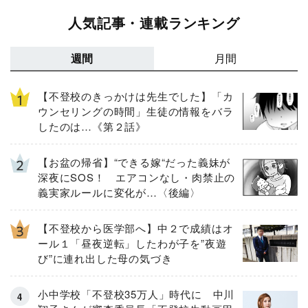
人気記事・連載ランキング
週間
月間
【不登校のきっかけは先生でした】「カ
ウンセリングの時間」生徒の情報をバラ
したのは…《第２話》
【お盆の帰省】“できる嫁“だった義妹が
深夜にSOS！ エアコンなし・肉禁止の
義実家ルールに変化が…〈後編〉
【不登校から医学部へ】中２で成績はオ
ール１「昼夜逆転」したわが子を”夜遊
び”に連れ出した母の気づき
小中学校「不登校35万人」時代に 中川