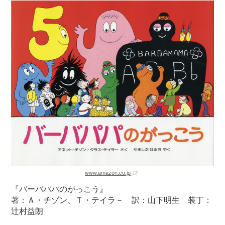
www.amazon.co.jp
『バーバパパのがっこう』
著：Ａ・チゾン、Ｔ・テイラ－ 訳：山下明生 装丁：
辻村益朗