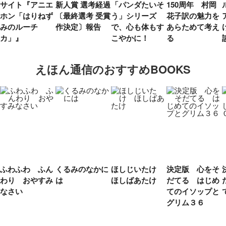
サイト『アニエ
新人賞 選考経過
「パンダたいそ
150周年 村岡
ホン「はりねず
〔最終選考 受賞
う」シリーズ
花子訳の魅力を
みのルーチ
作決定〕報告
で、心も体もす
あらためて考え
カ」』
こやかに！
る
えほん通信のおすすめBOOKS
ふわふわ ふん
くるみのなかに
ほしじいたけ
決定版 心をそ
わり おやすみ
は
ほしばあたけ
だてる はじめ
なさい
てのイソップと
グリム３６