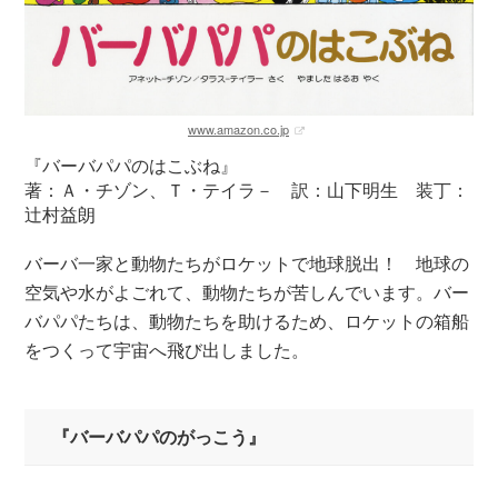
www.amazon.co.jp
『バーバパパのはこぶね』
著：Ａ・チゾン、Ｔ・テイラ－ 訳：山下明生 装丁：
辻村益朗
バーバ一家と動物たちがロケットで地球脱出！ 地球の
空気や水がよごれて、動物たちが苦しんでいます。バー
バパパたちは、動物たちを助けるため、ロケットの箱船
をつくって宇宙へ飛び出しました。
『バーバパパのがっこう』