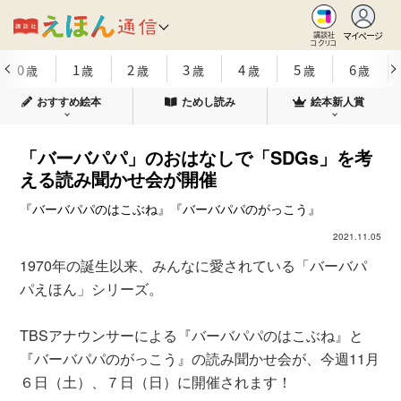
マイページ
講談社
コクリコ
0
1
2
3
4
5
6
歳
歳
歳
歳
歳
歳
歳
おすすめ絵本
ためし読み
絵本新人賞
「バーバパパ」のおはなしで「SDGs」を考
える読み聞かせ会が開催
『バーバパパのはこぶね』『バーバパパのがっこう』
2021.11.05
1970年の誕生以来、みんなに愛されている「バーバパ
パえほん」シリーズ。
TBSアナウンサーによる『バーバパパのはこぶね』と
『バーバパパのがっこう』の読み聞かせ会が、今週11月
６日（土）、７日（日）に開催されます！