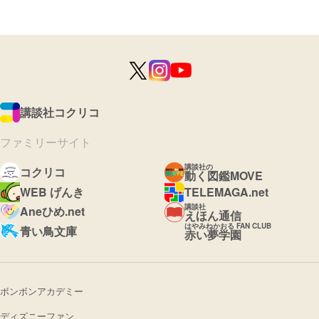
講談社コクリコ
ファミリーサイト
講談社の
コクリコ
動く図鑑MOVE
WEB げんき
TELEMAGA.net
講談社
Aneひめ.net
えほん通信
はやみねかおる FAN CLUB
青い鳥文庫
赤い夢学園
ボンボンアカデミー
ディズニーファン