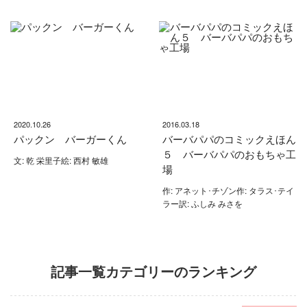
2020.10.26
2016.03.18
パックン バーガーくん
バーバパパのコミックえほん
５ バーバパパのおもちゃ工
文: 乾 栄里子絵: 西村 敏雄
場
作: アネット･チゾン作: タラス･テイ
ラー訳: ふしみ みさを
記事一覧カテゴリーのランキング