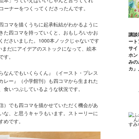
絵本」っていえばいいじゃんと言ってくれ
のコーナーをつくってくださったんです。
四コマを描くうちに起承転結がわかるように
きた四コマを持っていくと、おもしろいかお
講談
ださいました。1000本ノックじゃないです
ート
サイ
、いまだにアイデアのストックになって、絵本
ホン
です。
みの
カ
らなんでもいくらくん』（イースト・プレス
カレー』（小学館刊）も四コマから生まれた
、食いつぶしているような状況です。
信）でも四コマを描かせていただく機会があ
いな、と思うキャラもいます。ストーリーに
すめです。