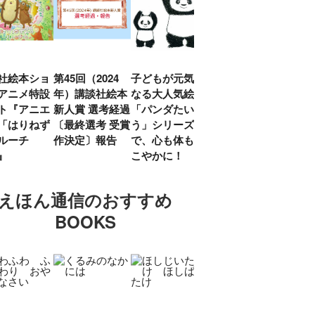
社絵本ショ
第45回（2024
子どもが元気に
『赤毛のアン』
「し
アニメ特設
年）講談社絵本
なる大人気絵本
モンゴメリ生誕
い」
ト『アニエ
新人賞 選考経過
「パンダたいそ
150周年 村岡
ルコ
「はりねず
〔最終選考 受賞
う」シリーズ
花子訳の魅力を
アウ
ルーチ
作決定〕報告
で、心も体もす
あらためて考え
け.の
」』
こやかに！
る
談！
えほん通信のおすすめ
BOOKS