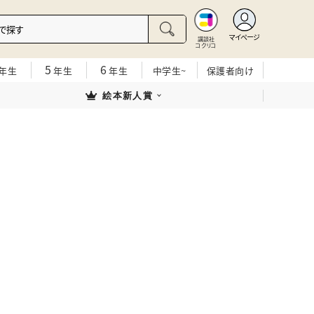
マイページ
講談社
コクリコ
5
6
年生
年生
年生
中学生~
保護者向け
絵本新人賞