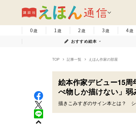
0
1
2
3
4
歳
歳
歳
歳
歳
おすすめ絵本
TOP
記事一覧
えほん作家の部屋
絵本作家デビュー15
べ物しか描けない」弱
描きこみすぎのサイン本とは？ シ