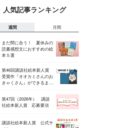
人気記事ランキング
週間
月間
まだ間に合う！ 夏休みの
読書感想文におすすめの絵
本５選
第46回講談社絵本新人賞
受賞作『オオカミさんのお
きゃくさん』ができるまで
③
第47回（2026年） 講談
社絵本新人賞 応募要項
講談社絵本新人賞 公式サ