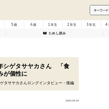
5
6
1
2
3
4
歳
歳
年生
年生
年生
ためし読み
周年シゲタサヤカさん 「食
みが個性に
ゲタサヤカさんロングインタビュー・後編
2024.05.04