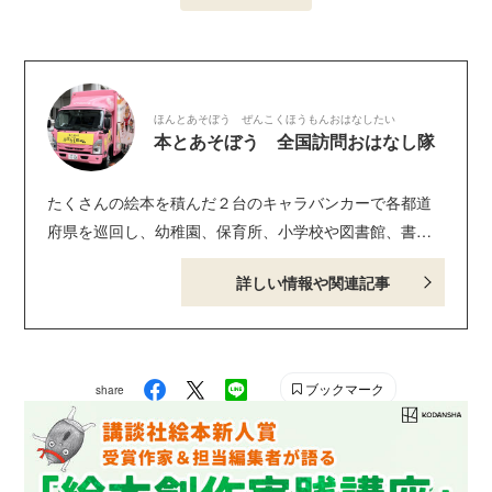
ほんとあそぼう ぜんこくほうもんおはなしたい
本とあそぼう 全国訪問おはなし隊
たくさんの絵本を積んだ２台のキャラバンカーで各都道
府県を巡回し、幼稚園、保育所、小学校や図書館、書店
などを訪問している、「本とあそぼう 全国訪問おはな
詳しい情報や関連記事
し隊」。1999年７月に、講談社90周年記念事業として、
スタートしました。 2007年には第55回菊池寛賞、2018
年には、メセナ大賞にも選ばれました。 スタートして以
来、通算2万2000回以上の訪問、190万人を超える参加者
ブックマーク
share
のみなさん、ありがとうございます。次はあなたの町で
お会いできるかもしれませんね！
https://ohanashitai.kodansha.co.jp/ X（旧Twitter）：
@ohanashitai55 Instagram：@kodanshaohanashitai