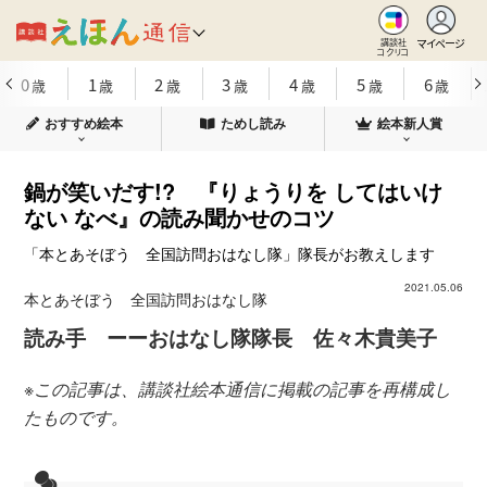
マイページ
講談社
コクリコ
0
1
2
3
4
5
6
歳
歳
歳
歳
歳
歳
歳
おすすめ絵本
ためし読み
絵本新人賞
鍋が笑いだす!? 『りょうりを してはいけ
ない なべ』の読み聞かせのコツ
「本とあそぼう 全国訪問おはなし隊」隊長がお教えします
2021.05.06
本とあそぼう 全国訪問おはなし隊
読み手 ーーおはなし隊隊長 佐々木貴美子
※この記事は、講談社絵本通信に掲載の記事を再構成し
たものです。