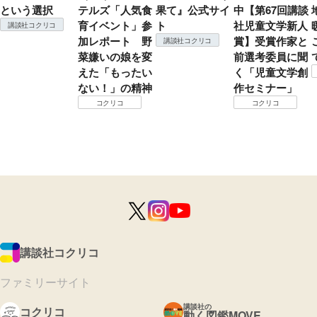
という選択
テルズ「人気食
果て』公式サイ
中【第67回講談
育イベント」参
ト
社児童文学新人
講談社コクリコ
加レポート 野
賞】受賞作家と
講談社コクリコ
菜嫌いの娘を変
前選考委員に聞
えた「もったい
く「児童文学創
ない！」の精神
作セミナー」
コクリコ
コクリコ
講談社コクリコ
ファミリーサイト
講談社の
コクリコ
動く図鑑MOVE