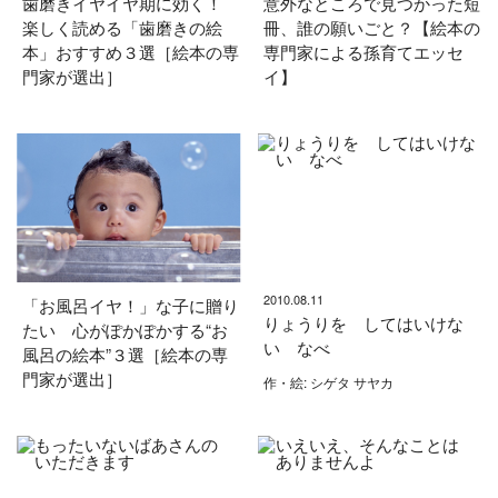
歯磨きイヤイヤ期に効く！
意外なところで見つかった短
楽しく読める「歯磨きの絵
冊、誰の願いごと？【絵本の
本」おすすめ３選［絵本の専
専門家による孫育てエッセ
門家が選出］
イ】
2010.08.11
「お風呂イヤ！」な子に贈り
りょうりを してはいけな
たい 心がぽかぽかする“お
い なべ
風呂の絵本”３選［絵本の専
門家が選出］
作・絵: シゲタ サヤカ