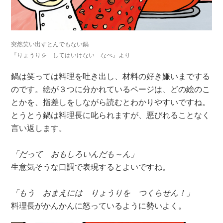
突然笑い出すとんでもない鍋
『りょうりを してはいけない なべ』より
鍋は笑っては料理を吐き出し、材料の好き嫌いまでする
のです。絵が３つに分かれているページは、どの絵のこ
とかを、指差しをしながら読むとわかりやすいですね。
とうとう鍋は料理長に叱られますが、悪びれることなく
言い返します。
「だって おもしろいんだも～ん」
生意気そうな口調で表現するとよいですね。
「もう おまえには りょうりを つくらせん！」
料理長がかんかんに怒っているように勢いよく。