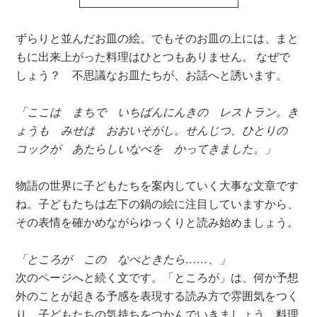
ずらりと並んだお皿の絵。でもそのお皿の上には、まと
もに出来上がった料理はひとつもありません。 なぜで
しょう？ 不思議なお皿たちが、お話へと誘います。
「ここは まちで いちばんにんきの レストラン。き
ょうも みせは おおいそがし。せんじつ、ひとりの
コックが あたらしいなべを かってきました。」
物語の世界に子どもたちを案内していく大事な文章です
ね。子どもたちは左下の鍋の絵に注目していますから、
その表情を確かめながらゆっくりと読み始めましょう。
「ところが この なべときたら……、」
次のページへと続く文です。「ところが」は、何か予想
外のことが起きる予感を表現する読み方で雰囲気をつく
り、子どもたちの気持ちをつかんでいきましょう。料理