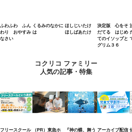
ふわふわ ふん
くるみのなかに
ほしじいたけ
決定版 心をそ
わり おやすみ
は
ほしばあたけ
だてる はじめ
なさい
てのイソップと
グリム３６
コクリコ ファミリー
人気の記事・特集
フリースクール
（PR）東急ホ
『神の蝶、舞う
アーカイブ配信