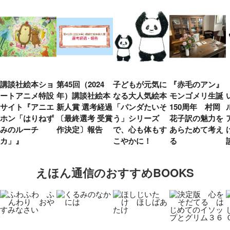
講談社絵本ショ
第45回（2024
子どもが元気に
『赤毛のアン』
ートアニメ特設
年）講談社絵本
なる大人気絵本
モンゴメリ生誕
サイト『アニエ
新人賞 選考経過
「パンダたいそ
150周年 村岡
ホン「はりねず
〔最終選考 受賞
う」シリーズ
花子訳の魅力を
みのルーチ
作決定〕報告
で、心も体もす
あらためて考え
カ」』
こやかに！
る
えほん通信のおすすめBOOKS