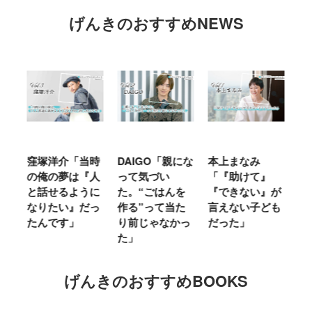
げんきのおすすめNEWS
窪塚洋介「当時
DAIGO「親にな
本上まなみ
千
る
の俺の夢は『人
って気づい
「『助けて』
育
ミ
と話せるように
た。“ごはんを
『できない』が
ヤ
」
なりたい』だっ
作る”って当た
言えない子ども
る
たんです」
り前じゃなかっ
だった」
た
た」
げんきのおすすめBOOKS