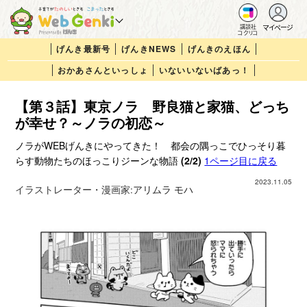
マイページ
講談社
コクリコ
げんき最新号
げんきNEWS
げんきのえほん
おかあさんといっしょ
いないいないばあっ！
【第３話】東京ノラ 野良猫と家猫、どっち
が幸せ？～ノラの初恋～
ノラがWEBげんきにやってきた！ 都会の隅っこでひっそり暮
らす動物たちのほっこりジーンな物語
(2/2)
1ページ目に戻る
2023.11.05
イラストレーター・漫画家:
アリムラ モハ