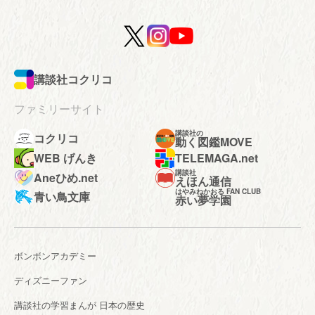
講談社コクリコ
ファミリーサイト
講談社の
コクリコ
動く図鑑MOVE
WEB げんき
TELEMAGA.net
講談社
Aneひめ.net
えほん通信
はやみねかおる FAN CLUB
青い鳥文庫
赤い夢学園
ボンボンアカデミー
ディズニーファン
講談社の学習まんが 日本の歴史