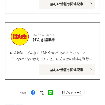
詳しい情報や関連記事
げんきへんしゅうぶ
げんき編集部
幼児雑誌「げんき」「NHKのおかあさんといっしょ」
「いないいないばあっ！」と、幼児向けの絵本を刊行し
ている講談社げんき編集部のサイトです。１・２・３歳
詳しい情報や関連記事
のお子さんがいるパパ・ママを中心に、おもしろくて役
に立つ子育てや絵本の情報が満載！ Instagram :
genki_magazine Twitter : @kodanshagenki LINE :
@genki
ブックマーク
share