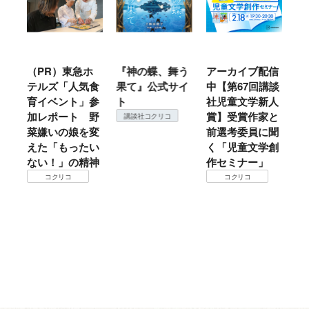
ル
（PR）東急ホ
『神の蝶、舞う
アーカイブ配信
仙
テルズ「人気食
果て』公式サイ
中【第67回講談
地
育イベント」参
ト
社児童文学新人
暖
加レポート 野
賞】受賞作家と
こ
講談社コクリコ
菜嫌いの娘を変
前選考委員に聞
て
えた「もったい
く「児童文学創
ない！」の精神
作セミナー」
コクリコ
コクリコ