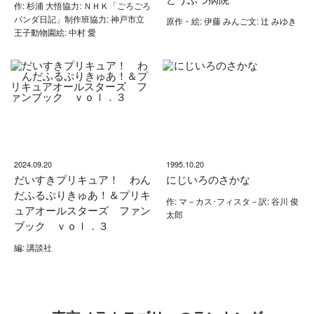
作: 杉浦 大悟協力: ＮＨＫ「ごろごろ
パンダ日記」制作班協力: 神戸市立
原作・絵: 伊藤 みんご文: 辻 みゆき
王子動物園絵: 中村 愛
2024.09.20
1995.10.20
だいすきプリキュア！ わん
にじいろのさかな
だふるぷりきゅあ！＆プリキ
作: マ－カス･フィスタ－訳: 谷川 俊
ュアオールスターズ ファン
太郎
ブック ｖｏｌ．３
編: 講談社