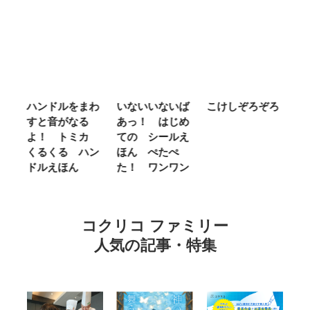
ム
ハンドルをまわ
いないいないば
こけしぞろぞろ
Ｍ
せ
すと音がなる
あっ！ はじめ
Ｌ
ほ
よ！ トミカ
ての シールえ
Ｍ
くるくる ハン
ほん ぺたぺ
し
ドルえほん
た！ ワンワン
に
コクリコ ファミリー
人気の記事・特集