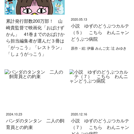
2020.05.13
累計発行部数200万部！ 山
小説 ゆずのどうぶつカルテ
崎貴監督で映画化「おばけず
（５） こちら わんニャン
かん」 41巻までのおばけか
どうぶつ病院
ら担当編集者が選んだ３冊は
「がっこう」「レストラン」
原作・絵: 伊藤 みんご文: 辻 みゆき
「しょうがっこう」
2024.10.23
2020.12.16
パンダのタンタン 二人の飼
小説 ゆずのどうぶつカルテ
育員との約束
（７） こちら わんニャン
どうぶつ病院