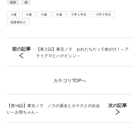
漫画
猫
３歳
４歳
５歳
６歳
小学１年生
小学２年生
保護者向け
前の記事
【第２話】東京ノラ おれたちだって命がけ！～ア
ライグマとハクビシン～
カテゴリ
TOPへ
次の記事
【第14話】東京ノラ ノラの過去とカラスとの出会
い～お母ちゃん～