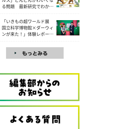
る問題 最新研究でわかっ
たティラノサウルスの本当
の姿
「いきもの超ワールド展
国立科学博物館×ダーウィ
ンが来た！」体験レポー
ト！見どころを昆虫大好き
中学生研究員が解説