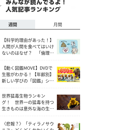
週間
月間
【科学的理由があった！】
人間が人間を食べてはいけ
ないのはなぜ？ 「倫理
的・社会的な問題」以外の
説明とは
【動く図鑑MOVE】DVDで
生態がわかる！【年齢別】
新しい学びの「図鑑」シリ
ーズ
世界猛毒生物ランキン
グ！ 世界一の猛毒を持つ
生きものは意外な海の生き
もの!?
〈悲報？〉「ティラノサウ
ルス」どんどんかわいくな