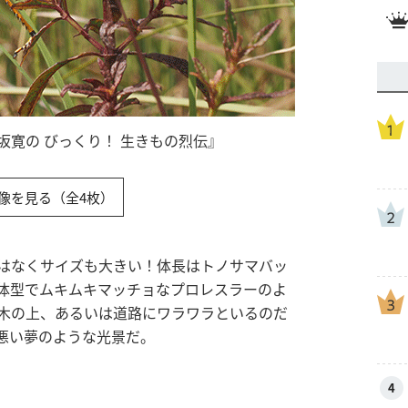
寛の びっくり！ 生きもの烈伝』
像を見る（全4枚）
はなくサイズも大きい！体長はトノサマバッ
体型でムキムキマッチョなプロレスラーのよ
木の上、あるいは道路にワラワラといるのだ
悪い夢のような光景だ。
4