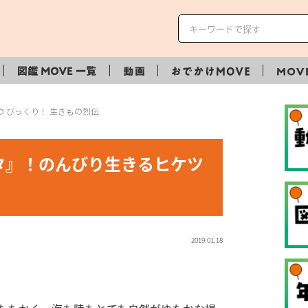
 びっくり！ 生きもの烈伝
タ』！のんびり生きるヒケツ
2019.01.18