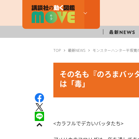
TOP
最新NEWS
モンスターハンター平坂寛の
その名も『のろまバッ
は「毒」
<カラフルでデカいバッタたち>