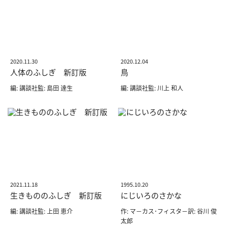
2020.11.30
2020.12.04
人体のふしぎ 新訂版
鳥
編: 講談社監: 島田 達生
編: 講談社監: 川上 和人
2021.11.18
1995.10.20
生きもののふしぎ 新訂版
にじいろのさかな
編: 講談社監: 上田 恵介
作: マ－カス･フィスタ－訳: 谷川 俊
太郎