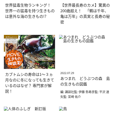
世界猛毒生物ランキング！
【世界最長寿のカメ】驚異の
世界一の猛毒を持つ生きもの
200歳超え！ 「鶴は千年、
は意外な海の生きもの!?
亀は万年」の真実と長寿の秘
密
2022.07.29
カブトムシの寿命は1〜３ヵ
あつまれ どうぶつの森 島
月なのに冬になっても生きて
の生きもの図鑑
いるのはなぜ？ 専門家が解
説！
編: 講談社監: 伊藤 弥寿彦監: 平沢 達
矢監: 宮崎 佑介