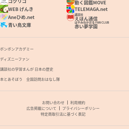
コクリコ
動く図鑑MOVE
WEB げんき
TELEMAGA.net
講談社
Aneひめ.net
えほん通信
はやみねかおる FAN CLUB
青い鳥文庫
赤い夢学園
ボンボンアカデミー
ディズニーファン
講談社の学習まんが 日本の歴史
本とあそぼう 全国訪問おはなし隊
お問い合わせ
利用規約
広告掲載について
プライバシーポリシー
特定商取引法に基づく表記