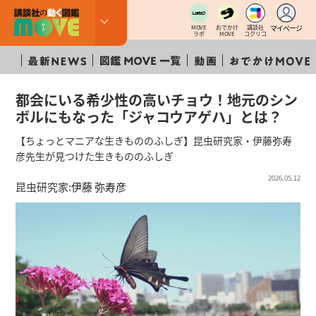
マイページ
MOVE
おでかけ
講談社
ラボ
MOVE
コクリコ
都会にいる希少性の高いチョウ！地元のシン
ボルにもなった「ジャコウアゲハ」とは？
【ちょっとマニアな生きもののふしぎ】昆虫研究家・伊藤弥寿
彦先生が見つけた生きもののふしぎ
2026.05.12
昆虫研究家:
伊藤 弥寿彦