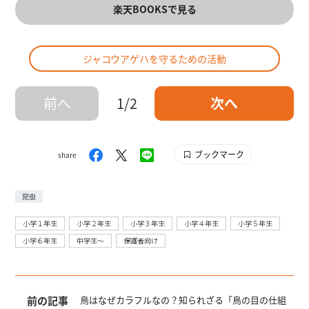
楽天BOOKSで見る
ジャコウアゲハを守るための活動
前へ
1/2
次へ
ブックマーク
share
昆虫
小学１年生
小学２年生
小学３年生
小学４年生
小学５年生
小学６年生
中学生〜
保護者向け
前の記事
鳥はなぜカラフルなの？知られざる「鳥の目の仕組